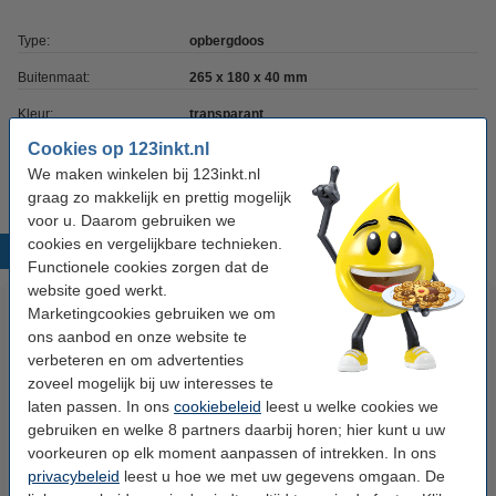
Type:
opbergdoos
Buitenmaat:
265 x 180 x 40 mm
Kleur:
transparant
Cookies op 123inkt.nl
Ons artikelnr:
222211
We maken winkelen bij 123inkt.nl
graag zo makkelijk en prettig mogelijk
voor u. Daarom gebruiken we
cookies en vergelijkbare technieken.
Populaire producten
Functionele cookies zorgen dat de
website goed werkt.
Marketingcookies gebruiken we om
ons aanbod en onze website te
verbeteren en om advertenties
zoveel mogelijk bij uw interesses te
laten passen. In ons
cookiebeleid
leest u welke cookies we
gebruiken en welke 8 partners daarbij horen; hier kunt u uw
voorkeuren op elk moment aanpassen of intrekken. In ons
123inkt kopieerpapier 1 pak van
Sunware Q-line transparante
privacybeleid
leest u hoe we met uw gegevens omgaan. De
500 vel A4 - 80 grams FSC® Mix
opbergbox divider 16 vakken