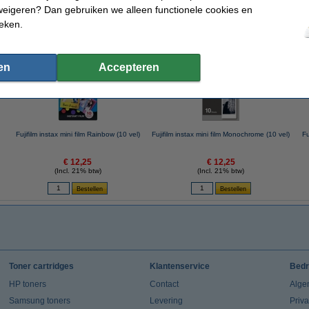
weigeren? Dan gebruiken we alleen functionele cookies en
ieken.
 dit artikel ook besteld hebben
en
Accepteren
Fujifilm instax mini film Rainbow (10 vel)
Fujifilm instax mini film Monochrome (10 vel)
Fu
€ 12,25
€ 12,25
(Incl. 21% btw)
(Incl. 21% btw)
Toner cartridges
Klantenservice
Bedr
HP toners
Contact
Alge
Samsung toners
Levering
Priv