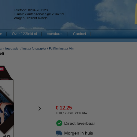
Telefoon: 0294-787123
E-mail:
klantenservice@123inkt.nl
Vragen:
123inkt.nl/help
te
Over 123inkt.nl
Vacatures
Contact
tant fotopapier
Instax fotopapier
Fujifilm Instax Mini
el)
€ 12,25
€ 10,12 excl. 21% btw
Direct leverbaar
Morgen in huis