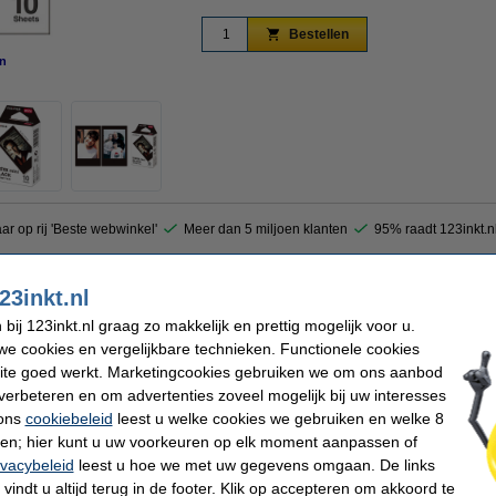
Bestellen
n
vergroten
aar op rij 'Beste webwinkel'
Meer dan 5 miljoen klanten
95% raadt 123inkt.n
23inkt.nl
t u prachtige foto's met een zwart frame i.p.v. het standaard witte frame. Fujifilm in
o's af die direct (binnen een minuut) zichtbaar worden. Zo kunt u foto's van vrienden
ij 123inkt.nl graag zo makkelijk en prettig mogelijk voor u.
. De glossy coating laat kleuren prachtig uitkomen. De film-cartridge is in één kee
pier zwart.
e cookies en vergelijkbare technieken. Functionele cookies
ite goed werkt. Marketingcookies gebruiken we om ons aanbod
verbeteren en om advertenties zoveel mogelijk bij uw interesses
 ons
cookiebeleid
leest u welke cookies we gebruiken en welke 8
ilm
Toplaag:
ren; hier kunt u uw voorkeuren op elk moment aanpassen of
film
Waterbestendig:
x mini
Geschikt voor:
ivacybeleid
leest u hoe we met uw gegevens omgaan. De links
62 mm
Frame:
vindt u altijd terug in de footer. Klik op accepteren om akkoord te
Ons artikelnr: