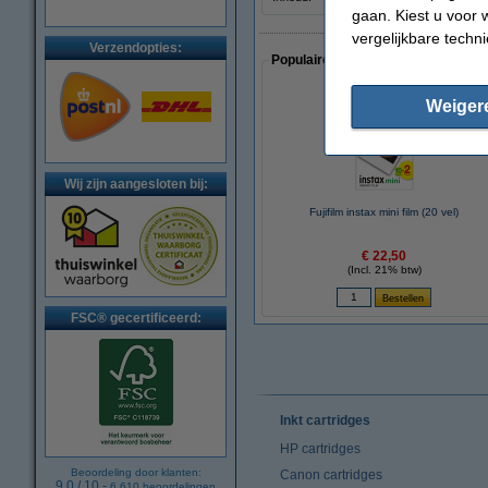
gaan. Kiest u voor 
vergelijkbare techn
Verzendopties:
Populaire artikelen van klanten die
Weiger
Wij zijn aangesloten bij:
Fujifilm instax mini film (20 vel)
€ 22,50
(Incl. 21% btw)
FSC® gecertificeerd:
Inkt cartridges
HP cartridges
Beoordeling door klanten:
Canon cartridges
9.0
/
10
-
6.610
beoordelingen