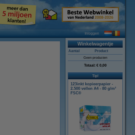
Inloggen
Winkelwagentje
Aantal
Product
Geen producten
Totaal:
€ 0,00
Tip!
123inkt kopieerpapier -
2.500 vellen A4 - 80 g/m²
FSC®