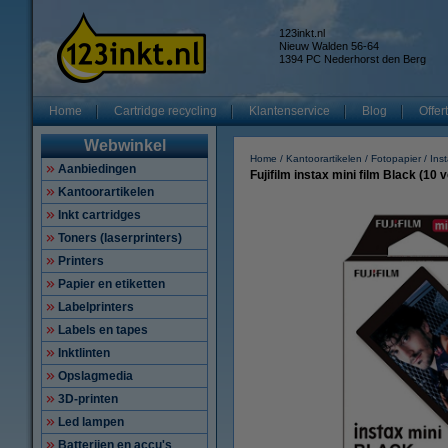
123inkt.nl
Nieuw Walden 56-64
1394 PC Nederhorst den Berg
Home
Cartridge recycling
Klantenservice
Blog
Offer
Webwinkel
Home
Kantoorartikelen
Fotopapier
Ins
Aanbiedingen
Fujifilm instax mini film Black (10 v
Kantoorartikelen
Inkt cartridges
Toners (laserprinters)
Printers
Papier en etiketten
Labelprinters
Labels en tapes
Inktlinten
Opslagmedia
3D-printen
Led lampen
Batterijen en accu's