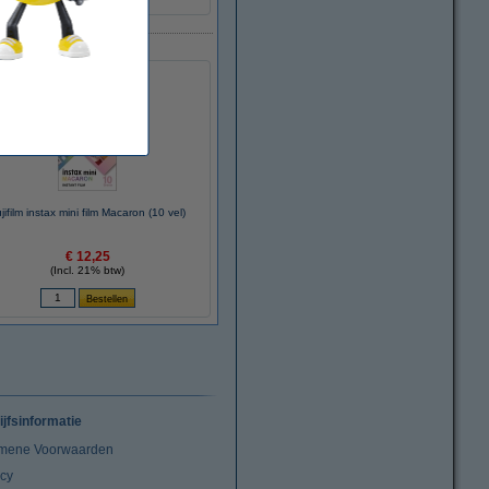
jifilm instax mini film Macaron (10 vel)
€ 12,25
(Incl. 21% btw)
ijfsinformatie
mene Voorwaarden
acy