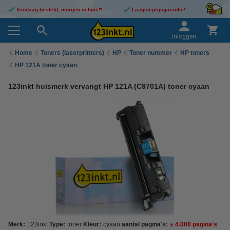
Vandaag besteld, morgen in huis!*
Laagsteprijsgarantie!
Inloggen
Home
Toners (laserprinters)
HP
Toner nummer
HP toners
HP 121A toner cyaan
123inkt huismerk vervangt HP 121A (C9701A) toner cyaan
Merk:
123inkt
Type:
toner
Kleur:
cyaan
aantal pagina's:
± 4.000 pagina's