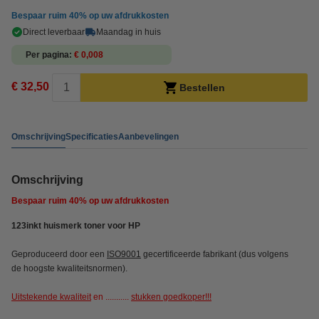
Bespaar ruim
40%
op uw afdrukkosten
Direct leverbaar
Maandag in huis
Per pagina
€ 0,008
€ 32,50
Bestellen
Omschrijving
Specificaties
Aanbevelingen
Omschrijving
Bespaar ruim
40%
op uw afdrukkosten
123inkt huismerk toner voor HP
Geproduceerd door een
ISO9001
gecertificeerde fabrikant (dus volgens
de hoogste kwaliteitsnormen).
Uitstekende kwaliteit
en ...........
stukken goedkoper!!!