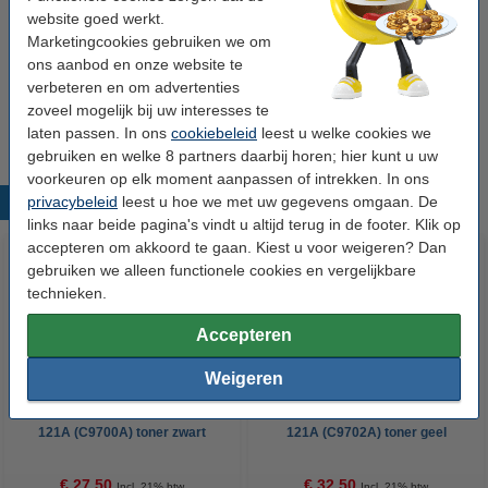
80 grams FSC® Mix Credit
website goed werkt.
€ 33,50
Marketingcookies gebruiken we om
ons aanbod en onze website te
Tip
verbeteren en om advertenties
Wij adviseren u deze toner (het 123inkt huismerk) te nemen i.p.v. de
zoveel mogelijk bij uw interesses te
HP-uitvoering.
laten passen. In ons
cookiebeleid
leest u welke cookies we
gebruiken en welke 8 partners daarbij horen; hier kunt u uw
voorkeuren op elk moment aanpassen of intrekken. In ons
privacybeleid
leest u hoe we met uw gegevens omgaan. De
Populaire producten
links naar beide pagina's vindt u altijd terug in de footer. Klik op
accepteren om akkoord te gaan. Kiest u voor weigeren? Dan
gebruiken we alleen functionele cookies en vergelijkbare
technieken.
Accepteren
Weigeren
123inkt huismerk vervangt HP
123inkt huismerk vervangt HP
121A (C9700A) toner zwart
121A (C9702A) toner geel
€ 27,50
€ 32,50
Incl. 21% btw
Incl. 21% btw