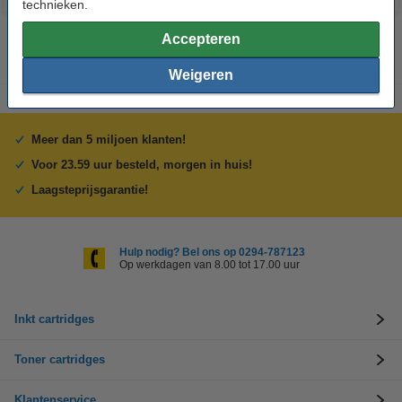
technieken.
Accepteren
Weigeren
Meer dan 5 miljoen klanten!
Voor 23.59 uur besteld, morgen in huis!
Laagsteprijsgarantie!
Hulp nodig? Bel ons op 0294-787123
Op werkdagen van 8.00 tot 17.00 uur
Inkt cartridges
Toner cartridges
Klantenservice