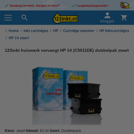
Vandaag besteld, morgen in huis!*
Laagsteprijsgarantie!
Inloggen
Home
Inkt cartridges
HP
Cartridge nummer
HP Inktcartridges
HP 14 zwart
123inkt huismerk vervangt HP 14 (C5011DE) dubbelpak zwart
Kleur:
zwart
Inhoud:
62 ml
Soort:
Doublepack