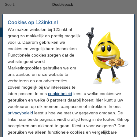
Soort:
Doublepack
Cookies op 123inkt.nl
We maken winkelen bij 123inkt.nl
Populaire producten
graag zo makkelijk en prettig mogelijk
voor u. Daarom gebruiken we
cookies en vergelijkbare technieken.
Functionele cookies zorgen dat de
website goed werkt.
Marketingcookies gebruiken we om
ons aanbod en onze website te
verbeteren en om advertenties
zoveel mogelijk bij uw interesses te
123inkt huismerk vervangt HP
123inkt huismerk vervangt HP
laten passen. In ons
cookiebeleid
leest u welke cookies we
14 (C5010DE) inktcartridge
14 (C5010DE) dubbelpak kleur
gebruiken en welke 8 partners daarbij horen; hier kunt u uw
kleur
voorkeuren op elk moment aanpassen of intrekken. In ons
€ 12,50
€ 22,50
privacybeleid
Incl. 21% btw
leest u hoe we met uw gegevens omgaan. De
Incl. 21% btw
links naar beide pagina's vindt u altijd terug in de footer. Klik op
accepteren om akkoord te gaan. Kiest u voor weigeren? Dan
gebruiken we alleen functionele cookies en vergelijkbare