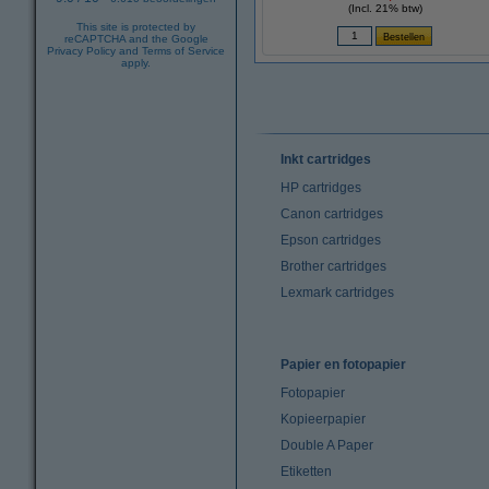
(Incl. 21% btw)
This site is protected by
reCAPTCHA and the Google
Privacy Policy
and
Terms of Service
apply.
Inkt cartridges
HP cartridges
Canon cartridges
Epson cartridges
Brother cartridges
Lexmark cartridges
Papier en fotopapier
Fotopapier
Kopieerpapier
Double A Paper
Etiketten