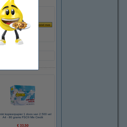
nkt kopieerpapier 1 doos van 2.500 vel
A4 - 80 grams FSC® Mix Credit
€ 33,50