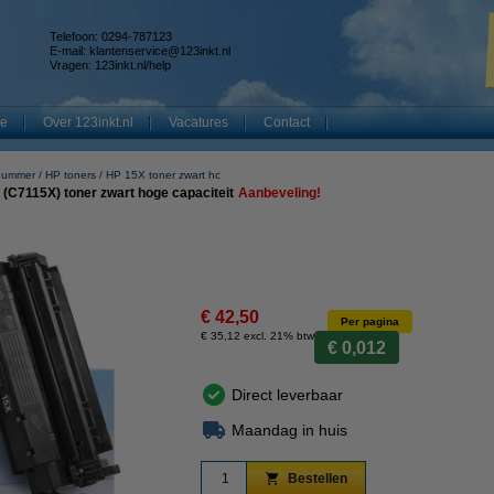
Telefoon: 0294-787123
E-mail:
klantenservice@123inkt.nl
Vragen:
123inkt.nl/help
te
Over 123inkt.nl
Vacatures
Contact
nummer
HP toners
HP 15X toner zwart hc
(C7115X) toner zwart hoge capaciteit
Aanbeveling!
€ 42,50
Per pagina
€ 35,12 excl. 21% btw
€ 0,012
Direct leverbaar
Maandag in huis
Bestellen