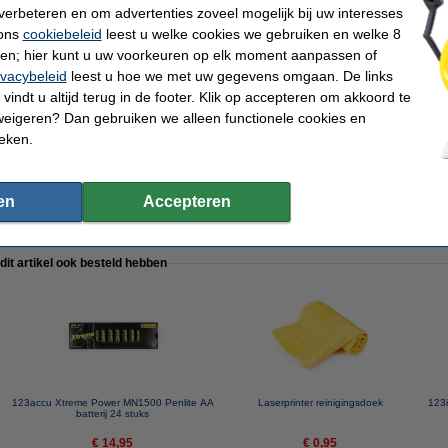
verbeteren en om advertenties zoveel mogelijk bij uw interesses
 ons
cookiebeleid
leest u welke cookies we gebruiken en welke 8
ren; hier kunt u uw voorkeuren op elk moment aanpassen of
ivacybeleid
leest u hoe we met uw gegevens omgaan. De links
pier 1 doos van 2.500 vel A4 - 80 grams FSC® Mix Credit
vindt u altijd terug in de footer. Klik op accepteren om akkoord te
weigeren? Dan gebruiken we alleen functionele cookies en
ieken.
inkt huismerk) te nemen i.p.v. de HP-uitvoering.
en
Accepteren
 dit artikel ook besteld hebben
123accu Xtreme Power MN1500 Penlite AA
Laserprinter reinigingsdoek
123i
batterij 24 stuks
€ 14,95
€ 0,95