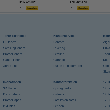
(Incl. 21% btw)
(Incl. 21% btw)
Toner cartridges
Klantenservice
Bedr
HP toners
Contact
Alge
Samsung toners
Levering
Priv
Brother toners
Betaling
Toeg
Canon toners
Garantie
Keur
Xerox toners
Ruilen en retourneren
Cook
Site
Inktpatronen
Kantoorartikelen
123i
3D filament
Opslagmedia
123a
Dymo labels
Ordners
123l
Brother tapes
Post-it's en notes
123-
Inktlinten
Pennen
123s