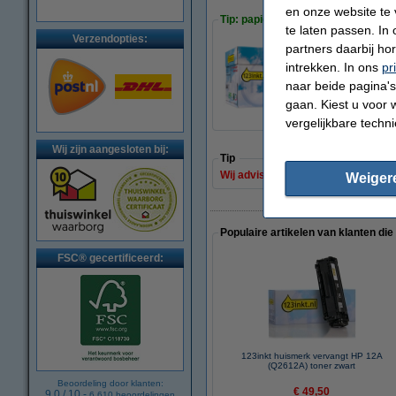
en onze website te 
Tip: papier meebestellen
te laten passen. In
Verzendopties:
partners daarbij ho
intrekken. In ons
pr
123inkt kopieerpa
naar beide pagina's 
€ 33,50
gaan. Kiest u voor 
vergelijkbare techn
Wij zijn aangesloten bij:
Tip
Wij adviseren u deze toner (het 123
Weiger
Populaire artikelen van klanten die
FSC® gecertificeerd:
123inkt huismerk vervangt HP 12A
(Q2612A) toner zwart
Beoordeling door klanten:
€ 49,50
9.0
/
10
-
6.610
beoordelingen