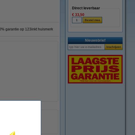
Direct leverbaar
€ 33,50
0% garantie op 123inkt huismerk
Nieuwsbrief
6938363904458
032136
C7115X