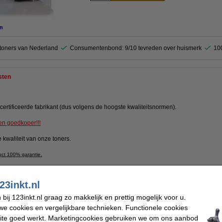
n
ktoners van Nederland
Consumentenbond: 9/10 tevreden over huismerk
10
sten
ertificeerde fabrikant (dus volgens de hoogste kwaliteitsnormen).
en goedkoper!!!
 kwaliteit van onze toners.
uct 100% garantie.
23inkt.nl
kt
EAN-code:
ij 123inkt.nl graag zo makkelijk en prettig mogelijk voor u.
Ons artikelnr:
Nummer:
e cookies en vergelijkbare technieken. Functionele cookies
00 pagina's
ite goed werkt. Marketingcookies gebruiken we om ons aanbod