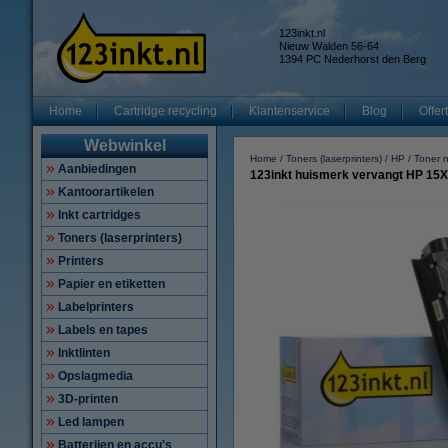
123inkt.nl
Nieuw Walden 56-64
1394 PC Nederhorst den Berg
Home
Cartridge recycling
Klantenservice
Blog
Offer
Webwinkel
Home
Toners (laserprinters)
HP
Toner 
Aanbiedingen
123inkt huismerk vervangt HP 15X 
Kantoorartikelen
Inkt cartridges
Toners (laserprinters)
Printers
Papier en etiketten
Labelprinters
Labels en tapes
Inktlinten
Opslagmedia
3D-printen
Led lampen
Batterijen en accu's