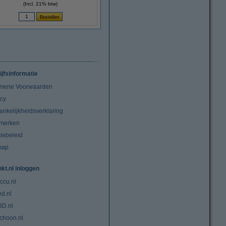
(Incl. 21% btw)
ijfsinformatie
mene Voorwaarden
acy
ankelijkheidsverklaring
merken
iebeleid
map
nkt.nl inloggen
ccu.nl
ed.nl
3D.nl
choon.nl