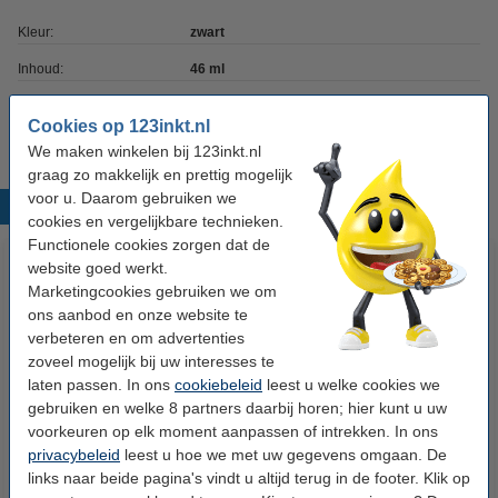
Kleur:
zwart
Inhoud:
46 ml
Soort:
Doublepack
Cookies op 123inkt.nl
We maken winkelen bij 123inkt.nl
graag zo makkelijk en prettig mogelijk
voor u. Daarom gebruiken we
Populaire producten
cookies en vergelijkbare technieken.
Functionele cookies zorgen dat de
website goed werkt.
Marketingcookies gebruiken we om
ons aanbod en onze website te
verbeteren en om advertenties
zoveel mogelijk bij uw interesses te
laten passen. In ons
cookiebeleid
leest u welke cookies we
gebruiken en welke 8 partners daarbij horen; hier kunt u uw
123inkt huismerk vervangt HP
123inkt huismerk vervangt HP
voorkeuren op elk moment aanpassen of intrekken. In ons
22 (C9352AE) inktcartridge
22 (C9352AE) dubbelpak kleur
privacybeleid
leest u hoe we met uw gegevens omgaan. De
kleur
links naar beide pagina's vindt u altijd terug in de footer. Klik op
€ 27,50
€ 52,50
Incl. 21% btw
Incl. 21% btw