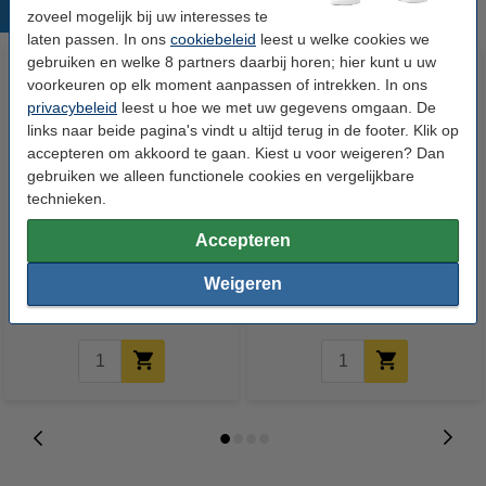
Populaire producten
zoveel mogelijk bij uw interesses te
laten passen. In ons
cookiebeleid
leest u welke cookies we
gebruiken en welke 8 partners daarbij horen; hier kunt u uw
voorkeuren op elk moment aanpassen of intrekken. In ons
privacybeleid
leest u hoe we met uw gegevens omgaan. De
links naar beide pagina's vindt u altijd terug in de footer. Klik op
accepteren om akkoord te gaan. Kiest u voor weigeren? Dan
gebruiken we alleen functionele cookies en vergelijkbare
technieken.
123inkt huismerk vervangt HP
123inkt kopieerpapier 1 pak van
Accepteren
25 (51625AE) inktcartridge
500 vel A4 - 80 grams FSC® Mix
kleur
Credit
Weigeren
€ 17,50
€ 7,25
Incl. 21% btw
Incl. 21% btw