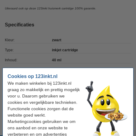
Uiteraard ook op deze 123inkt huismerk cartridge 100% garantie.
Specificaties
Kleur:
zwart
Type:
inkjet cartridge
Inhoud:
40 ml
Merk:
123inkt
Cookies op 123inkt.nl
Ons artikelnr:
030021
We maken winkelen bij 123inkt.nl
graag zo makkelijk en prettig mogelijk
Nummer:
51626AE
voor u. Daarom gebruiken we
cookies en vergelijkbare technieken.
Tip
Functionele cookies zorgen dat de
Wij adviseren u om deze cartridge i.p.v. de originele cartridge te
website goed werkt.
nemen.
Marketingcookies gebruiken we om
ons aanbod en onze website te
verbeteren en om advertenties