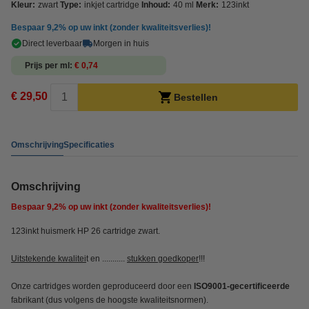
Kleur:
zwart
Type:
inkjet cartridge
Inhoud:
40 ml
Merk:
123inkt
Bespaar
9,2%
op uw inkt (zonder kwaliteitsverlies)!
Direct leverbaar
Morgen in huis
Prijs per ml
€ 0,74
€ 29,50
Bestellen
Omschrijving
Specificaties
Omschrijving
Bespaar
9,2%
op uw inkt (zonder kwaliteitsverlies)!
123inkt huismerk HP 26 cartridge zwart.
Uitstekende kwalitei
t en ...........
stukken goedkoper
!!!
Onze cartridges worden geproduceerd door een
ISO9001-gecertificeerde
fabrikant (dus volgens de hoogste kwaliteitsnormen).