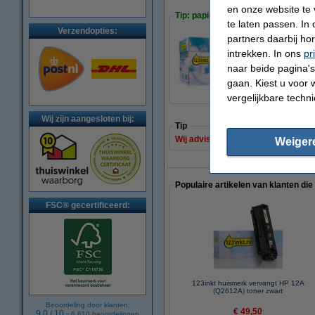
en onze website te 
Tip: papier meebestellen
te laten passen. In
Verzendopties:
partners daarbij ho
intrekken. In ons
pr
123inkt kopieerpa
naar beide pagina's 
€ 33,50
gaan. Kiest u voor 
vergelijkbare techn
Wij zijn aangesloten bij:
Tip
Wij adviseren u deze toner (het 123
Weiger
Populaire artikelen van klanten die
FSC® gecertificeerd:
123inkt huismerk vervangt HP 12A
(Q2612A) toner zwart
Beoordeling door klanten:
€ 49,50
9.0
/
10
-
6.610
beoordelingen