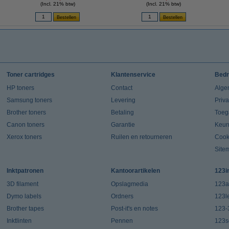
(Incl. 21% btw)
(Incl. 21% btw)
Toner cartridges
Klantenservice
Bedr
HP toners
Contact
Alge
Samsung toners
Levering
Priv
Brother toners
Betaling
Toeg
Canon toners
Garantie
Keur
Xerox toners
Ruilen en retourneren
Cook
Site
Inktpatronen
Kantoorartikelen
123i
3D filament
Opslagmedia
123a
Dymo labels
Ordners
123l
Brother tapes
Post-it's en notes
123-
Inktlinten
Pennen
123s