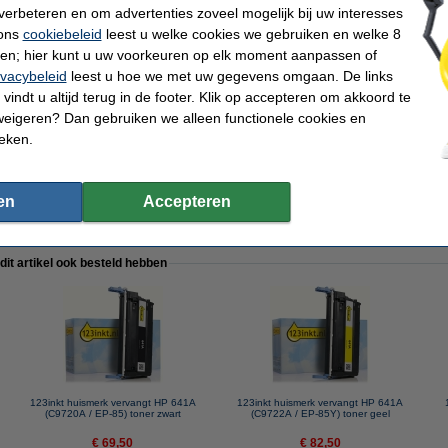
verbeteren en om advertenties zoveel mogelijk bij uw interesses
 ons
cookiebeleid
leest u welke cookies we gebruiken en welke 8
ren; hier kunt u uw voorkeuren op elk moment aanpassen of
ivacybeleid
leest u hoe we met uw gegevens omgaan. De links
pier 1 doos van 2.500 vel A4 - 80 grams FSC® Mix Credit
vindt u altijd terug in de footer. Klik op accepteren om akkoord te
weigeren? Dan gebruiken we alleen functionele cookies en
ieken.
inkt huismerk) te nemen i.p.v. de HP-uitvoering.
en
Accepteren
 dit artikel ook besteld hebben
123inkt huismerk vervangt HP 641A
123inkt huismerk vervangt HP 641A
(C9720A / EP-85) toner zwart
(C9722A / EP-85Y) toner geel
€ 69,50
€ 82,50