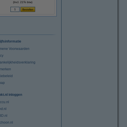
(Incl. 21% btw)
ijfsinformatie
mene Voorwaarden
acy
ankelijkheidsverklaring
merken
iebeleid
map
nkt.nl inloggen
ccu.nl
ed.nl
3D.nl
choon.nl