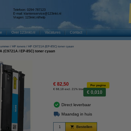
Telefoon: 0294-787123
E-mail:
klantenservice@123inkt.nl
Vragen:
123inkt.nl/help
te
Over 123inkt.nl
Vacatures
Contact
nummer
HP toners
HP C9721A (EP-85C) toner cyaan
A (C9721A / EP-85C) toner cyaan
€ 82,50
Per pagina
€ 68,18 excl. 21% btw
€ 0,010
Direct leverbaar
Maandag in huis
Bestellen