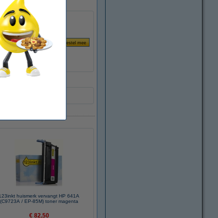
123inkt huismerk vervangt HP 641A
(C9723A / EP-85M) toner magenta
€ 82,50