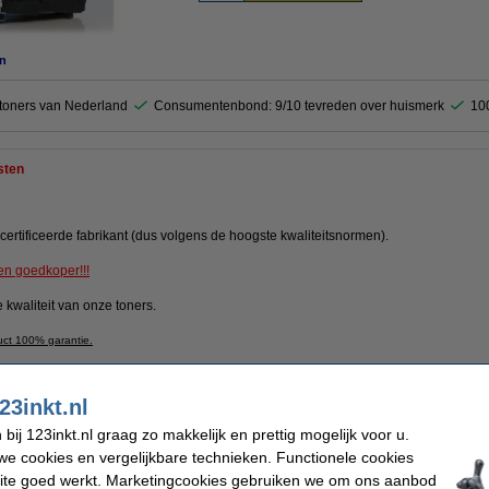
n
ktoners van Nederland
Consumentenbond: 9/10 tevreden over huismerk
10
sten
ertificeerde fabrikant (dus volgens de hoogste kwaliteitsnormen).
en goedkoper!!!
 kwaliteit van onze toners.
uct 100% garantie.
23inkt.nl
Merk:
ij 123inkt.nl graag zo makkelijk en prettig mogelijk voor u.
 cartridge
EAN-code:
capaciteit
Ons artikelnr:
e cookies en vergelijkbare technieken. Functionele cookies
00 pagina's
Nummer:
ite goed werkt. Marketingcookies gebruiken we om ons aanbod