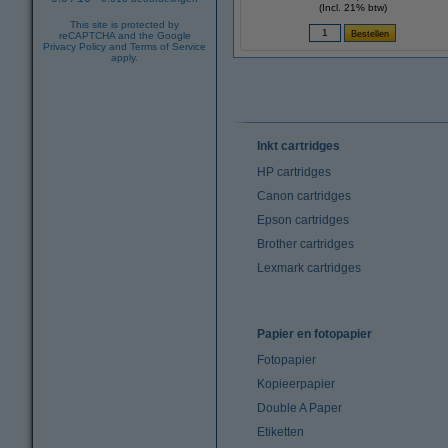
(Incl. 21% btw)
This site is protected by
reCAPTCHA and the Google
Privacy Policy
and
Terms of Service
apply.
Inkt cartridges
HP cartridges
Canon cartridges
Epson cartridges
Brother cartridges
Lexmark cartridges
Papier en fotopapier
Fotopapier
Kopieerpapier
Double A Paper
Etiketten