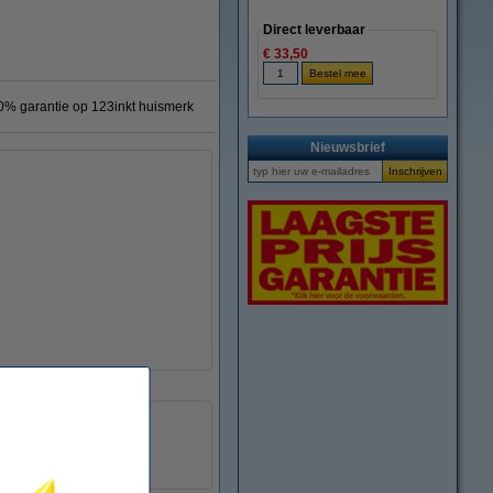
Direct leverbaar
€ 33,50
0% garantie op 123inkt huismerk
Nieuwsbrief
123inkt
8718237007564
039135
C9721A