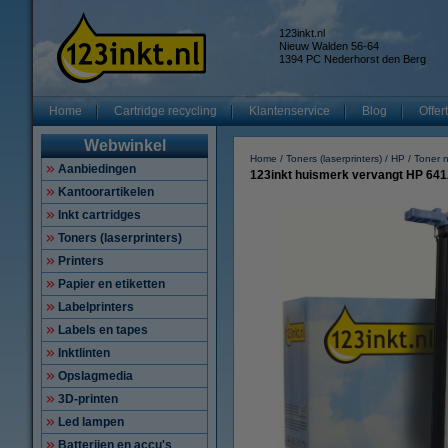
123inkt.nl
Nieuw Walden 56-64
1394 PC Nederhorst den Berg
Home
Cartridge recycling
Klantenservice
Blog
Offer
Webwinkel
Home
Toners (laserprinters)
HP
Toner 
Aanbiedingen
123inkt huismerk vervangt HP 641
Kantoorartikelen
Inkt cartridges
Toners (laserprinters)
Printers
Papier en etiketten
Labelprinters
Labels en tapes
Inktlinten
Opslagmedia
3D-printen
Led lampen
Batterijen en accu's