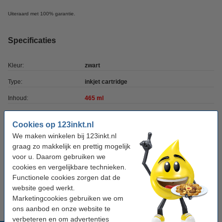
Uiteraard met 100% garantie.
Specificaties
Kleur:
zwart
Type:
inkjet cartridge
Inhoud:
465 ml
Merk:
123inkt
Cookies op 123inkt.nl
Ons artikelnr:
044557
We maken winkelen bij 123inkt.nl
graag zo makkelijk en prettig mogelijk
Nummer:
L0R12A
voor u. Daarom gebruiken we
cookies en vergelijkbare technieken.
Tip
Functionele cookies zorgen dat de
Wij adviseren u om deze cartridge i.p.v. de originele cartridge te
website goed werkt.
nemen.
Marketingcookies gebruiken we om
ons aanbod en onze website te
verbeteren en om advertenties