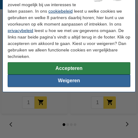
Populaire producten
zoveel mogelijk bij uw interesses te
laten passen. In ons
cookiebeleid
leest u welke cookies we
gebruiken en welke 8 partners daarbij horen; hier kunt u uw
voorkeuren op elk moment aanpassen of intrekken. In ons
privacybeleid
leest u hoe we met uw gegevens omgaan. De
links naar beide pagina's vindt u altijd terug in de footer. Klik op
accepteren om akkoord te gaan. Kiest u voor weigeren? Dan
gebruiken we alleen functionele cookies en vergelijkbare
technieken.
123inkt huismerk vervangt HP
123inkt huismerk vervangt HP
Accepteren
981A (J3M70A) inktcartridge
981X (L0R09A) inktcartridge
geel
cyaan hoge capaciteit
Weigeren
€ 67,50
€ 117,50
Incl. 21% btw
Incl. 21% btw