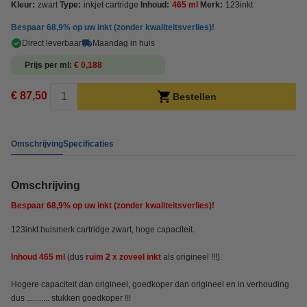
Kleur:
zwart
Type:
inkjet cartridge
Inhoud:
465 ml
Merk:
123inkt
Bespaar
68,9%
op uw inkt (zonder kwaliteitsverlies)!
Direct leverbaar
Maandag in huis
Prijs per ml
€ 0,188
€ 87,50
Bestellen
Omschrijving
Specificaties
Omschrijving
Bespaar
68,9%
op uw inkt (zonder kwaliteitsverlies)!
123inkt huismerk cartridge zwart, hoge capaciteit.
Inhoud 465 ml
(dus
ruim 2 x zoveel inkt
als origineel !!!).
Hogere capaciteit dan origineel, goedkoper dan origineel en in verhouding
dus ........... stukken goedkoper !!!