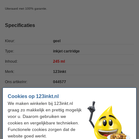
Uiteraard met 100% garantie.
Specificaties
Kleur:
geel
Type:
inkjet cartridge
Inhoud:
245 ml
Merk:
123inkt
Ons artikelnr:
044577
Nummer:
L0R15A
Cookies op 123inkt.nl
We maken winkelen bij 123inkt.nl
graag zo makkelijk en prettig mogelijk
Tip: complete set bestellen
voor u. Daarom gebruiken we
123inkt huismerk vervangt HP 981Y multipack
cookies en vergelijkbare technieken.
zwart/cyaan/magenta/geel
Functionele cookies zorgen dat de
€ 437,50
website goed werkt.