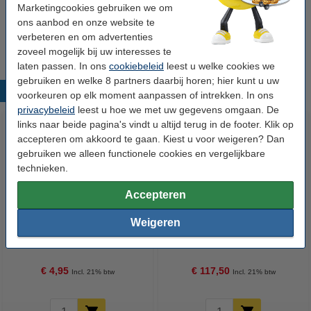
Marketingcookies gebruiken we om
Tip
ons aanbod en onze website te
Wij adviseren u om deze cartridge i.p.v. de originele cartridge te
verbeteren en om advertenties
nemen.
zoveel mogelijk bij uw interesses te
laten passen. In ons
cookiebeleid
leest u welke cookies we
gebruiken en welke 8 partners daarbij horen; hier kunt u uw
Populaire producten
voorkeuren op elk moment aanpassen of intrekken. In ons
privacybeleid
leest u hoe we met uw gegevens omgaan. De
links naar beide pagina's vindt u altijd terug in de footer. Klik op
accepteren om akkoord te gaan. Kiest u voor weigeren? Dan
gebruiken we alleen functionele cookies en vergelijkbare
technieken.
Accepteren
Weigeren
123inkt plakbandhouder zwart
123inkt huismerk vervangt HP
981Y (L0R13A) inktcartridge
cyaan extra hoge capaciteit
€ 4,95
€ 117,50
Incl. 21% btw
Incl. 21% btw