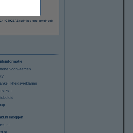
14 (C4923AE) printkop geel (origineel)
ijfsinformatie
mene Voorwaarden
acy
ankelijkheidsverklaring
merken
iebeleid
map
nkt.nl inloggen
ccu.nl
ed.nl