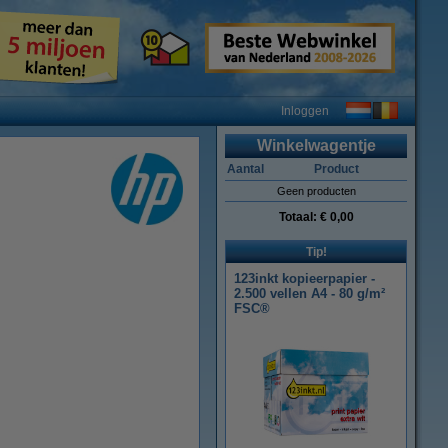
Inloggen
Winkelwagentje
Aantal
Product
Geen producten
Totaal:
€ 0,00
Tip!
123inkt kopieerpapier -
2.500 vellen A4 - 80 g/m²
FSC®