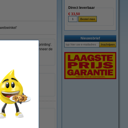
Direct leverbaar
€ 33,50
e webwinkel'
Nieuwsbrief
de voordelen van ‘smart printing'.
nclusief waarschuwingen wanneer de
aliseerd. De verbeterde
HP
088698314715
031330
C4921AE