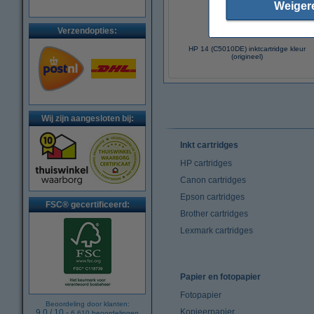
Weiger
Verzendopties:
HP 14 (C5010DE) inktcartridge kleur
(origineel)
Wij zijn aangesloten bij:
Inkt cartridges
HP cartridges
Canon cartridges
Epson cartridges
FSC® gecertificeerd:
Brother cartridges
Lexmark cartridges
Papier en fotopapier
Fotopapier
Beoordeling door klanten:
Kopieerpapier
9.0
/
10
-
6.610
beoordelingen