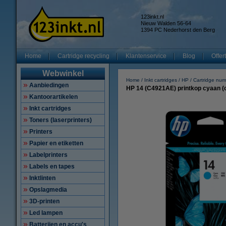
123inkt.nl
Nieuw Walden 56-64
1394 PC Nederhorst den Berg
Home
Cartridge recycling
Klantenservice
Blog
Offer
Webwinkel
Home
Inkt cartridges
HP
Cartridge nu
Aanbiedingen
HP 14 (C4921AE) printkop cyaan (o
Kantoorartikelen
Inkt cartridges
Toners (laserprinters)
Printers
Papier en etiketten
Labelprinters
Labels en tapes
Inktlinten
Opslagmedia
3D-printen
Led lampen
Batterijen en accu's