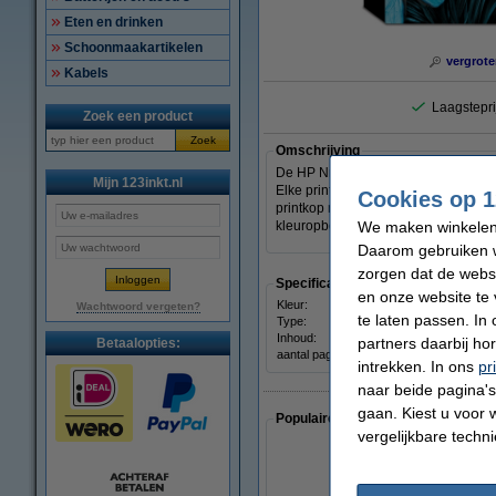
Eten en drinken
Schoonmaakartikelen
vergrote
Kabels
Laagstepri
Zoek een product
Zoek
Omschrijving
De HP Nr. 14 long-life printkoppen vo
Mijn 123inkt.nl
Elke printkop bevat slimme technolo
Cookies op 1
printkop moet worden vervangen) hee
We maken winkelen b
kleuropbouw met HP Photoret III zor
Daarom gebruiken w
zorgen dat de webs
Specificaties
en onze website te 
Kleur:
cyaan
Wachtwoord vergeten?
te laten passen. In
Type:
inkjet
Inhoud:
-
partners daarbij ho
Betaalopties:
aantal pagina's:
± 30.
intrekken. In ons
pr
naar beide pagina's 
gaan. Kiest u voor 
Populaire artikelen van klanten die
vergelijkbare techn