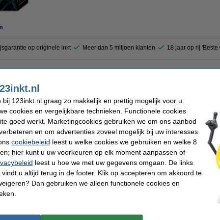
n
jsgarantie op originele inkt
Meer dan 5 miljoen klanten
18 jaar op rij 'Best
rmen een compleet systeem dat een snelle, professionele printkwaliteit biedt, plus 
gie die de printkop nauwkeurig afstelt. Door deze constante kwaliteitscontrole (i
23inkt.nl
ft het printsysteem nauwelijks aandacht nodig en wordt de productiviteit gemaxim
ij 123inkt.nl graag zo makkelijk en prettig mogelijk voor u.
gt voor een ongekende vooruitgang in de weergavekwaliteit.
e cookies en vergelijkbare technieken. Functionele cookies
ite goed werkt. Marketingcookies gebruiken we om ons aanbod
verbeteren en om advertenties zoveel mogelijk bij uw interesses
Merk:
 ons
cookiebeleid
leest u welke cookies we gebruiken en welke 8
 printkop
EAN-code:
Ons artikelnr:
ren; hier kunt u uw voorkeuren op elk moment aanpassen of
000 pagina's
Nummer:
ivacybeleid
leest u hoe we met uw gegevens omgaan. De links
vindt u altijd terug in de footer. Klik op accepteren om akkoord te
weigeren? Dan gebruiken we alleen functionele cookies en
 dit artikel ook besteld hebben
ieken.