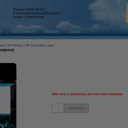
Telefoon: 0294-787123
E-mail:
klantenservice@123inkt.nl
Vragen:
123inkt.nl/help
te
Over 123inkt.nl
Vacatures
Contact
mmer
HP Printkop
HP 14 printkop cyaan
rigineel)
Niet meer in productie, dus niet meer leverbaar.
Bestellen