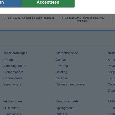
en
Accepteren
HP 14 (C4920AE) printkop zwart (origineel)
HP 14 (C4922AE) printkop magenta
HP 
(origineel)
Toner cartridges
Klantenservice
Bedr
HP toners
Contact
Alge
Samsung toners
Levering
Priv
Brother toners
Betaling
Toeg
Canon toners
Garantie
Keur
Xerox toners
Ruilen en retourneren
Cook
Site
Inktpatronen
Kantoorartikelen
123i
3D filament
Opslagmedia
123a
Dymo labels
Ordners
123l