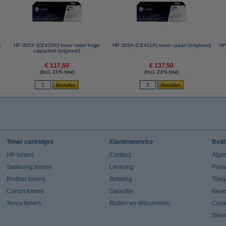
)
HP 305X (CE410X) toner zwart hoge
HP 305A (CE411A) toner cyaan (origineel)
HP
capaciteit (origineel)
€ 117,50
€ 137,50
(Incl. 21% btw)
(Incl. 21% btw)
Toner cartridges
Klantenservice
Bedr
HP toners
Contact
Alge
Samsung toners
Levering
Priv
Brother toners
Betaling
Toeg
Canon toners
Garantie
Keur
Xerox toners
Ruilen en retourneren
Cook
Site