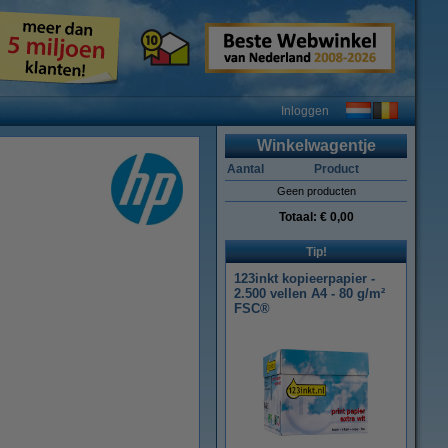
Inloggen
Winkelwagentje
Aantal
Product
Geen producten
Totaal:
€ 0,00
Tip!
123inkt kopieerpapier -
2.500 vellen A4 - 80 g/m²
FSC®