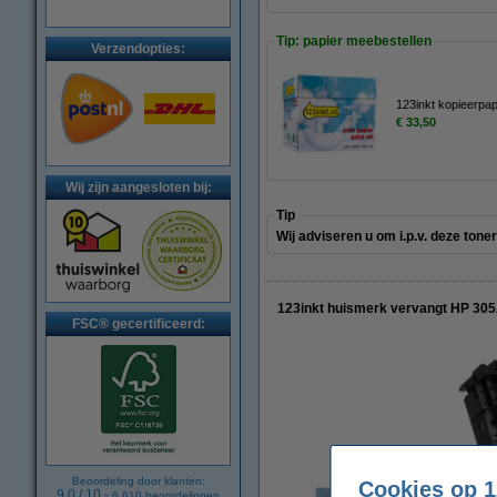
Tip: papier meebestellen
Verzendopties:
123inkt kopieerpa
€ 33,50
Wij zijn aangesloten bij:
Tip
Wij adviseren u om i.p.v. deze ton
123inkt huismerk vervangt HP 30
FSC® gecertificeerd:
Beoordeling door klanten:
Cookies op 1
9.0
/
10
-
6.610
beoordelingen