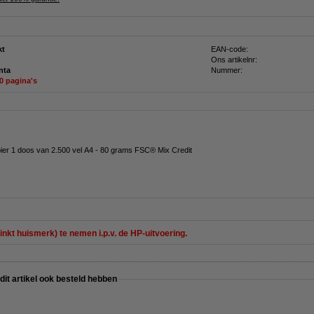
kt
EAN-code:
Ons artikelnr:
nta
Nummer:
00 pagina's
pier 1 doos van 2.500 vel A4 - 80 grams FSC® Mix Credit
inkt huismerk) te nemen i.p.v. de HP-uitvoering.
 dit artikel ook besteld hebben