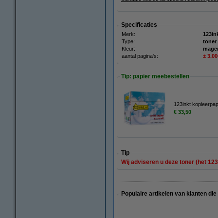
Specificaties
Merk:
123in
Type:
toner
Kleur:
mage
aantal pagina's:
± 3.0
Tip: papier meebestellen
123inkt kopieerpa
€ 33,50
Tip
Wij adviseren u deze toner (het 123
Populaire artikelen van klanten die