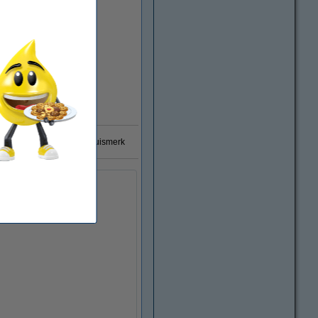
0% garantie op 123inkt huismerk