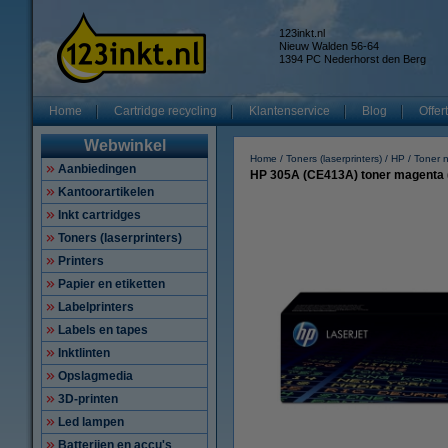
123inkt.nl
Nieuw Walden 56-64
1394 PC Nederhorst den Berg
Home
Cartridge recycling
Klantenservice
Blog
Offer
Webwinkel
Home
Toners (laserprinters)
HP
Toner 
Aanbiedingen
HP 305A (CE413A) toner magenta (
Kantoorartikelen
Inkt cartridges
Toners (laserprinters)
Printers
Papier en etiketten
Labelprinters
Labels en tapes
Inktlinten
Opslagmedia
3D-printen
Led lampen
Batterijen en accu's