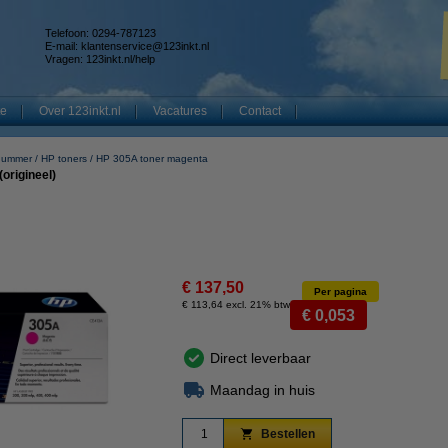
Telefoon: 0294-787123
E-mail:
klantenservice@123inkt.nl
Vragen:
123inkt.nl/help
te
Over 123inkt.nl
Vacatures
Contact
nummer
HP toners
HP 305A toner magenta
origineel)
€ 137,50
Per pagina
€ 113,64 excl. 21% btw
€ 0,053
Direct leverbaar
Maandag in huis
Bestellen