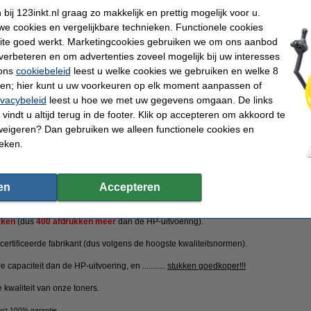
Direct leverbaar
ij 123inkt.nl graag zo makkelijk en prettig mogelijk voor u.
e cookies en vergelijkbare technieken. Functionele cookies
Maandag in huis
ite goed werkt. Marketingcookies gebruiken we om ons aanbod
verbeteren en om advertenties zoveel mogelijk bij uw interesses
Bestellen
 ons
cookiebeleid
leest u welke cookies we gebruiken en welke 8
ren; hier kunt u uw voorkeuren op elk moment aanpassen of
ivacybeleid
leest u hoe we met uw gegevens omgaan. De links
n
vindt u altijd terug in de footer. Klik op accepteren om akkoord te
weigeren? Dan gebruiken we alleen functionele cookies en
ktoners van Nederland
Consumentenbond: 9/10 tevreden over huismerk
10
ieken.
sten
en
Accepteren
kken
(dus
400 afdrukken meer
dan de HP-uitvoering).
ertificeerde fabrikant (dus volgens de hoogste kwaliteitsnormen).
 capaciteit dan de HP-uitvoering, en ...........
stukken goedkoper!!!
 kwaliteit van onze toners.
uct 100% garantie.