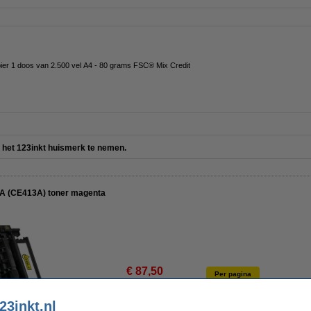
pier 1 doos van 2.500 vel A4 - 80 grams FSC® Mix Credit
er het 123inkt huismerk te nemen.
5A (CE413A) toner magenta
€ 87,50
Per pagina
€ 72,31 excl. 21% btw
€ 0,029
23inkt.nl