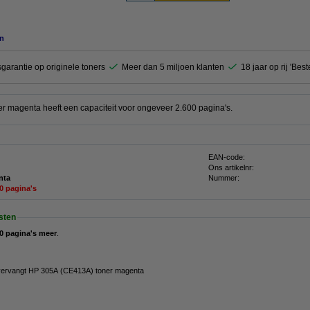
n
garantie op originele toners
Meer dan 5 miljoen klanten
18 jaar op rij 'Bes
r magenta heeft een capaciteit voor ongeveer 2.600 pagina's.
EAN-code:
Ons artikelnr:
nta
Nummer:
00 pagina's
sten
0 pagina's meer
.
vervangt HP 305A (CE413A) toner magenta