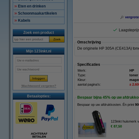
Eten en drinken
Schoonmaakartikelen
vergrote
Kabels
Laagsteprijs
Zoek een product
Zoek
Omschrijving
De originele HP 305A (CE413A) tone
Mijn 123inkt.nl
Specificaties
Merk:
HP
Type:
toner
Kleur:
mage
aantal pagina's:
± 2.6
Wachtwoord vergeten?
Betaalopties:
Bespaar bijna
45%
op uw afdrukko
Bespaar op uw afdrukkosten. Én print
90
123inkt huismerk 
€ 87,50