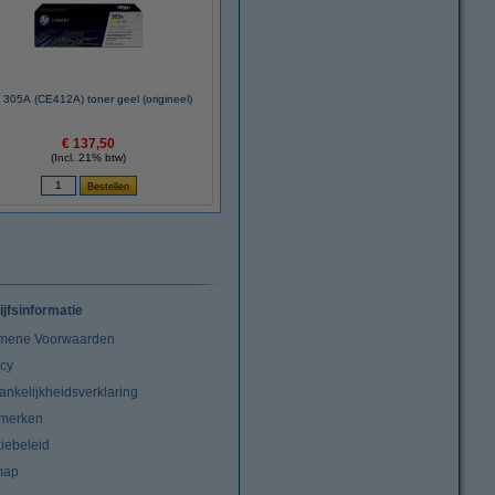
 305A (CE412A) toner geel (origineel)
€ 137,50
(Incl. 21% btw)
ijfsinformatie
mene Voorwaarden
acy
ankelijkheidsverklaring
merken
iebeleid
map