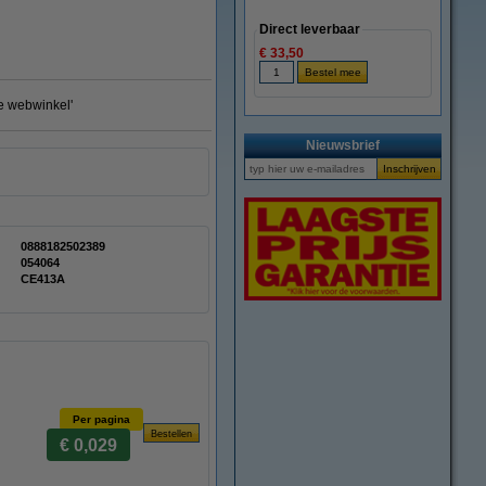
Direct leverbaar
€ 33,50
te webwinkel'
Nieuwsbrief
0888182502389
054064
CE413A
Per pagina
€ 0,029