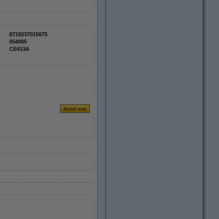
8718237015675
054065
CE413A