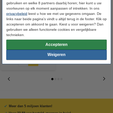
gebruiken en welke 8 partners daarbij horen; hier kunt u uw
voorkeuren op elk moment aanpassen of intrekken. In ons
privacybeleid
leest u hoe we met uw gegevens omgaan. De
links naar beide pagina's vindt u altijd terug in de footer. Klik op
accepteren om akkoord te gaan. Kiest u voor weigeren? Dan
123inkt huismerk vervangt HP
HP 363 (C8721EE) inktcartridge
gebruiken we alleen functionele cookies en vergelijkbare
363 (C8721EE) inktcartridge
zwart (origineel)
technieken.
zwart
Accepteren
€ 12,50
Incl. 21% btw
Weigeren
Meer dan 5 miljoen klanten!