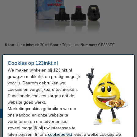
Kleur:
kleur
Inhoud:
30 ml
Soort:
Triplepack
Nummer:
CB333EE
Bekijk de specificaties en omschrijving
Cookies op 123inkt.nl
Direct leverbaar
Morgen in huis
We maken winkelen bij 123inkt.nl
Prijs per ml
€ 0,98
graag zo makkelijk en prettig mogelijk
voor u. Daarom gebruiken we
€ 29,50
Bestellen
cookies en vergelijkbare technieken.
Functionele cookies zorgen dat de
website goed werkt.
Marketingcookies gebruiken we om
Populaire producten
ons aanbod en onze website te
verbeteren en om advertenties
zoveel mogelijk bij uw interesses te
laten passen. In ons
cookiebeleid
leest u welke cookies we