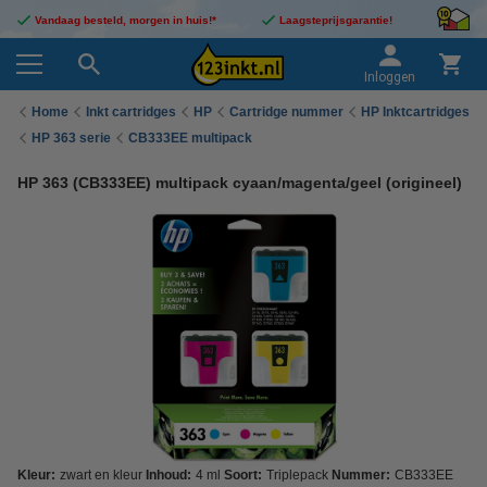
Vandaag besteld, morgen in huis!*
Laagsteprijsgarantie!
Inloggen
Home
Inkt cartridges
HP
Cartridge nummer
HP Inktcartridges
HP 363 serie
CB333EE multipack
HP 363 (CB333EE) multipack cyaan/magenta/geel (origineel)
Kleur:
zwart en kleur
Inhoud:
4 ml
Soort:
Triplepack
Nummer:
CB333EE