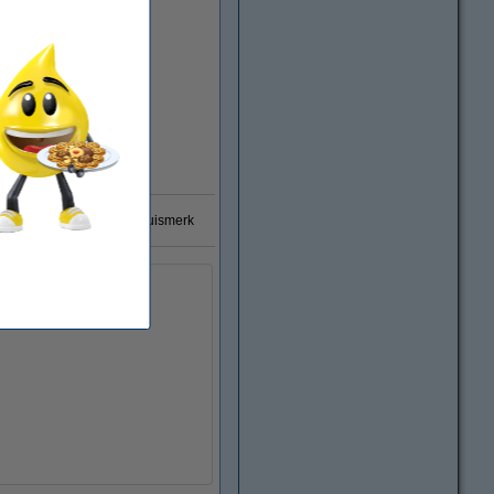
0% garantie op 123inkt huismerk