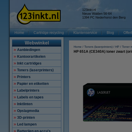
123inkt.nl
Nieuw Walden 56-64
1394 PC Nederhorst den Berg
Home
Cartridge recycling
Klantenservice
Blog
Offer
Webwinkel
Home
Toners (laserprinters)
HP
Toner 
Aanbiedingen
HP 651A (CE340A) toner zwart (ori
Kantoorartikelen
Inkt cartridges
Toners (laserprinters)
Printers
Papier en etiketten
Labelprinters
Labels en tapes
Inktlinten
Opslagmedia
3D-printen
Led lampen
Batterijen en accu's