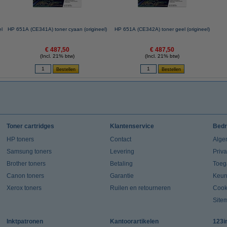
el
HP 651A (CE341A) toner cyaan (origineel)
HP 651A (CE342A) toner geel (origineel)
€ 487,50
€ 487,50
(Incl. 21% btw)
(Incl. 21% btw)
Toner cartridges
Klantenservice
Bedr
HP toners
Contact
Alge
Samsung toners
Levering
Priv
Brother toners
Betaling
Toeg
Canon toners
Garantie
Keur
Xerox toners
Ruilen en retourneren
Cook
Site
Inktpatronen
Kantoorartikelen
123i