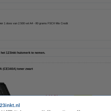
pier 1 doos van 2.500 vel A4 - 80 grams FSC® Mix Credit
er het 123inkt huismerk te nemen.
A (CE340A) toner zwart
€ 92,50
Per pagina
€ 76,45 excl. 21% btw
€ 0,007
23inkt.nl