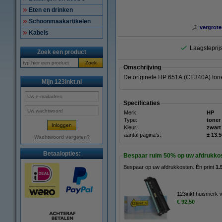
Eten en drinken
Schoonmaakartikelen
vergrote
Kabels
Laagsteprijs
Zoek een product
Zoek
Omschrijving
De originele HP 651A (CE340A) tone
Mijn 123inkt.nl
Specificaties
Merk:
HP
Type:
toner
Kleur:
zwart
aantal pagina's:
± 13.
Wachtwoord vergeten?
Betaalopties:
Bespaar ruim
50%
op uw afdrukko
Bespaar op uw afdrukkosten. Én print
1.
123inkt huismerk 
€ 92,50