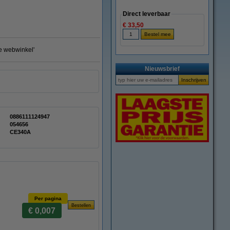
Direct leverbaar
€ 33,50
te webwinkel'
Nieuwsbrief
0886111124947
054656
CE340A
Per pagina
€ 0,007