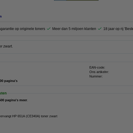
n
garantie op originele toners
Meer dan 5 miljoen klanten
18 jaar op rij 'Bes
r zwart.
EAN-code:
Ons artikelnr:
Nummer:
500 pagina's
sten
500 pagina's meer
.
vervangt HP 651A (CE340A) toner zwart