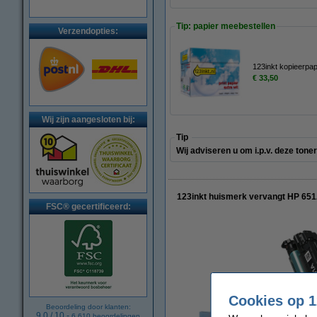
Tip: papier meebestellen
Verzendopties:
123inkt kopieerpa
€ 33,50
Wij zijn aangesloten bij:
Tip
Wij adviseren u om i.p.v. deze ton
123inkt huismerk vervangt HP 651
FSC® gecertificeerd:
Cookies op 1
Beoordeling door klanten:
9.0
/
10
-
6.610
beoordelingen