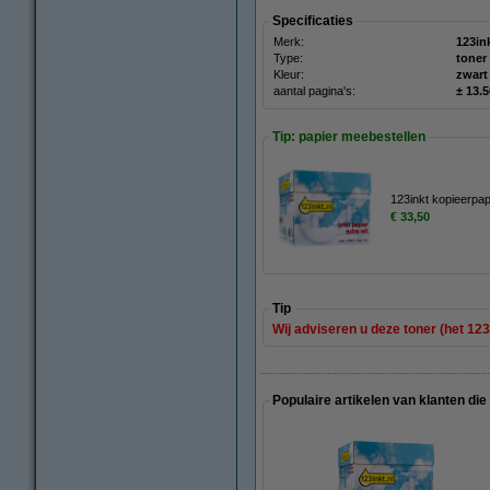
Specificaties
Merk:
123in
Type:
toner
Kleur:
zwart
aantal pagina's:
± 13.
Tip: papier meebestellen
123inkt kopieerpa
€ 33,50
Tip
Wij adviseren u deze toner (het 123
Populaire artikelen van klanten die