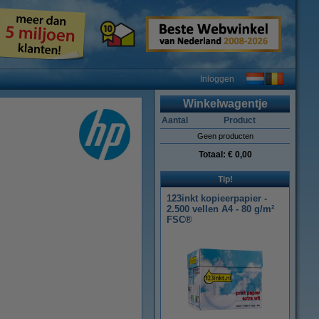
Inloggen
Winkelwagentje
Aantal
Product
Geen producten
Totaal:
€ 0,00
Tip!
123inkt kopieerpapier -
2.500 vellen A4 - 80 g/m²
FSC®