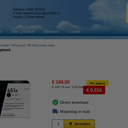
Telefoon: 0294-787123
E-mail:
klantenservice@123inkt.nl
Vragen:
123inkt.nl/help
te
Over 123inkt.nl
Vacatures
Contact
nummer
HP toners
HP 651A toner zwart
gineel)
€ 194,50
Per pagina
€ 160,74 excl. 21% btw
€ 0,014
Direct leverbaar
Maandag in huis
Bestellen