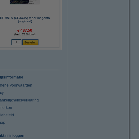
HP 651A (CE343A) toner magenta
(origineel)
€ 487,50
(Incl. 21% btw)
ijfsinformatie
mene Voorwaarden
acy
ankelijkheidsverklaring
merken
iebeleid
map
nkt.nl inloggen