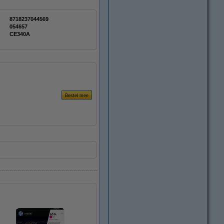
8718237044569
054657
CE340A