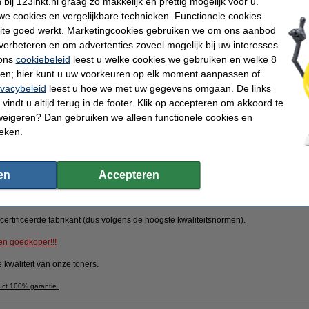
ij 123inkt.nl graag zo makkelijk en prettig mogelijk voor u.
Direct leverbaar
e cookies en vergelijkbare technieken. Functionele cookies
ite goed werkt. Marketingcookies gebruiken we om ons aanbod
Maandag in huis
verbeteren en om advertenties zoveel mogelijk bij uw interesses
 ons
cookiebeleid
leest u welke cookies we gebruiken en welke 8
Bestellen
ren; hier kunt u uw voorkeuren op elk moment aanpassen of
ivacybeleid
leest u hoe we met uw gegevens omgaan. De links
vindt u altijd terug in de footer. Klik op accepteren om akkoord te
n
weigeren? Dan gebruiken we alleen functionele cookies en
ieken.
ktoners van Nederland
Consumentenbond: 9/10 tevreden over huismerk
10
en
Accepteren
sten
ertificeerde fabrikant (dus volgens de hoogste kwaliteitsnormen).
en goedkoper!!!
 kwaliteit van onze toners.
uct 100% garantie.