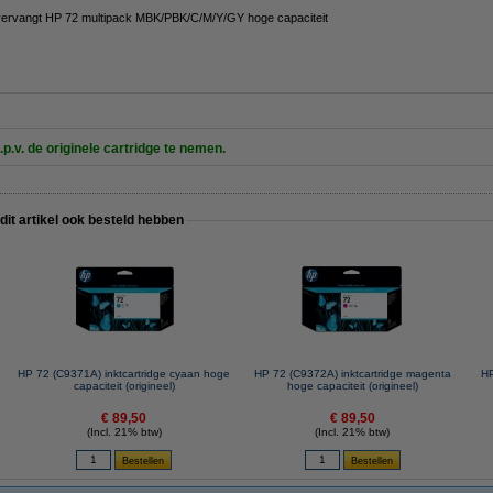
vervangt HP 72 multipack MBK/PBK/C/M/Y/GY hoge capaciteit
.p.v. de originele cartridge te nemen.
 dit artikel ook besteld hebben
HP 72 (C9371A) inktcartridge cyaan hoge
HP 72 (C9372A) inktcartridge magenta
HP
capaciteit (origineel)
hoge capaciteit (origineel)
€ 89,50
€ 89,50
(Incl. 21% btw)
(Incl. 21% btw)