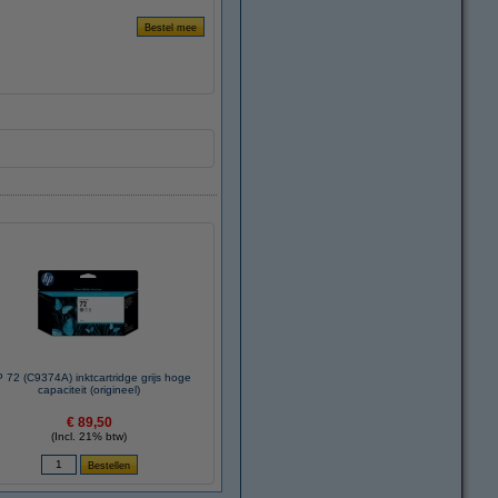
 72 (C9374A) inktcartridge grijs hoge
capaciteit (origineel)
€ 89,50
(Incl. 21% btw)