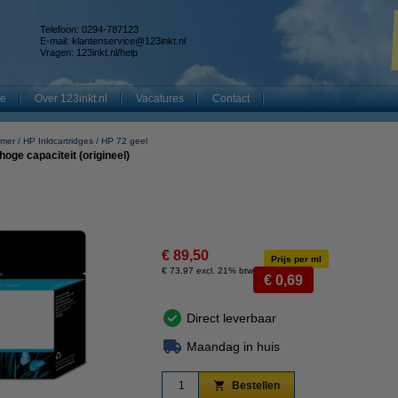
Telefoon: 0294-787123
E-mail:
klantenservice@123inkt.nl
Vragen:
123inkt.nl/help
te
Over 123inkt.nl
Vacatures
Contact
mmer
HP Inktcartridges
HP 72 geel
oge capaciteit (origineel)
€ 89,50
Prijs per ml
€ 73,97 excl. 21% btw
€ 0,69
Direct leverbaar
Maandag in huis
Bestellen