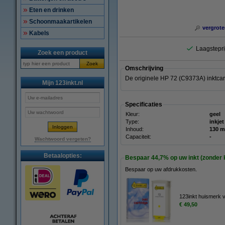
Eten en drinken
Schoonmaakartikelen
vergrote
Kabels
Laagstepri
Zoek een product
Zoek
Omschrijving
De originele HP 72 (C9373A) inktcart
Mijn 123inkt.nl
Specificaties
Kleur:
geel
Type:
inkjet
Inhoud:
130 m
Capaciteit:
-
Wachtwoord vergeten?
Betaalopties:
Bespaar
44,7%
op uw inkt (zonder k
Bespaar op uw afdrukkosten.
123inkt huismerk v
€ 49,50