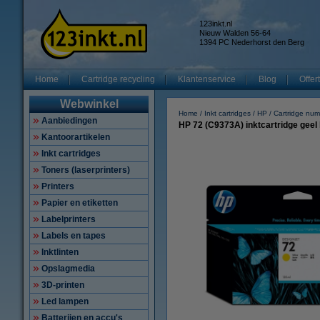
123inkt.nl
Nieuw Walden 56-64
1394 PC Nederhorst den Berg
Home
Cartridge recycling
Klantenservice
Blog
Offer
Webwinkel
Home
Inkt cartridges
HP
Cartridge nu
Aanbiedingen
HP 72 (C9373A) inktcartridge geel h
Kantoorartikelen
Inkt cartridges
Toners (laserprinters)
Printers
Papier en etiketten
Labelprinters
Labels en tapes
Inktlinten
Opslagmedia
3D-printen
Led lampen
Batterijen en accu's