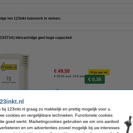
ridge het 123inkt huismerk te nemen.
C9373A) inktcartridge geel hoge capaciteit
€ 49,50
Prijs per ml
€ 40,91 excl. 21% btw
€ 0,38
Direct leverbaar
23inkt.nl
Maandag in huis
ij 123inkt.nl graag zo makkelijk en prettig mogelijk voor u.
Bestellen
e cookies en vergelijkbare technieken. Functionele cookies
ite goed werkt. Marketingcookies gebruiken we om ons aanbod
verbeteren en om advertenties zoveel mogelijk bij uw interesses