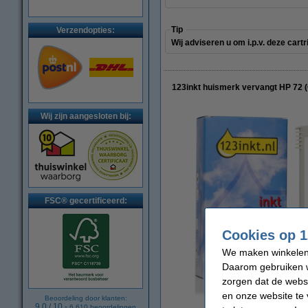
Tip
Verzendopties:
Wij adviseren u om i.p.v. deze cart
123inkt huismerk vervangt HP 72 (
Wij zijn aangesloten bij:
FSC® gecertificeerd:
Cookies op 1
We maken winkelen b
Daarom gebruiken w
zorgen dat de webs
en onze website te 
Beoordeling door klanten:
9.0
/
10
-
6.610
beoordelingen