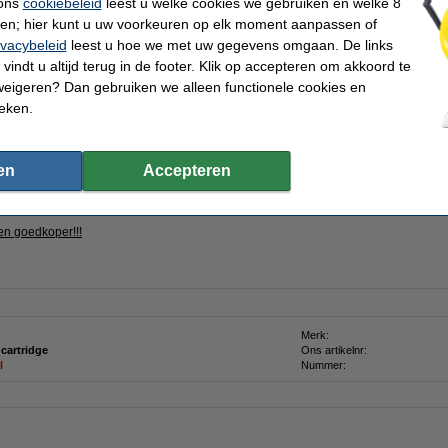
 ons
cookiebeleid
leest u welke cookies we gebruiken en welke 8
n
ren; hier kunt u uw voorkeuren op elk moment aanpassen of
ivacybeleid
leest u hoe we met uw gegevens omgaan. De links
k inkt van Nederland
Consumentenbond: 9/10 tevreden over huismerk
100
vindt u altijd terug in de footer. Klik op accepteren om akkoord te
weigeren? Dan gebruiken we alleen functionele cookies en
ieken.
waliteitsverlies)!
ent inkt).
gineel).
en
Accepteren
onele resultaten en waarborgen een hoge productiviteit.
en goedkoper!!!
Merk:
 cartridge
Ons artikelnr:
l
Nummer: