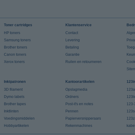
Toner cartridges
Klantenservice
Bedr
HP toners
Contact
Alge
Samsung toners
Levering
Priv
Brother toners
Betaling
Toeg
Canon toners
Garantie
Keur
Xerox toners
Ruilen en retourneren
Cook
Site
Inktpatronen
Kantoorartikelen
123i
3D filament
Opslagmedia
123a
Dymo labels
Ordners
123l
Brother tapes
Post-it's en notes
123-
Inktlinten
Pennen
123s
Voedingsmiddelen
Papierversnipperaars
123za
Hobbyartikelen
Rekenmachines
kabe