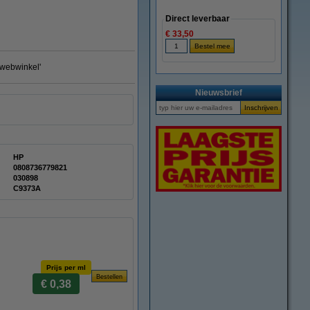
Direct leverbaar
€ 33,50
e webwinkel'
Nieuwsbrief
HP
0808736779821
030898
C9373A
Prijs per ml
€ 0,38