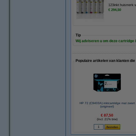
123inkt huismerk 
€ 294,50
Tip
Wij adviseren u om deze cartridge i
Populaire artikelen van klanten die
HP 72 (C9403A) inktcartridge mat zwart
(origineel)
€ 87,50
(Incl. 21% btw)