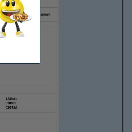
% garantie op 123inkt huismerk
123inkt
030899
C9373A