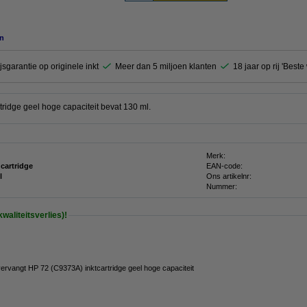
n
jsgarantie op originele inkt
Meer dan 5 miljoen klanten
18 jaar op rij 'Best
ridge geel hoge capaciteit bevat 130 ml.
Merk:
 cartridge
EAN-code:
l
Ons artikelnr:
Nummer:
waliteitsverlies)!
ervangt HP 72 (C9373A) inktcartridge geel hoge capaciteit