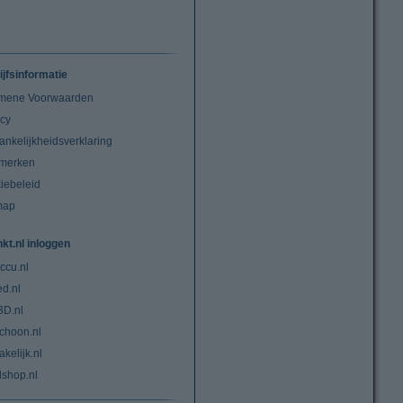
ijfsinformatie
mene Voorwaarden
acy
ankelijkheidsverklaring
merken
iebeleid
map
nkt.nl inloggen
ccu.nl
ed.nl
3D.nl
choon.nl
kelijk.nl
lshop.nl