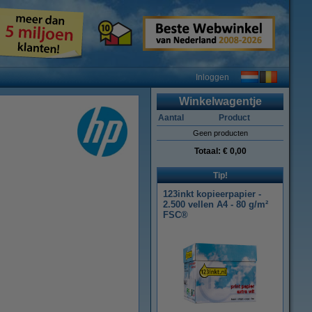
Inloggen
Winkelwagentje
Aantal
Product
Geen producten
Totaal:
€ 0,00
Tip!
123inkt kopieerpapier -
2.500 vellen A4 - 80 g/m²
FSC®