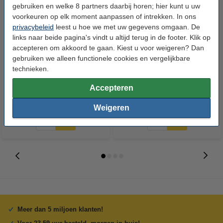
gebruiken en welke 8 partners daarbij horen; hier kunt u uw
voorkeuren op elk moment aanpassen of intrekken. In ons
privacybeleid
leest u hoe we met uw gegevens omgaan. De
links naar beide pagina's vindt u altijd terug in de footer. Klik op
accepteren om akkoord te gaan. Kiest u voor weigeren? Dan
HP 771C (B6Y09A) inktcartridge
HP 771C (B6Y10A) inktcartridge
gebruiken we alleen functionele cookies en vergelijkbare
magenta (origineel)
geel (origineel)
technieken.
Accepteren
€ 270,50
€ 270,50
Incl. 21% btw
Incl. 21% btw
Weigeren
Meer dan 5 miljoen klanten!