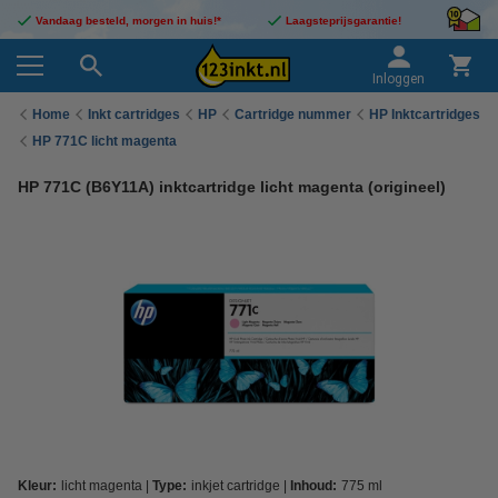
Vandaag besteld, morgen in huis!*
Laagsteprijsgarantie!
Inloggen
Home
Inkt cartridges
HP
Cartridge nummer
HP Inktcartridges
HP 771C licht magenta
HP 771C (B6Y11A) inktcartridge licht magenta (origineel)
Kleur:
licht magenta
Type:
inkjet cartridge
Inhoud:
775 ml