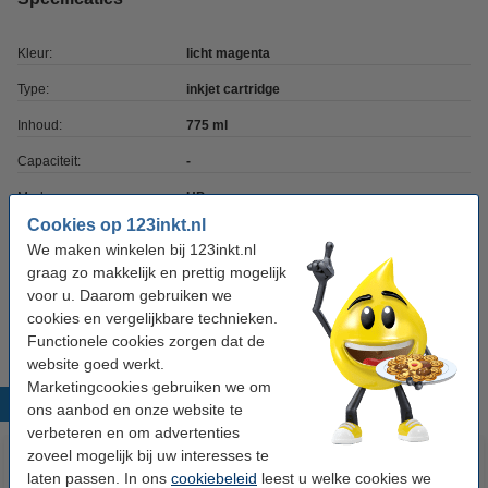
Kleur:
licht magenta
Type:
inkjet cartridge
Inhoud:
775 ml
Capaciteit:
-
Merk:
HP
Cookies op 123inkt.nl
EAN-code:
0887111300560
We maken winkelen bij 123inkt.nl
Ons artikelnr:
044248
graag zo makkelijk en prettig mogelijk
voor u. Daarom gebruiken we
Nummer:
B6Y11A
cookies en vergelijkbare technieken.
Functionele cookies zorgen dat de
website goed werkt.
Marketingcookies gebruiken we om
Populaire producten
ons aanbod en onze website te
verbeteren en om advertenties
zoveel mogelijk bij uw interesses te
laten passen. In ons
cookiebeleid
leest u welke cookies we