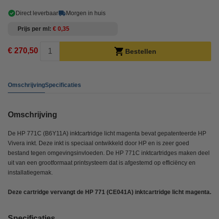
Direct leverbaar
Morgen in huis
Prijs per ml
€ 0,35
€ 270,50
Bestellen
Omschrijving
Specificaties
Omschrijving
De HP 771C (B6Y11A) inktcartridge licht magenta bevat gepatenteerde HP
Vivera inkt. Deze inkt is speciaal ontwikkeld door HP en is zeer goed
bestand tegen omgevingsinvloeden. De HP 771C inktcartridges maken deel
uit van een grootformaat printsysteem dat is afgestemd op efficiëncy en
installatiegemak.
Deze cartridge vervangt de HP 771 (CE041A) inktcartridge licht magenta.
Specificaties