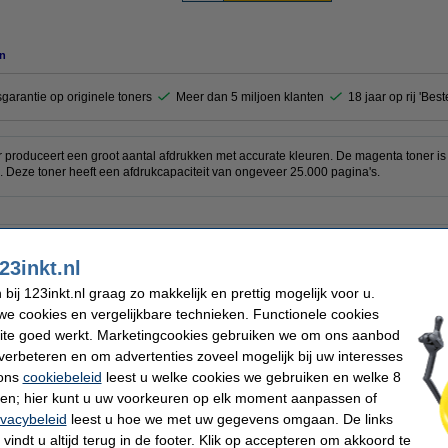
n
garantie op originele toners
Meer dan 5 miljoen klanten
18 jaar op rij 'Bes
produceert een groot aantal afdrukken met accurate kleuren. De magenta toner is 
ng. Deze toner heeft een afdrukcapaciteit van ongeveer 25.000 pagina's.
EAN-code:
Ons artikelnr:
23inkt.nl
nta
Nummer:
000 pagina's
ij 123inkt.nl graag zo makkelijk en prettig mogelijk voor u.
e cookies en vergelijkbare technieken. Functionele cookies
ite goed werkt. Marketingcookies gebruiken we om ons aanbod
verbeteren en om advertenties zoveel mogelijk bij uw interesses
 ons
cookiebeleid
leest u welke cookies we gebruiken en welke 8
pier 1 doos van 2.500 vel A4 - 80 grams FSC® Mix Credit
ren; hier kunt u uw voorkeuren op elk moment aanpassen of
ivacybeleid
leest u hoe we met uw gegevens omgaan. De links
vindt u altijd terug in de footer. Klik op accepteren om akkoord te