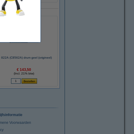
 822A (C8562A) drum geel (origineel)
€ 143,50
(Incl. 21% btw)
ijfsinformatie
mene Voorwaarden
acy