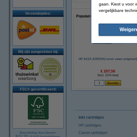
gaan. Kiest u voor 
vergelijkbare techn
Verzendopties:
Populaire artikelen van klanten die
Weiger
Wij zijn aangesloten bij:
HP 822A (C8550A) toner zwart (origineel
€ 207,50
(Incl. 21% btw)
FSC® gecertificeerd:
Inkt cartridges
HP cartridges
Canon cartridges
Beoordeling door klanten:
9.0
/
10
-
6.610
beoordelingen