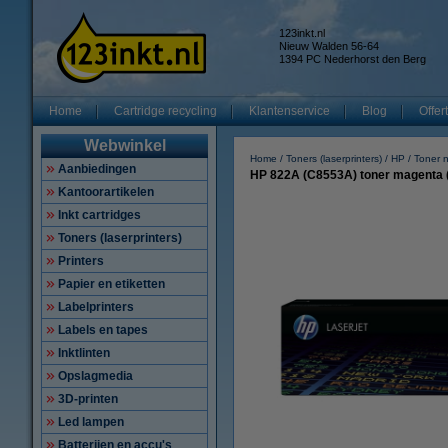
123inkt.nl
Nieuw Walden 56-64
1394 PC Nederhorst den Berg
Home
Cartridge recycling
Klantenservice
Blog
Offer
Webwinkel
Home
Toners (laserprinters)
HP
Toner 
Aanbiedingen
HP 822A (C8553A) toner magenta (
Kantoorartikelen
Inkt cartridges
Toners (laserprinters)
Printers
Papier en etiketten
Labelprinters
Labels en tapes
Inktlinten
Opslagmedia
3D-printen
Led lampen
Batterijen en accu's