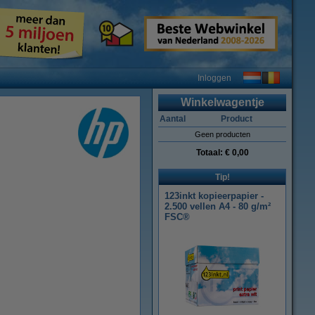
Inloggen
Winkelwagentje
Aantal
Product
Geen producten
Totaal:
€ 0,00
Tip!
123inkt kopieerpapier -
2.500 vellen A4 - 80 g/m²
FSC®