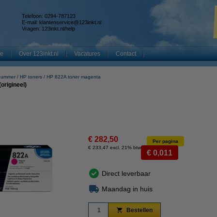
Telefoon: 0294-787123
E-mail:
klantenservice@123inkt.nl
Vragen:
123inkt.nl/help
te
Over 123inkt.nl
Vacatures
Contact
nummer
HP toners
HP 822A toner magenta
origineel)
€ 282,50
Per pagina
€ 233,47 excl. 21% btw
€ 0,011
Direct leverbaar
Maandag in huis
Bestellen