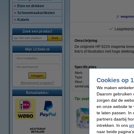
Eten en drinken
Schoonmaakartikelen
vergrote
Kabels
Laagsteprijs
Zoek een product
Zoek
Omschrijving
De originele HP 822A magenta toner 
Mijn 123inkt.nl
foto's of illustraties met hoge dekki
Specificaties
Merk:
HP
Type:
toner
Cookies op 1
Kleur:
mage
Wachtwoord vergeten?
aantal pagina's:
± 25.
We maken winkelen b
Betaalopties:
Daarom gebruiken w
Tip: papier meebestellen
zorgen dat de webs
en onze website te 
te laten passen. In
123inkt kopieerpa
partners daarbij ho
€ 33,50
intrekken. In ons
pr
naar beide pagina's 