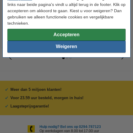
links naar beide pagina's vindt u altijd terug in de footer. Klik op
accepteren om akkoord te gaan. Kiest u voor weigeren? Dan
HP 866 (3ED94A) inktcartridge
HP 865 (3ED83A) inktcartridge
gebruiken we alleen functionele cookies en vergelijkbare
zwart (origineel)
magenta (origineel)
technieken.
Accepteren
Weigeren
Meer dan 5 miljoen klanten!
Voor 23.59 uur besteld, morgen in huis!
Laagsteprijsgarantie!
Hulp nodig? Bel ons op 0294-787123
Op werkdagen van 8.00 tot 17.00 uur