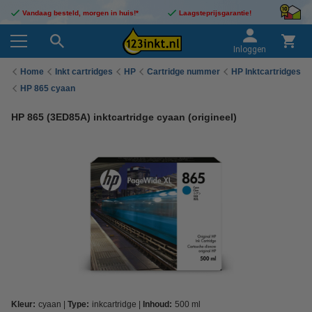
Vandaag besteld, morgen in huis!*
Laagsteprijsgarantie!
Inloggen
Home
Inkt cartridges
HP
Cartridge nummer
HP Inktcartridges
HP 865 cyaan
HP 865 (3ED85A) inktcartridge cyaan (origineel)
Kleur:
cyaan
Type:
inkcartridge
Inhoud:
500 ml