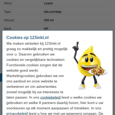
Kleur:
cyaan
Type:
inkcartridge
Inhoud:
500 ml
Merk:
HP
EAN-code:
Cookies op 123inkt.nl
0193905469116
We maken winkelen bij 123inkt.nl
Ons artikelnr:
093322
graag zo makkelijk en prettig mogelijk
voor u. Daarom gebruiken we
Nummer:
3ED85A
cookies en vergelijkbare technieken.
Functionele cookies zorgen dat de
website goed werkt.
Marketingcookies gebruiken we om
Populaire producten
ons aanbod en onze website te
verbeteren en om advertenties
zoveel mogelijk bij uw interesses te
laten passen. In ons
cookiebeleid
leest u welke cookies we
gebruiken en welke 8 partners daarbij horen; hier kunt u uw
voorkeuren op elk moment aanpassen of intrekken. In ons
privacybeleid
leest u hoe we met uw gegevens omgaan. De