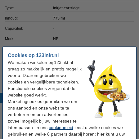
Type:
inkjet cartridge
Inhoud:
775 ml
Capaciteit:
-
Merk:
HP
EAN-code:
0882780987227
Cookies op 123inkt.nl
Ons artikelnr:
030916
We maken winkelen bij 123inkt.nl
graag zo makkelijk en prettig mogelijk
Nummer:
C9468A
voor u. Daarom gebruiken we
cookies en vergelijkbare technieken.
Functionele cookies zorgen dat de
website goed werkt.
Populaire producten
Marketingcookies gebruiken we om
ons aanbod en onze website te
verbeteren en om advertenties
zoveel mogelijk bij uw interesses te
laten passen. In ons
cookiebeleid
leest u welke cookies we
gebruiken en welke 8 partners daarbij horen; hier kunt u uw