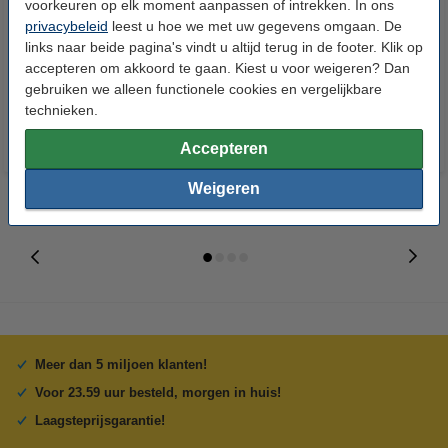
voorkeuren op elk moment aanpassen of intrekken. In ons
privacybeleid
leest u hoe we met uw gegevens omgaan. De
links naar beide pagina's vindt u altijd terug in de footer. Klik op
HP 91 (C9465A) inktcartridge
HP 91 (C9466A) inktcartridge
accepteren om akkoord te gaan. Kiest u voor weigeren? Dan
foto zwart (origineel)
licht grijs (origineel)
gebruiken we alleen functionele cookies en vergelijkbare
technieken.
Accepteren
Weigeren
Meer dan 5 miljoen klanten!
Voor 23.59 uur besteld, morgen in huis!
Laagsteprijsgarantie!