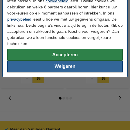
laten passen. In ons
cookiebeleid
leest u welke cookies we
gebruiken en welke 8 partners daarbij horen; hier kunt u uw
voorkeuren op elk moment aanpassen of intrekken. In ons
privacybeleid
leest u hoe we met uw gegevens omgaan. De
links naar beide pagina's vindt u altijd terug in de footer. Klik op
accepteren om akkoord te gaan. Kiest u voor weigeren? Dan
gebruiken we alleen functionele cookies en vergelijkbare
HP 980 (D8J10A) inktcartridge
HP 980 (D8J07A) inktcartridge
technieken.
zwart (origineel)
cyaan (origineel)
Accepteren
€ 107,50
€ 98,50
Incl. 21% btw
Incl. 21% btw
Weigeren
Meer dan 5 miljoen klanten!