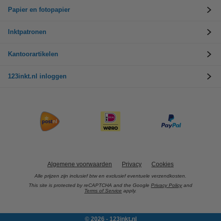
Papier en fotopapier
Inktpatronen
Kantoorartikelen
123inkt.nl inloggen
Algemene voorwaarden
Privacy
Cookies
Alle prijzen zijn inclusief btw en exclusief eventuele verzendkosten.
This site is protected by reCAPTCHA and the Google
Privacy Policy
and
Terms of Service
apply.
© 2026 - 123inkt.nl