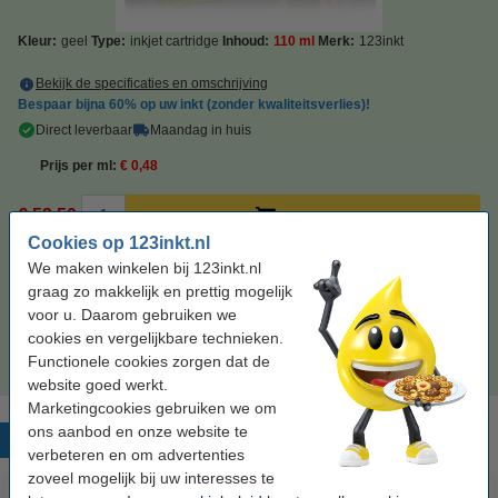
Kleur:
geel
Type:
inkjet cartridge
Inhoud:
110 ml
Merk:
123inkt
Bekijk de specificaties en omschrijving
Bespaar bijna
60%
op uw inkt (zonder kwaliteitsverlies)!
Direct leverbaar
Maandag in huis
Prijs per ml
€ 0,48
€ 52,50
Bestellen
Cookies op 123inkt.nl
We maken winkelen bij 123inkt.nl
Tip: complete set bestellen
graag zo makkelijk en prettig mogelijk
123inkt huismerk vervangt HP 980 multipack
voor u. Daarom gebruiken we
zwart/cyaan/magenta/geel
cookies en vergelijkbare technieken.
€ 212,50
Functionele cookies zorgen dat de
website goed werkt.
Marketingcookies gebruiken we om
ons aanbod en onze website te
Populaire producten
verbeteren en om advertenties
zoveel mogelijk bij uw interesses te