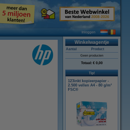
Inloggen
Winkelwagentje
Aantal
Product
Geen producten
Totaal:
€ 0,00
Tip!
123inkt kopieerpapier -
2.500 vellen A4 - 80 g/m²
FSC®