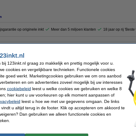
n
jsgarantie op originele inkt
Meer dan 5 miljoen klanten
18 jaar op rij 'Best
59-67006) kunt u problemen met de afdrukkwaliteit oplossen. De kit bevat duidelij
23inkt.nl
ij 123inkt.nl graag zo makkelijk en prettig mogelijk voor u.
e cookies en vergelijkbare technieken. Functionele cookies
Merk:
ng kit
EAN-code:
ite goed werkt. Marketingcookies gebruiken we om ons aanbod
Ons artikelnr:
verbeteren en om advertenties zoveel mogelijk bij uw interesses
Nummer:
 ons
cookiebeleid
leest u welke cookies we gebruiken en welke 8
ren; hier kunt u uw voorkeuren op elk moment aanpassen of
 dit artikel ook besteld hebben
ivacybeleid
leest u hoe we met uw gegevens omgaan. De links
vindt u altijd terug in de footer. Klik op accepteren om akkoord te
weigeren? Dan gebruiken we alleen functionele cookies en
ieken.