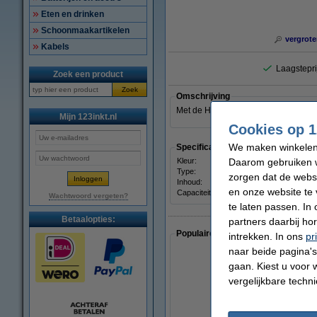
Eten en drinken
Schoonmaakartikelen
vergrote
Kabels
Laagstepri
Zoek een product
Zoek
Omschrijving
Met de HP advanced cleaning kit (CN4
Mijn 123inkt.nl
Cookies op 1
We maken winkelen b
Specificaties
Daarom gebruiken w
Kleur:
zwart
Type:
cleani
zorgen dat de webs
Inhoud:
-
en onze website te 
Capaciteit:
-
Wachtwoord vergeten?
te laten passen. In
Betaalopties:
partners daarbij ho
Populaire artikelen van klanten die
intrekken. In ons
pr
naar beide pagina's 
gaan. Kiest u voor 
vergelijkbare techn