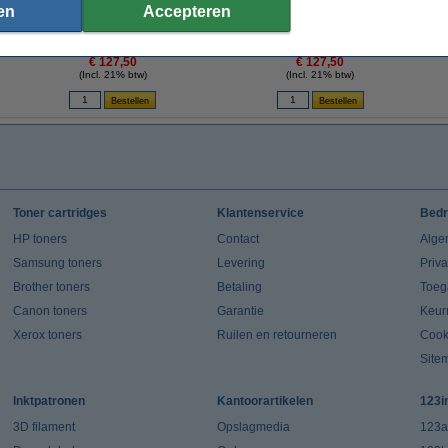
en
Accepteren
HP 973X (F6T82AE) inktcartridge magenta
HP 973X (F6T83AE) inktcartridge geel
HP 
hoge capaciteit (origineel)
hoge capaciteit (origineel)
€ 127,50
€ 127,50
(Incl. 21% btw)
(Incl. 21% btw)
Toner cartridges
Klantenservice
Bedr
HP toners
Contact
Alge
Samsung toners
Levering
Priv
Brother toners
Betaling
Toeg
Canon toners
Garantie
Keur
Xerox toners
Ruilen en retourneren
Cook
Site
Inktpatronen
Kantoorartikelen
123i
3D filament
Opslagmedia
123a