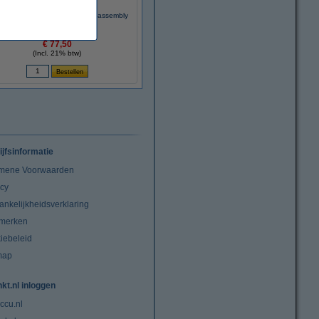
CN598-67004 duplex module assembly
(origineel)
€ 77,50
(Incl. 21% btw)
ijfsinformatie
mene Voorwaarden
acy
ankelijkheidsverklaring
merken
iebeleid
map
nkt.nl inloggen
ccu.nl