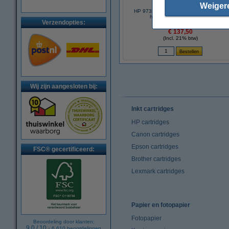
Weiger
HP 973X (L0S07AE) inktcartridge zwart
hoge capaciteit (origineel)
Verzendopties:
€ 137,50
(Incl. 21% btw)
Wij zijn aangesloten bij:
Inkt cartridges
HP cartridges
Canon cartridges
Epson cartridges
FSC® gecertificeerd:
Brother cartridges
Lexmark cartridges
Papier en fotopapier
Fotopapier
Beoordeling door klanten:
9.0
/
10
-
6.610
beoordelingen