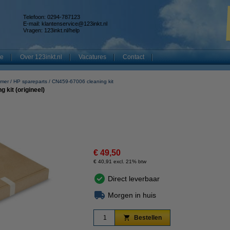
Telefoon: 0294-787123
E-mail:
klantenservice@123inkt.nl
Vragen:
123inkt.nl/help
te
Over 123inkt.nl
Vacatures
Contact
mmer
HP spareparts
CN459-67006 cleaning kit
kit (origineel)
€ 49,50
€ 40,91 excl. 21% btw
Direct leverbaar
Morgen in huis
Bestellen