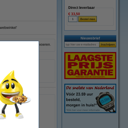
Direct leverbaar
€ 33,50
e webwinkel'
Nieuwsbrief
ke instructies voor het invoeren.
HP
-
055132
CN459-67006