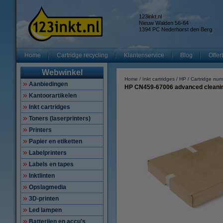
123inkt.nl
Nieuw Walden 56-64
1394 PC Nederhorst den Berg
Home
Cartridge recycling
Klantenservice
Blog
Offer
Webwinkel
Home
Inkt cartridges
HP
Cartridge nu
Aanbiedingen
HP CN459-67006 advanced cleaning 
Kantoorartikelen
Inkt cartridges
Toners (laserprinters)
Printers
Papier en etiketten
Labelprinters
Labels en tapes
Inktlinten
Opslagmedia
3D-printen
Led lampen
Batterijen en accu's