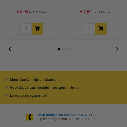
FSC® Mix Credit
doekjes (5 stuks)
€ 8,95
€ 7,50
Incl. 21% btw
Incl. 21% btw
Meer dan 5 miljoen klanten!
Voor 23.59 uur besteld, morgen in huis!
Laagsteprijsgarantie!
Hulp nodig? Bel ons op 0294-787123
Op werkdagen van 8.00 tot 17.00 uur