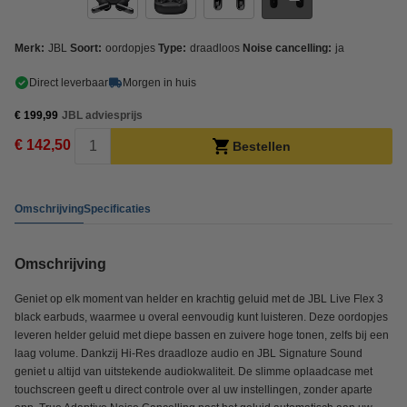
Merk:
JBL
Soort:
oordopjes
Type:
draadloos
Noise cancelling:
ja
Direct leverbaar
Morgen in huis
€ 199,99
JBL adviesprijs
€ 142,50
Bestellen
Omschrijving
Specificaties
Omschrijving
Geniet op elk moment van helder en krachtig geluid met de JBL Live Flex 3
black earbuds, waarmee u overal eenvoudig kunt luisteren. Deze oordopjes
leveren helder geluid met diepe bassen en zuivere hoge tonen, zelfs bij een
laag volume. Dankzij Hi-Res draadloze audio en JBL Signature Sound
geniet u altijd van uitstekende audiokwaliteit. De slimme oplaadcase met
touchscreen geeft u direct controle over al uw instellingen, zonder aparte