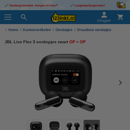
Vandaag besteld, morgen in huis!*
Laagsteprijsgarantie!
Inloggen
Home
Kantoorartikelen
Oordopjes
Draadloze oordopjes
JBL Live Flex 3 oordopjes zwart
OP = OP
1