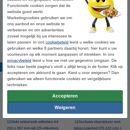
Aansluiting:
Bluetooth 5.3
Functionele cookies zorgen dat de
website goed werkt.
Geluidsstandaard:
stereo
Marketingcookies gebruiken we om
Accu / batterij:
10 uur
ons aanbod en onze website te
verbeteren en om advertenties
Ons artikelnr:
828932
zoveel mogelijk bij uw interesses te
Extra info:
uw oude apparaat
laten passen. In ons
cookiebeleid
leest u welke cookies we
gebruiken en welke 8 partners daarbij horen; hier kunt u uw
voorkeuren op elk moment aanpassen of intrekken. In ons
privacybeleid
leest u hoe we met uw gegevens omgaan. De
links naar beide pagina's vindt u altijd terug in de footer. Klik op
Populaire producten
accepteren om akkoord te gaan. Kiest u voor weigeren? Dan
gebruiken we alleen functionele cookies en vergelijkbare
technieken.
Accepteren
Weigeren
123inkt universele etiketten A4
123schoon vloerwisser met
210 x 297 mm wit (25 etiketten)
telescoopsteel (70-122 cm) +