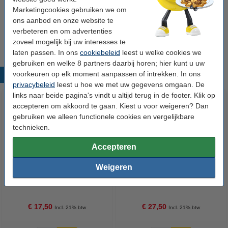
Marketingcookies gebruiken we om
Tip
ons aanbod en onze website te
Wij adviseren u om deze cartridge i.p.v. de originele cartridge te
verbeteren en om advertenties
nemen.
zoveel mogelijk bij uw interesses te
laten passen. In ons
cookiebeleid
leest u welke cookies we
gebruiken en welke 8 partners daarbij horen; hier kunt u uw
voorkeuren op elk moment aanpassen of intrekken. In ons
Populaire producten
privacybeleid
leest u hoe we met uw gegevens omgaan. De
links naar beide pagina's vindt u altijd terug in de footer. Klik op
accepteren om akkoord te gaan. Kiest u voor weigeren? Dan
gebruiken we alleen functionele cookies en vergelijkbare
technieken.
Accepteren
Weigeren
Kodak 30XL inktcartridge kleur
Combinatie aanbieding: Kodak
hoge capaciteit (123inkt
30XL zwart + 30XL kleur
huismerk)
(123inkt huismerk)
€ 17,50
€ 27,50
Incl. 21% btw
Incl. 21% btw