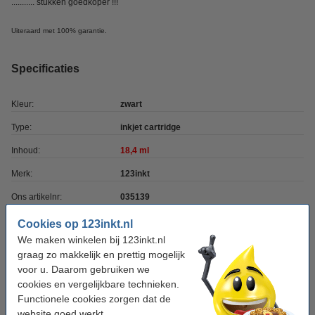
........... stukken goedkoper !!!
Uiteraard met 100% garantie.
Specificaties
Kleur:
zwart
Type:
inkjet cartridge
Inhoud:
18,4 ml
Merk:
123inkt
Ons artikelnr:
035139
Nummer:
3952363
Cookies op 123inkt.nl
We maken winkelen bij 123inkt.nl
graag zo makkelijk en prettig mogelijk
Kleur meebestellen
voor u. Daarom gebruiken we
cookies en vergelijkbare technieken.
Kodak 30XL inktcartridge kleur hoge capaciteit
(123inkt huismerk)
Functionele cookies zorgen dat de
€ 17,50
website goed werkt.