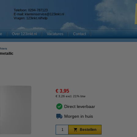
Telefoon: 0294-787123
E-mail:
klantenservice@123inkt.nl
Vragen:
123inkt.nl/help
te
Over 123inkt.nl
Vacatures
Contact
hters
metallic
€ 3,95
€ 3,26 excl. 21% btw
Direct leverbaar
Morgen in huis
Bestellen