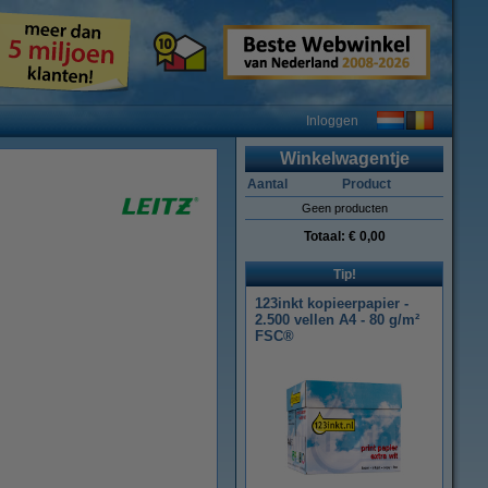
Inloggen
Winkelwagentje
Aantal
Product
Geen producten
Totaal:
€ 0,00
Tip!
123inkt kopieerpapier -
2.500 vellen A4 - 80 g/m²
FSC®