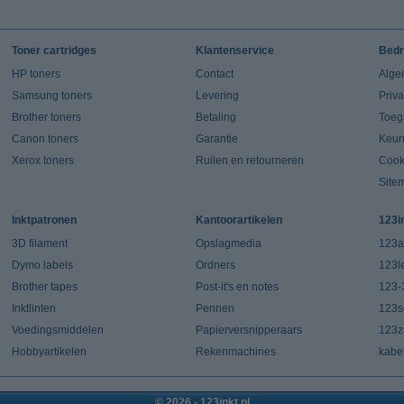
Toner cartridges
Klantenservice
Bedr
HP toners
Contact
Alge
Samsung toners
Levering
Priv
Brother toners
Betaling
Toeg
Canon toners
Garantie
Keur
Xerox toners
Ruilen en retourneren
Cook
Site
Inktpatronen
Kantoorartikelen
123i
3D filament
Opslagmedia
123a
Dymo labels
Ordners
123l
Brother tapes
Post-it's en notes
123-
Inktlinten
Pennen
123s
Voedingsmiddelen
Papierversnipperaars
123za
Hobbyartikelen
Rekenmachines
kabe
© 2026 - 123inkt.nl