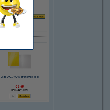
Leitz 3001 WOW offertemap geel
€ 3,95
(Incl. 21% btw)