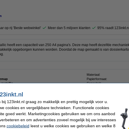
n
aar op rij 'Beste webwinkel'
Meer dan 5 miljoen klanten
95% raadt 123inkt.n
lic heeft een capaciteit van 250 A4 pagina's. Deze map heeft dezelfde mechaniek
kkelijk opgeborgen kunnen worden. Doordat de map gemaakt is van dossierkarton,
ng.
Materiaal:
temap
Papierformaat:
 metallic
Capaciteit:
310 x 240 mm (LxB)
Ons artikelnr:
23inkt.nl
ij 123inkt.nl graag zo makkelijk en prettig mogelijk voor u.
e cookies en vergelijkbare technieken. Functionele cookies
ite goed werkt. Marketingcookies gebruiken we om ons aanbod
zwart 2-gaats (30 vel)
verbeteren en om advertenties zoveel mogelijk bij uw interesses
 ons
cookiebeleid
leest u welke cookies we gebruiken en welke 8