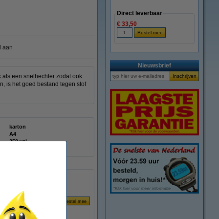
Direct leverbaar
€ 33,50
l aan
Nieuwsbrief
 als een snelhechter zodat ook
 is het goed bestand tegen stof
karton
A4
250 vel
202888