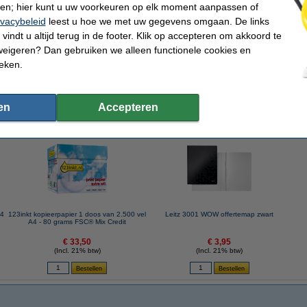
ren; hier kunt u uw voorkeuren op elk moment aanpassen of
ivacybeleid
leest u hoe we met uw gegevens omgaan. De links
vindt u altijd terug in de footer. Klik op accepteren om akkoord te
pier 1 pak van 500 vel A4 - 80 grams FSC® Mix Credit
weigeren? Dan gebruiken we alleen functionele cookies en
ieken.
en
Accepteren
 dit artikel ook besteld hebben
A4
123inkt kopieerpapier 1 doos van 2.500 vel
Leitz 3001 WOW offertemap zwart
A4 - 80 grams FSC® Mix Credit
€ 33,50
€ 3,95
(Incl. 21% btw)
(Incl. 21% btw)