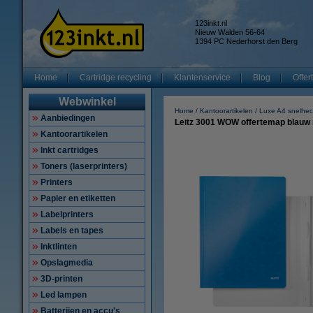
123inkt.nl
Nieuw Walden 56-64
1394 PC Nederhorst den Berg
Home
Cartridge recycling
Klantenservice
Blog
Offer
Webwinkel
Home
Kantoorartikelen
Luxe A4 snelhec
Aanbiedingen
Leitz 3001 WOW offertemap blauw 
Kantoorartikelen
Inkt cartridges
Toners (laserprinters)
Printers
Papier en etiketten
Labelprinters
Labels en tapes
Inktlinten
Opslagmedia
3D-printen
Led lampen
Batterijen en accu's