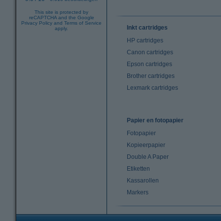
This site is protected by
reCAPTCHA and the Google
Privacy Policy
and
Terms of Service
Inkt cartridges
apply.
HP cartridges
Canon cartridges
Epson cartridges
Brother cartridges
Lexmark cartridges
Papier en fotopapier
Fotopapier
Kopieerpapier
Double A Paper
Etiketten
Kassarollen
Markers