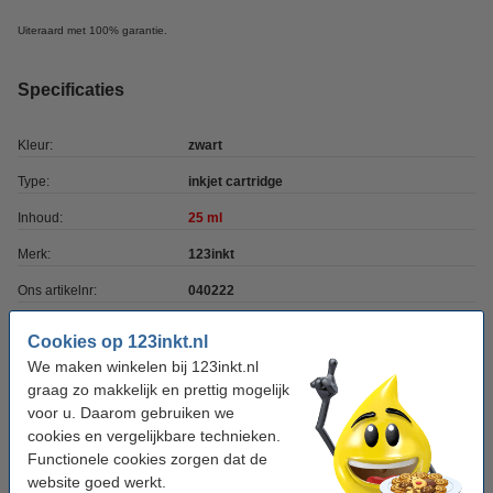
Uiteraard met 100% garantie.
Specificaties
Kleur:
zwart
Type:
inkjet cartridge
Inhoud:
25 ml
Merk:
123inkt
Ons artikelnr:
040222
Nummer:
18CX032E
Cookies op 123inkt.nl
We maken winkelen bij 123inkt.nl
graag zo makkelijk en prettig mogelijk
Kleur meebestellen
voor u. Daarom gebruiken we
Lexmark Nr.33 (18CX033E) inktcartridge kleur
cookies en vergelijkbare technieken.
(123inkt huismerk)
Functionele cookies zorgen dat de
€ 16,50
website goed werkt.