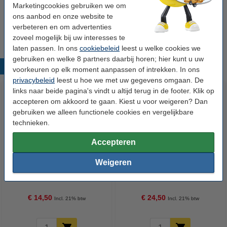
Marketingcookies gebruiken we om
Tip
ons aanbod en onze website te
Wij adviseren u om deze cartridge i.p.v. de originele cartridge te
verbeteren en om advertenties
nemen.
zoveel mogelijk bij uw interesses te
laten passen. In ons
cookiebeleid
leest u welke cookies we
gebruiken en welke 8 partners daarbij horen; hier kunt u uw
Populaire producten
voorkeuren op elk moment aanpassen of intrekken. In ons
privacybeleid
leest u hoe we met uw gegevens omgaan. De
links naar beide pagina's vindt u altijd terug in de footer. Klik op
accepteren om akkoord te gaan. Kiest u voor weigeren? Dan
gebruiken we alleen functionele cookies en vergelijkbare
technieken.
Accepteren
Weigeren
Lexmark Nr.31 (18C0031E)
Lexmark Nr.35 (18C0035E)
inktcartridge foto (123inkt
inktcartridge kleur hoge
huismerk)
capaciteit (123inkt huismerk)
€ 14,50
€ 24,50
Incl. 21% btw
Incl. 21% btw