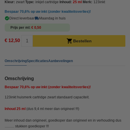
Kleur:
zwart
Type:
inkjet cartridge
Inhoud:
25 ml
Merk:
123inkt
Bespaar
70,6%
op uw inkt (zonder kwaliteitsverlies)!
Direct leverbaar
Maandag in huis
Prijs per ml
€ 0,50
€ 12,50
Bestellen
Omschrijving
Specificaties
Aanbevelingen
Omschrijving
Bespaar
70,6%
op uw inkt (zonder kwaliteitsverlies)!
123inkt huismerk cartridge zwart standaard capaciteit.
Inhoud 25 ml
(dus 9,4 ml meer dan origineel !!!)
Meer inhoud dan origineel, goedkoper dan origineel en in verhouding dus
........... stukken goedkoper !!!