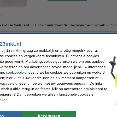
n
k inkt van Nederland
Consumentenbond: 9/10 tevreden over huismerk
100
inhoud 25 ml. (123inkt huismerk) en bespaar nog meer op uw inkt.
23inkt.nl
ij 123inkt.nl graag zo makkelijk en prettig mogelijk voor u.
e cookies en vergelijkbare technieken. Functionele cookies
Soort:
ite goed werkt. Marketingcookies gebruiken we om ons aanbod
verbeteren en om advertenties zoveel mogelijk bij uw interesses
 ons
cookiebeleid
leest u welke cookies we gebruiken en welke 8
ren; hier kunt u uw voorkeuren op elk moment aanpassen of
 dit artikel ook besteld hebben
ivacybeleid
leest u hoe we met uw gegevens omgaan. De links
vindt u altijd terug in de footer. Klik op accepteren om akkoord te
weigeren? Dan gebruiken we alleen functionele cookies en
ieken.
ur
Lexmark Nr.60 (17G0060) dubbelpak kleur
Lexmark Nr.25 (15M0125) inktcartridge kleur
Lex
en
Accepteren