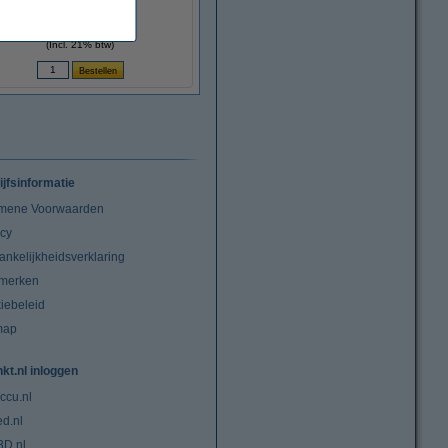
(123inkt huismerk)
€ 32,50
(Incl. 21% btw)
ijfsinformatie
mene Voorwaarden
acy
ankelijkheidsverklaring
merken
iebeleid
map
nkt.nl inloggen
ccu.nl
ed.nl
3D.nl