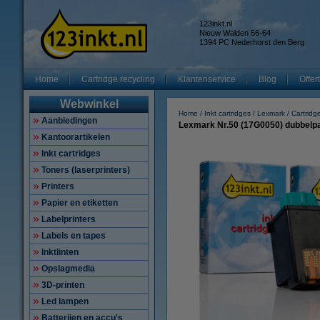
123inkt.nl
Nieuw Walden 56-64
1394 PC Nederhorst den Berg
Home
Cartridge recycling
Klantenservice
Blog
Offer
Webwinkel
Home
Inkt cartridges
Lexmark
Cartrid
Aanbiedingen
Lexmark Nr.50 (17G0050) dubbelpa
Kantoorartikelen
Inkt cartridges
Toners (laserprinters)
Printers
Papier en etiketten
Labelprinters
Labels en tapes
Inktlinten
Opslagmedia
3D-printen
Led lampen
Batterijen en accu's