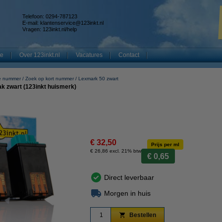
Telefoon: 0294-787123
E-mail:
klantenservice@123inkt.nl
Vragen:
123inkt.nl/help
te
Over 123inkt.nl
Vacatures
Contact
ge nummer
Zoek op kort nummer
Lexmark 50 zwart
k zwart (123inkt huismerk)
€ 32,50
Prijs per ml
€ 26,86 excl. 21% btw
€ 0,65
Direct leverbaar
Morgen in huis
Bestellen