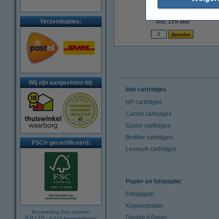
(123inkt huismerk)
€ 17,50
Verzendopties:
(Incl. 21% btw)
Wij zijn aangesloten bij:
Inkt cartridges
HP cartridges
Canon cartridges
Epson cartridges
Brother cartridges
FSC® gecertificeerd:
Lexmark cartridges
Papier en fotopapier
Fotopapier
Kopieerpapier
Beoordeling door klanten:
Double A Paper
9.0
/
10
-
6.610
beoordelingen