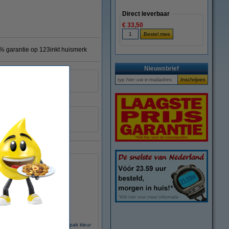
Direct leverbaar
€ 33,50
% garantie op 123inkt huismerk
Nieuwsbrief
Doublepack
mark Nr.25 (15M0125) dubbelpak kleur