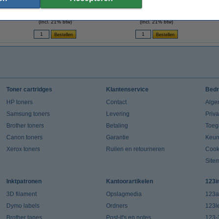
(123inkt huismerk)
hoge capaciteit (123inkt huismerk)
€ 32,50
€ 17,50
(Incl. 21% btw)
(Incl. 21% btw)
Toner cartridges
Klantenservice
Bedr
HP toners
Contact
Alge
Samsung toners
Levering
Priv
Brother toners
Betaling
Toeg
Canon toners
Garantie
Keur
Xerox toners
Ruilen en retourneren
Cook
Site
Inktpatronen
Kantoorartikelen
123i
3D filament
Opslagmedia
123a
Dymo labels
Ordners
123l
Brother tapes
Post-it's en notes
123-