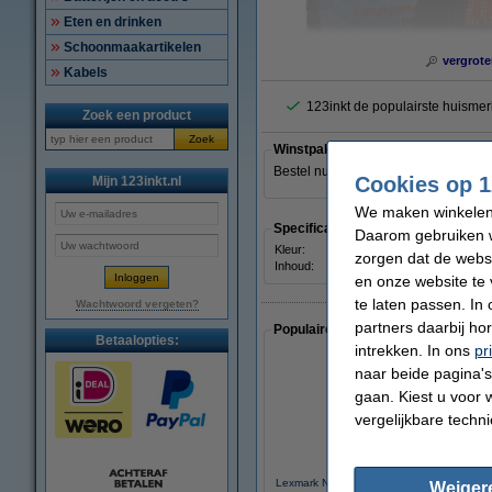
Eten en drinken
Schoonmaakartikelen
vergrote
Kabels
123inkt de populairste huismer
Zoek een product
Zoek
Winstpakker
Bestel nu
2 stuks Nr. 50 (17G0050)
Cookies op 1
Mijn 123inkt.nl
We maken winkelen b
Specificaties
Daarom gebruiken w
Kleur:
zwart
zorgen dat de webs
Inhoud:
50 ml
en onze website te 
te laten passen. In
Wachtwoord vergeten?
partners daarbij ho
Populaire artikelen van klanten die
Betaalopties:
intrekken. In ons
pr
naar beide pagina's 
gaan. Kiest u voor 
vergelijkbare techn
Lexmark Nr.60 (17G0060) inktcartridge kle
Weiger