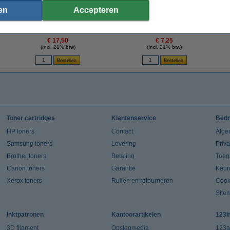
en
Accepteren
123inkt brievenbak zwart (6 stuks)
Maul pennenhouder vierkant acryl
transparant
€ 17,50
€ 7,25
(Incl. 21% btw)
(Incl. 21% btw)
Toner cartridges
Klantenservice
Bedr
HP toners
Contact
Alge
Samsung toners
Levering
Priv
Brother toners
Betaling
Toeg
Canon toners
Garantie
Keur
Xerox toners
Ruilen en retourneren
Cook
Site
Inktpatronen
Kantoorartikelen
123i
3D filament
Opslagmedia
123a