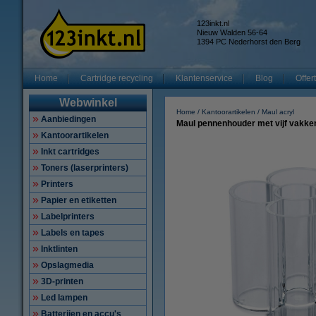
123inkt.nl
Nieuw Walden 56-64
1394 PC Nederhorst den Berg
Home
Cartridge recycling
Klantenservice
Blog
Offer
Webwinkel
Home
Kantoorartikelen
Maul acryl
Aanbiedingen
Maul pennenhouder met vijf vakken
Kantoorartikelen
Inkt cartridges
Toners (laserprinters)
Printers
Papier en etiketten
Labelprinters
Labels en tapes
Inktlinten
Opslagmedia
3D-printen
Led lampen
Batterijen en accu's