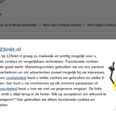
n
aar op rij 'Beste webwinkel'
Meer dan 5 miljoen klanten
95% raadt 123inkt.n
t vijf ronde kokers. Zo kunt u pennen, potloden, stiften en andere bureau-access
van hoogwaardig acryl. Dit transparante materiaal geeft de pennenbak een stijlvol
23inkt.nl
ij 123inkt.nl graag zo makkelijk en prettig mogelijk voor u.
e cookies en vergelijkbare technieken. Functionele cookies
ite goed werkt. Marketingcookies gebruiken we om ons aanbod
Kleur:
enhouder
Materiaal:
verbeteren en om advertenties zoveel mogelijk bij uw interesses
11,5 x 10 cm (HxB)
Vakken:
 ons
cookiebeleid
leest u welke cookies we gebruiken en welke 8
ren; hier kunt u uw voorkeuren op elk moment aanpassen of
ivacybeleid
leest u hoe we met uw gegevens omgaan. De links
 dit artikel ook besteld hebben
vindt u altijd terug in de footer. Klik op accepteren om akkoord te
weigeren? Dan gebruiken we alleen functionele cookies en
ieken.