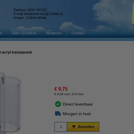
Telefoon: 0294-787123
E-mail:
klantenservice@123inkt.nl
Vragen:
123inkt.nl/help
te
Over 123inkt.nl
Vacatures
Contact
 acryl transparant
€ 9,75
€ 8,06 excl. 21% btw
Direct leverbaar
Morgen in huis
Bestellen