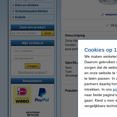
Eten en drinken
Schoonmaakartikelen
vergrote
Kabels
18 j
Zoek een product
Zoek
Omschrijving
Deze Maul pennenbak is opgebouwd ui
Mijn 123inkt.nl
houden. De pennenhouder is gemaakt 
Cookies op 1
past perfect op elk bureau!
We maken winkelen b
Daarom gebruiken w
Specificaties
zorgen dat de webs
Merk:
Maul
Type:
penn
Wachtwoord vergeten?
en onze website te 
Afmetingen:
te laten passen. In
Betaalopties:
partners daarbij ho
intrekken. In ons
pr
Populaire artikelen van klanten die
naar beide pagina's 
gaan. Kiest u voor 
vergelijkbare techn