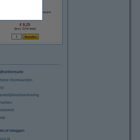
Maul pennenbakje acryl transparant
€ 8,25
(Incl. 21% btw)
ijfsinformatie
mene Voorwaarden
acy
ankelijkheidsverklaring
merken
iebeleid
map
nkt.nl inloggen
ccu.nl