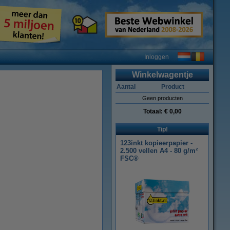
Inloggen
Winkelwagentje
Aantal
Product
Geen producten
Totaal:
€ 0,00
Tip!
123inkt kopieerpapier -
2.500 vellen A4 - 80 g/m²
FSC®