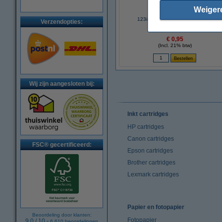
Weiger
123inkt 24/6 nietjes (1000 stuks)
Verzendopties:
€ 0,95
(Incl. 21% btw)
Wij zijn aangesloten bij:
Inkt cartridges
HP cartridges
Canon cartridges
FSC® gecertificeerd:
Epson cartridges
Brother cartridges
Lexmark cartridges
Papier en fotopapier
Beoordeling door klanten:
Fotopapier
9.0
/
10
-
6.610
beoordelingen