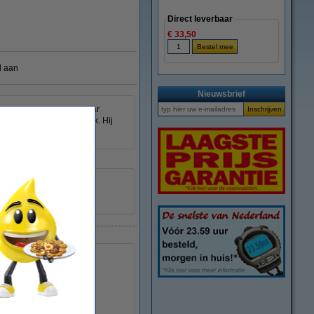
Direct leverbaar
€ 33,50
l aan
Nieuwsbrief
oires eenvoudig bij elkaar
 en onopvallend uiterlijk. Hij
transparant
acryl
5