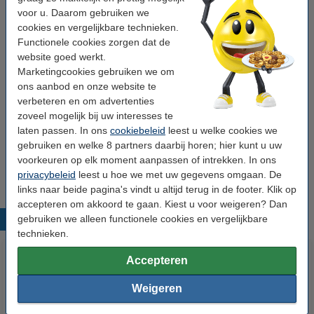
voor u. Daarom gebruiken we
Nummer:
CLT-K4092S/ELS
cookies en vergelijkbare technieken.
Functionele cookies zorgen dat de
website goed werkt.
Tip: papier meebestellen
Marketingcookies gebruiken we om
ons aanbod en onze website te
123inkt kopieerpapier 1 doos van 2.500 vel A4 -
80 grams FSC® Mix Credit
verbeteren en om advertenties
€ 33,50
zoveel mogelijk bij uw interesses te
laten passen. In ons
cookiebeleid
leest u welke cookies we
Tip
gebruiken en welke 8 partners daarbij horen; hier kunt u uw
Wij adviseren u deze toner (het 123inkt huismerk) te nemen i.p.v. de
voorkeuren op elk moment aanpassen of intrekken. In ons
Samsung-uitvoering.
privacybeleid
leest u hoe we met uw gegevens omgaan. De
links naar beide pagina's vindt u altijd terug in de footer. Klik op
accepteren om akkoord te gaan. Kiest u voor weigeren? Dan
gebruiken we alleen functionele cookies en vergelijkbare
Populaire producten
technieken.
Accepteren
Weigeren