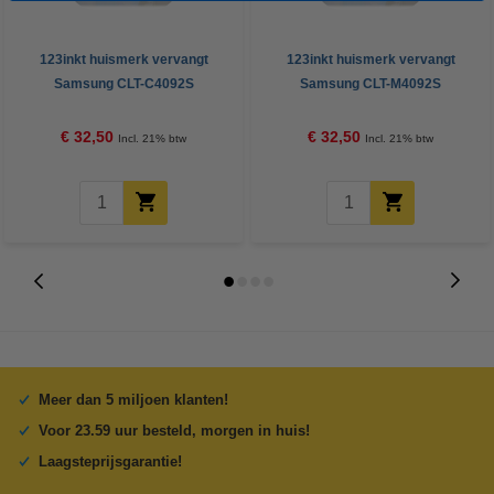
123inkt huismerk vervangt
123inkt huismerk vervangt
Samsung CLT-C4092S
Samsung CLT-M4092S
(SU005A) toner cyaan
(SU272A) toner magenta
€ 32,50
€ 32,50
Incl. 21% btw
Incl. 21% btw
Meer dan 5 miljoen klanten!
Voor 23.59 uur besteld, morgen in huis!
Laagsteprijsgarantie!