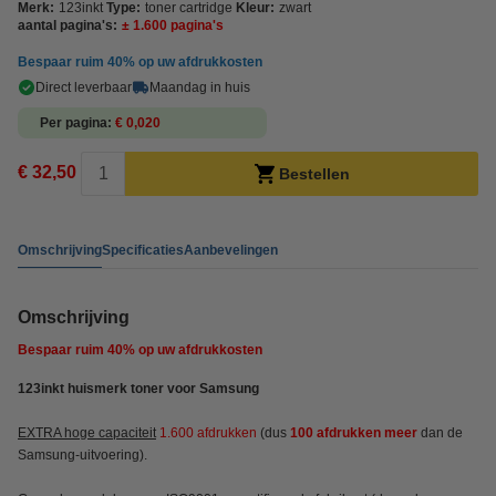
Merk:
123inkt
Type:
toner cartridge
Kleur:
zwart
aantal pagina's:
± 1.600 pagina's
Bespaar ruim
40%
op uw afdrukkosten
Direct leverbaar
Maandag in huis
Per pagina
€ 0,020
€ 32,50
Bestellen
Omschrijving
Specificaties
Aanbevelingen
Omschrijving
Bespaar ruim
40%
op uw afdrukkosten
123inkt huismerk toner voor Samsung
EXTRA hoge capaciteit
1.600 afdrukken
(dus
100 afdrukken meer
dan de
Samsung-uitvoering).