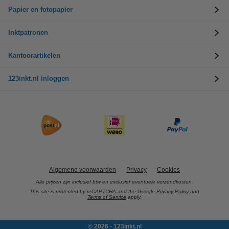
Papier en fotopapier
Inktpatronen
Kantoorartikelen
123inkt.nl inloggen
Algemene voorwaarden
Privacy
Cookies
Alle prijzen zijn inclusief btw en exclusief eventuele verzendkosten.
This site is protected by reCAPTCHA and the Google
Privacy Policy
and
Terms of Service
apply.
© 2026 - 123inkt.nl