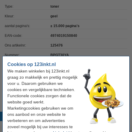
Type:
toner
Kleur:
geel
aantal pagina's:
± 15.000 pagina's
EAN-code:
4974019150840
Ons artikelnr:
125476
Nummer:
BPGT30YA
Cookies op 123inkt.nl
We maken winkelen bij 123inkt.nl
Tip: papier meebestellen
graag zo makkelijk en prettig mogelijk
123inkt kopieerpapier 1 doos van 2.500 vel A4 -
voor u. Daarom gebruiken we
80 grams FSC® Mix Credit
cookies en vergelijkbare technieken.
€ 33,50
Functionele cookies zorgen dat de
website goed werkt.
Marketingcookies gebruiken we om
ons aanbod en onze website te
Populaire producten
verbeteren en om advertenties
zoveel mogelijk bij uw interesses te