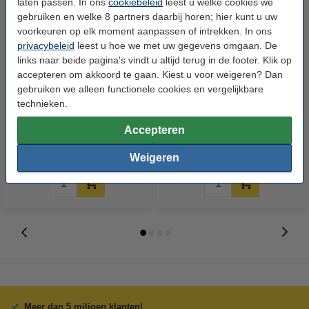
laten passen. In ons
cookiebeleid
leest u welke cookies we
gebruiken en welke 8 partners daarbij horen; hier kunt u uw
voorkeuren op elk moment aanpassen of intrekken. In ons
privacybeleid
leest u hoe we met uw gegevens omgaan. De
links naar beide pagina's vindt u altijd terug in de footer. Klik op
accepteren om akkoord te gaan. Kiest u voor weigeren? Dan
gebruiken we alleen functionele cookies en vergelijkbare
Konica Minolta TN-620M
Sharp BP-GT30BA toner zwart
technieken.
(A3VX351) toner magenta
(origineel)
(origineel)
Accepteren
€ 124,50
€ 77,50
Incl. 21% btw
Incl. 21% btw
Weigeren
Meer dan 5 miljoen klanten!