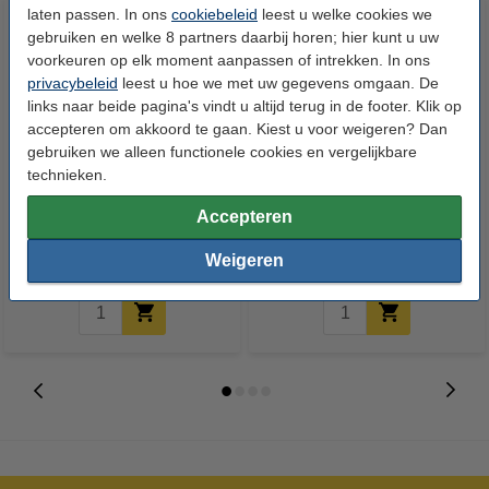
laten passen. In ons
cookiebeleid
leest u welke cookies we
gebruiken en welke 8 partners daarbij horen; hier kunt u uw
voorkeuren op elk moment aanpassen of intrekken. In ons
privacybeleid
leest u hoe we met uw gegevens omgaan. De
links naar beide pagina's vindt u altijd terug in de footer. Klik op
accepteren om akkoord te gaan. Kiest u voor weigeren? Dan
gebruiken we alleen functionele cookies en vergelijkbare
123schoon reinigende handgel
123inkt kopieerpapier 1 pak van
technieken.
70% alcohol (225 ml)
500 vel A4 - 80 grams FSC® Mix
Accepteren
Credit
€ 6,95
€ 4,87
€ 7,25
Incl. 21% btw
Incl. 21% btw
Weigeren