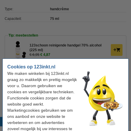
Type:
handcrème
Capaciteit:
75 ml
Tip: meebestellen
123schoon reinigende handgel 70% alcohol
(225 ml)
€ 6,95
€ 4,87
Cookies op 123inkt.nl
Kleenex Everyday zakdoekjes (8 pakjes)
We maken winkelen bij 123inkt.nl
€ 2,25
graag zo makkelijk en prettig mogelijk
voor u. Daarom gebruiken we
123schoon keukenrol 2-laags 2 x 50 vel
cookies en vergelijkbare technieken.
€ 2,25
Functionele cookies zorgen dat de
website goed werkt.
Marketingcookies gebruiken we om
ons aanbod en onze website te
Populaire producten
verbeteren en om advertenties
zoveel mogelijk bij uw interesses te