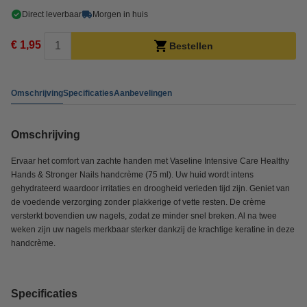
Direct leverbaar
Morgen in huis
€ 1,95
Bestellen
Omschrijving
Specificaties
Aanbevelingen
Omschrijving
Ervaar het comfort van zachte handen met Vaseline Intensive Care Healthy
Hands & Stronger Nails handcrème (75 ml). Uw huid wordt intens
gehydrateerd waardoor irritaties en droogheid verleden tijd zijn. Geniet van
de voedende verzorging zonder plakkerige of vette resten. De crème
versterkt bovendien uw nagels, zodat ze minder snel breken. Al na twee
weken zijn uw nagels merkbaar sterker dankzij de krachtige keratine in deze
handcrème.
Specificaties