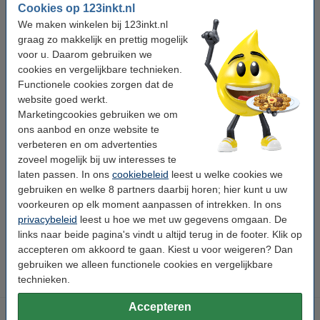
Cookies op 123inkt.nl
Type:
toner cartridge
We maken winkelen bij 123inkt.nl
Uitvoering:
Standaard
graag zo makkelijk en prettig mogelijk
voor u. Daarom gebruiken we
aantal pagina's:
± 4.000 pagina's
cookies en vergelijkbare technieken.
Functionele cookies zorgen dat de
Merk:
Xerox
website goed werkt.
EAN-code:
095205608595
Marketingcookies gebruiken we om
ons aanbod en onze website te
Ons artikelnr:
046825
verbeteren en om advertenties
Nummer:
006R00859
zoveel mogelijk bij uw interesses te
laten passen. In ons
cookiebeleid
leest u welke cookies we
gebruiken en welke 8 partners daarbij horen; hier kunt u uw
Tip: papier meebestellen
voorkeuren op elk moment aanpassen of intrekken. In ons
privacybeleid
leest u hoe we met uw gegevens omgaan. De
123inkt kopieerpapier 1 doos van 2.500 vel A4 -
80 grams FSC® Mix Credit
links naar beide pagina's vindt u altijd terug in de footer. Klik op
€ 33,50
accepteren om akkoord te gaan. Kiest u voor weigeren? Dan
gebruiken we alleen functionele cookies en vergelijkbare
technieken.
Accepteren