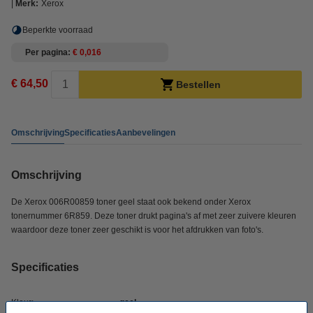
Merk:
Xerox
Beperkte voorraad
Per pagina
€ 0,016
€ 64,50
Bestellen
Omschrijving
Specificaties
Aanbevelingen
Omschrijving
De
Xerox 006R00859 toner geel staat ook bekend onder Xerox
tonernummer 6R859. Deze toner drukt pagina's af met zeer zuivere kleuren
waardoor deze toner zeer geschikt is voor het afdrukken van foto's.
Specificaties
Kleur:
geel