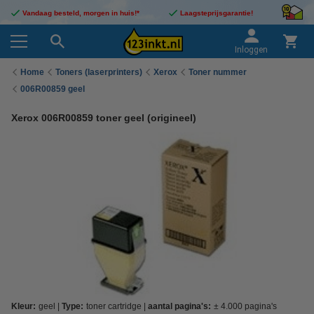
Vandaag besteld, morgen in huis!*
Laagsteprijsgarantie!
Inloggen
Home
Toners (laserprinters)
Xerox
Toner nummer
006R00859 geel
Xerox 006R00859 toner geel (origineel)
Kleur:
geel
Type:
toner cartridge
aantal pagina's:
± 4.000 pagina's