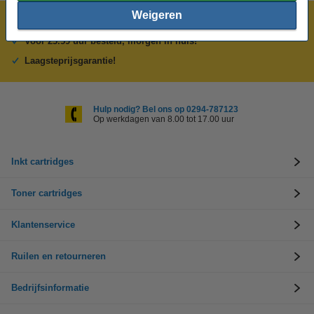
Weigeren
Meer dan 5 miljoen klanten!
Voor 23.59 uur besteld, morgen in huis!
Laagsteprijsgarantie!
Hulp nodig? Bel ons op 0294-787123
Op werkdagen van 8.00 tot 17.00 uur
Inkt cartridges
Toner cartridges
Klantenservice
Ruilen en retourneren
Bedrijfsinformatie