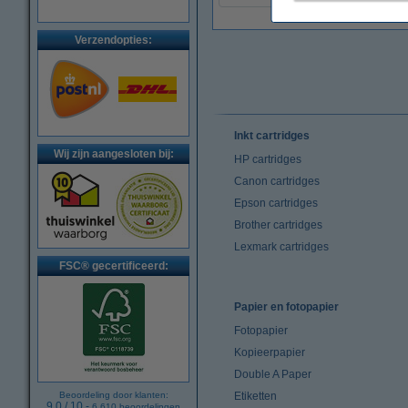
Verzendopties:
Inkt cartridges
Wij zijn aangesloten bij:
HP cartridges
Canon cartridges
Epson cartridges
Brother cartridges
Lexmark cartridges
FSC® gecertificeerd:
Papier en fotopapier
Fotopapier
Kopieerpapier
Double A Paper
Beoordeling door klanten:
Etiketten
9.0
/
10
-
6.610
beoordelingen