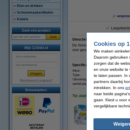
Eten en drinken
Schoonmaakartikelen
vergrote
Kabels
Laagsteprijs
Zoek een product
Zoek
Omschrijving
Cookies op 1
De
Xerox 006R90250 toner cyaan sta
Mijn 123inkt.nl
zeer geschikt voor het afdrukken va
We maken winkelen b
Daarom gebruiken w
zorgen dat de webs
Specificaties
en onze website te 
Kleur:
cyaan
te laten passen. In
Type:
toner
Uitvoering:
Stand
Wachtwoord vergeten?
partners daarbij ho
aantal pagina's:
± 13.
intrekken. In ons
pr
Betaalopties:
naar beide pagina's 
Tip: papier meebestellen
gaan. Kiest u voor 
vergelijkbare techn
123inkt kopieerpa
€ 33,50
Weiger