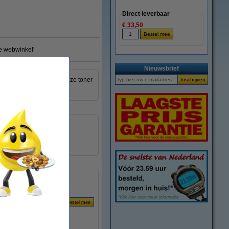
Direct leverbaar
€ 33,50
te webwinkel'
Nieuwsbrief
cherp af, hierdoor is deze toner
Xerox
-
046857
006R90250