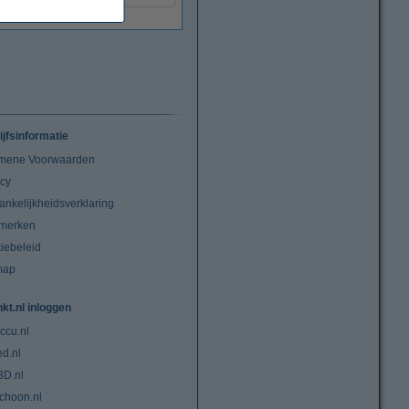
ijfsinformatie
mene Voorwaarden
acy
ankelijkheidsverklaring
merken
iebeleid
map
nkt.nl inloggen
ccu.nl
ed.nl
3D.nl
choon.nl