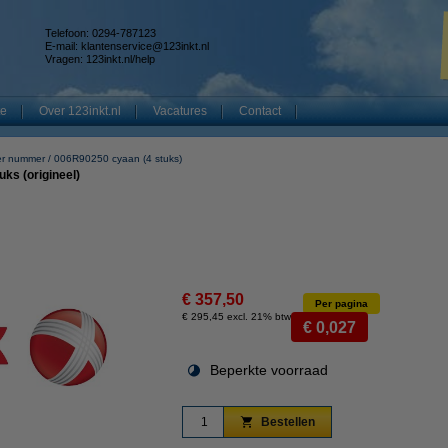
Telefoon: 0294-787123
E-mail:
klantenservice@123inkt.nl
Vragen:
123inkt.nl/help
te
Over 123inkt.nl
Vacatures
Contact
er nummer
006R90250 cyaan (4 stuks)
ks (origineel)
€ 357,50
Per pagina
€ 295,45 excl. 21% btw
€ 0,027
Beperkte voorraad
Bestellen