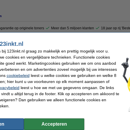
n
garantie op originele toners
Meer dan 5 miljoen klanten
18 jaar op rij 'Bes
23inkt.nl
at ook bekend onder Xerox nummer 6R90250. Deze toner drukt afbeeldingen haars
n afbeeldingen.
ij 123inkt.nl graag zo makkelijk en prettig mogelijk voor u.
e cookies en vergelijkbare technieken. Functionele cookies
ite goed werkt. Marketingcookies gebruiken we om ons aanbod
verbeteren en om advertenties zoveel mogelijk bij uw interesses
Merk:
 ons
cookiebeleid
leest u welke cookies we gebruiken en welke 8
 cartridge
EAN-code:
aard (4 stuks)
Ons artikelnr:
ren; hier kunt u uw voorkeuren op elk moment aanpassen of
300 pagina's
Nummer:
ivacybeleid
leest u hoe we met uw gegevens omgaan. De links
vindt u altijd terug in de footer. Klik op accepteren om akkoord te
weigeren? Dan gebruiken we alleen functionele cookies en
ieken.
pier 1 doos van 2.500 vel A4 - 80 grams FSC® Mix Credit
en
Accepteren