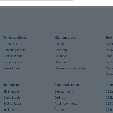
Toner cartridges
Klantenservice
Bedr
HP toners
Contact
Alge
Samsung toners
Levering
Priv
Brother toners
Betaling
Toeg
Canon toners
Garantie
Keur
Xerox toners
Ruilen en retourneren
Cook
Site
Inktpatronen
Kantoorartikelen
123i
3D filament
Opslagmedia
123a
Dymo labels
Ordners
123l
Brother tapes
Post-it's en notes
123-
Inktlinten
Pennen
123s