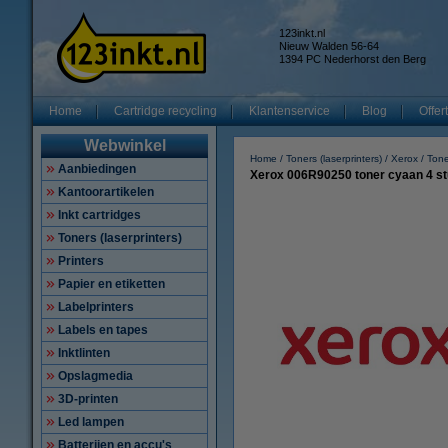
123inkt.nl
Nieuw Walden 56-64
1394 PC Nederhorst den Berg
Home
Cartridge recycling
Klantenservice
Blog
Offer
Webwinkel
Home
Toners (laserprinters)
Xerox
Ton
Aanbiedingen
Xerox 006R90250 toner cyaan 4 stu
Kantoorartikelen
Inkt cartridges
Toners (laserprinters)
Printers
Papier en etiketten
Labelprinters
Labels en tapes
Inktlinten
Opslagmedia
3D-printen
Led lampen
Batterijen en accu's