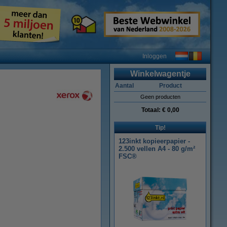
Inloggen
Winkelwagentje
Aantal
Product
Geen producten
Totaal:
€ 0,00
Tip!
123inkt kopieerpapier -
2.500 vellen A4 - 80 g/m²
FSC®