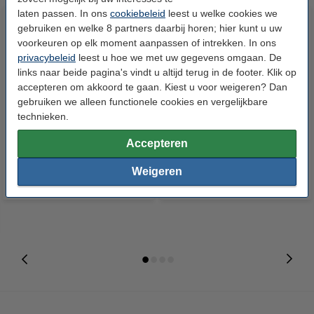
laten passen. In ons
cookiebeleid
leest u welke cookies we
gebruiken en welke 8 partners daarbij horen; hier kunt u uw
voorkeuren op elk moment aanpassen of intrekken. In ons
privacybeleid
leest u hoe we met uw gegevens omgaan. De
links naar beide pagina's vindt u altijd terug in de footer. Klik op
accepteren om akkoord te gaan. Kiest u voor weigeren? Dan
gebruiken we alleen functionele cookies en vergelijkbare
technieken.
Xerox 006R90260 toner zwart 2
Xerox 006R90261 toner cyaan 2
stuks (origineel)
stuks (origineel)
Accepteren
Weigeren