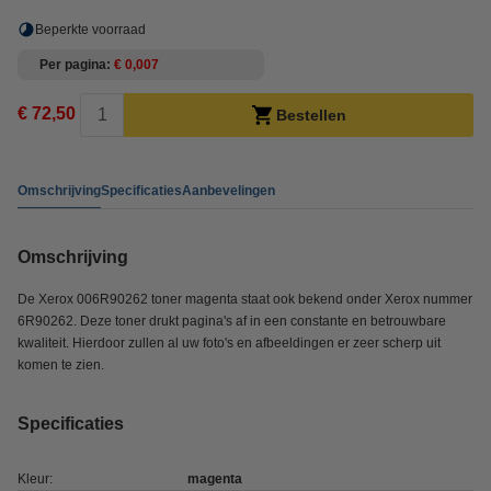
Beperkte voorraad
Per pagina
€ 0,007
€ 72,50
Bestellen
Omschrijving
Specificaties
Aanbevelingen
Omschrijving
De
Xerox 006R90262 toner magenta staat ook bekend onder Xerox nummer
6R90262. Deze toner drukt pagina's af in een constante en betrouwbare
kwaliteit. Hierdoor zullen al uw foto's en afbeeldingen er zeer scherp uit
komen te zien.
Specificaties
Kleur:
magenta