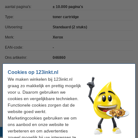
aantal pagina's:
± 10.000 pagina's
Type:
toner cartridge
Uitvoering:
Standaard (2 stuks)
Merk:
Xerox
EAN-code:
-
Ons artikelnr:
046860
Nummer:
006R90262
Cookies op 123inkt.nl
We maken winkelen bij 123inkt.nl
graag zo makkelijk en prettig mogelijk
Tip: papier meebestellen
voor u. Daarom gebruiken we
123inkt kopieerpapier 1 doos van 2.500 vel A4 -
cookies en vergelijkbare technieken.
80 grams FSC® Mix Credit
Functionele cookies zorgen dat de
€ 33,50
website goed werkt.
Marketingcookies gebruiken we om
ons aanbod en onze website te
verbeteren en om advertenties
Populaire producten
zoveel mogelijk bij uw interesses te