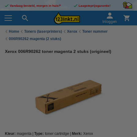
Vandaag besteld, morgen in huis!*
Laagsteprijsgarantie!
Inloggen
Home
Toners (laserprinters)
Xerox
Toner nummer
006R90262 magenta (2 stuks)
Xerox 006R90262 toner magenta 2 stuks (origineel)
Kleur:
magenta
Type:
toner cartridge
Merk:
Xerox