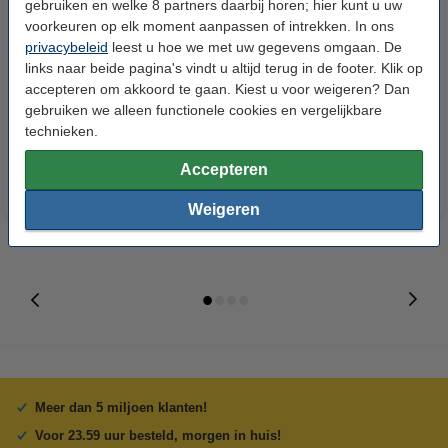
gebruiken en welke 8 partners daarbij horen; hier kunt u uw
voorkeuren op elk moment aanpassen of intrekken. In ons
privacybeleid
leest u hoe we met uw gegevens omgaan. De
links naar beide pagina's vindt u altijd terug in de footer. Klik op
accepteren om akkoord te gaan. Kiest u voor weigeren? Dan
Xerox 006R01375 toner zwart
Xerox 006R01377 toner
gebruiken we alleen functionele cookies en vergelijkbare
(origineel)
magenta (origineel)
technieken.
Accepteren
Weigeren
Meer dan 5 miljoen klanten!
Voor 23.59 uur besteld, morgen in huis!