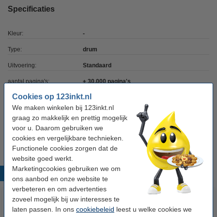
Specificaties
Kleur:
-
Type:
drum
Uitvoering:
Standaard
aantal pagina's:
± 30.000 pagina's
Cookies op 123inkt.nl
Merk:
Xerox
We maken winkelen bij 123inkt.nl
EAN-code:
-
graag zo makkelijk en prettig mogelijk
voor u. Daarom gebruiken we
Ons artikelnr:
047734
cookies en vergelijkbare technieken.
Functionele cookies zorgen dat de
website goed werkt.
Marketingcookies gebruiken we om
Populaire producten
ons aanbod en onze website te
verbeteren en om advertenties
zoveel mogelijk bij uw interesses te
laten passen. In ons
cookiebeleid
leest u welke cookies we