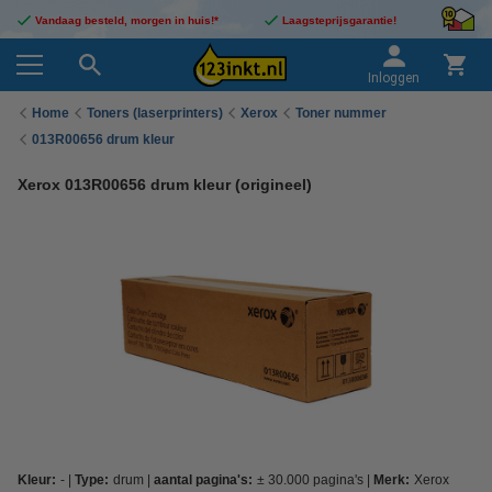
Vandaag besteld, morgen in huis!*
Laagsteprijsgarantie!
Inloggen
Home
Toners (laserprinters)
Xerox
Toner nummer
013R00656 drum kleur
Xerox 013R00656 drum kleur (origineel)
Kleur:
-
Type:
drum
aantal pagina's:
± 30.000 pagina's
Merk:
Xerox