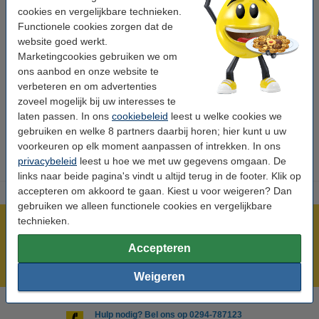
Type:
imaging unit
cookies en vergelijkbare technieken.
Functionele cookies zorgen dat de
Uitvoering:
Standaard
website goed werkt.
aantal pagina's:
± 150.000 pagina's
Marketingcookies gebruiken we om
ons aanbod en onze website te
Merk:
Xerox
verbeteren en om advertenties
EAN-code:
095205038569
zoveel mogelijk bij uw interesses te
laten passen. In ons
cookiebeleid
leest u welke cookies we
Ons artikelnr:
041146
gebruiken en welke 8 partners daarbij horen; hier kunt u uw
voorkeuren op elk moment aanpassen of intrekken. In ons
privacybeleid
leest u hoe we met uw gegevens omgaan. De
links naar beide pagina's vindt u altijd terug in de footer. Klik op
accepteren om akkoord te gaan. Kiest u voor weigeren? Dan
gebruiken we alleen functionele cookies en vergelijkbare
technieken.
Meer dan 5 miljoen klanten!
Voor 23.59 uur besteld, morgen in huis!
Accepteren
Laagsteprijsgarantie!
Weigeren
Hulp nodig? Bel ons op 0294-787123