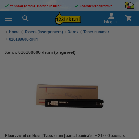
Vandaag besteld, morgen in huis!*
Laagsteprijsgarantie!
Inloggen
Home
Toners (laserprinters)
Xerox
Toner nummer
016188600 drum
Xerox 016188600 drum (origineel)
Kleur:
zwart en kleur
Type:
drum
aantal pagina's:
± 24.000 pagina's