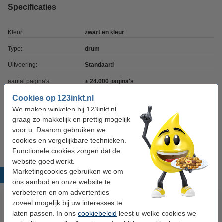
Specificaties
Kleur:
zwart en kleur
Type:
drum
Uitvoering:
Standaard
aantal pagina's:
± 24.000 pagina's
Cookies op 123inkt.nl
Merk:
Xerox
We maken winkelen bij 123inkt.nl
EAN-code:
042215483155
graag zo makkelijk en prettig mogelijk
voor u. Daarom gebruiken we
Ons artikelnr:
046602
cookies en vergelijkbare technieken.
Functionele cookies zorgen dat de
website goed werkt.
Marketingcookies gebruiken we om
Populaire producten
ons aanbod en onze website te
verbeteren en om advertenties
zoveel mogelijk bij uw interesses te
laten passen. In ons
cookiebeleid
leest u welke cookies we