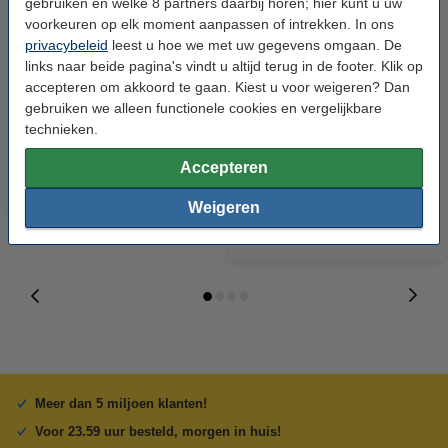
gebruiken en welke 8 partners daarbij horen; hier kunt u uw
voorkeuren op elk moment aanpassen of intrekken. In ons
privacybeleid
leest u hoe we met uw gegevens omgaan. De
links naar beide pagina's vindt u altijd terug in de footer. Klik op
accepteren om akkoord te gaan. Kiest u voor weigeren? Dan
Xerox 016189100 container
Xerox 016194500 toner
gebruiken we alleen functionele cookies en vergelijkbare
voor afvaltoner (origineel)
magenta hoge capaciteit
technieken.
(origineel)
€ 164,50
Accepteren
Incl. 21% btw
Weigeren
Meer dan 5 miljoen klanten!
Voor 23.59 uur besteld, morgen in huis!