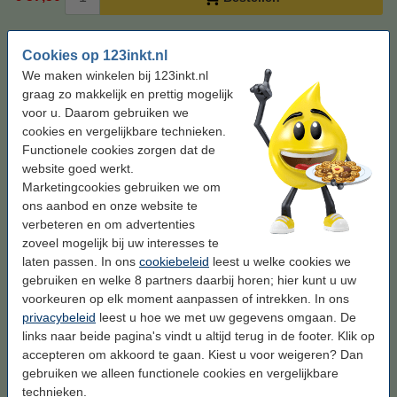
Cyaan meebestellen
Cookies op 123inkt.nl
Xerox 106R01150 toner cyaan (123inkt
We maken winkelen bij 123inkt.nl
huismerk)
graag zo makkelijk en prettig mogelijk
€ 102,50
voor u. Daarom gebruiken we
cookies en vergelijkbare technieken.
Magenta meebestellen
Functionele cookies zorgen dat de
website goed werkt.
Xerox 106R01151 toner magenta (123inkt
huismerk)
Marketingcookies gebruiken we om
€ 102,50
ons aanbod en onze website te
verbeteren en om advertenties
Geel meebestellen
zoveel mogelijk bij uw interesses te
laten passen. In ons
cookiebeleid
leest u welke cookies we
Xerox 106R01152 toner geel (123inkt
gebruiken en welke 8 partners daarbij horen; hier kunt u uw
huismerk)
€ 102,50
voorkeuren op elk moment aanpassen of intrekken. In ons
privacybeleid
leest u hoe we met uw gegevens omgaan. De
links naar beide pagina's vindt u altijd terug in de footer. Klik op
Tip: papier meebestellen
accepteren om akkoord te gaan. Kiest u voor weigeren? Dan
123inkt kopieerpapier 1 doos van 2.500 vel A4 -
gebruiken we alleen functionele cookies en vergelijkbare
80 grams FSC® Mix Credit
technieken.
€ 33,50