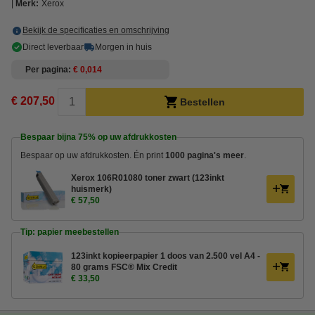
Merk:
Xerox
Bekijk de specificaties en omschrijving
Direct leverbaar
Morgen in huis
Per pagina
€ 0,014
€ 207,50
Bestellen
Bespaar bijna
75%
op uw afdrukkosten
Bespaar op uw afdrukkosten. Én print
1000 pagina's meer
.
Xerox 106R01080 toner zwart (123inkt
huismerk)
€ 57,50
Tip: papier meebestellen
123inkt kopieerpapier 1 doos van 2.500 vel A4 -
80 grams FSC® Mix Credit
€ 33,50