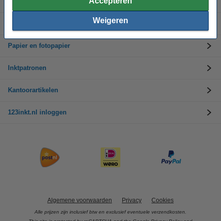
Accepteren
Bedrijfsinformatie
Weigeren
Toegankelijkheidsverklaring
Papier en fotopapier
Inktpatronen
Kantoorartikelen
123inkt.nl inloggen
Algemene voorwaarden
Privacy
Cookies
Alle prijzen zijn inclusief btw en exclusief eventuele verzendkosten.