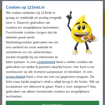
Cookies op 123inkt.nl
We maken winkelen bij 123inkt.nl
Meer dan 5 miljoen klanten!
graag zo makkelijk en prettig mogelijk
voor u. Daarom gebruiken we
Voor 23.59 uur besteld, morgen in huis!
cookies en vergelijkbare technieken.
Laagsteprijsgarantie!
Functionele cookies zorgen dat de
website goed werkt.
Marketingcookies gebruiken we om
Hulp nodig? Bel ons op 0294-787123
ons aanbod en onze website te
Op werkdagen van 8.00 tot 17.00 uur
verbeteren en om advertenties
zoveel mogelijk bij uw interesses te
laten passen. In ons
cookiebeleid
leest u welke cookies we
Inkt cartridges
gebruiken en welke 8 partners daarbij horen; hier kunt u uw
voorkeuren op elk moment aanpassen of intrekken. In ons
Toner cartridges
privacybeleid
leest u hoe we met uw gegevens omgaan. De
links naar beide pagina's vindt u altijd terug in de footer. Klik op
Klantenservice
accepteren om akkoord te gaan. Kiest u voor weigeren? Dan
gebruiken we alleen functionele cookies en vergelijkbare
Ruilen en retourneren
technieken.