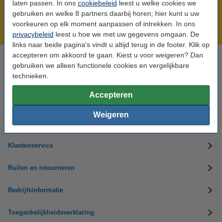
Meer dan 5 miljoen klanten!
laten passen. In ons
cookiebeleid
leest u welke cookies we
gebruiken en welke 8 partners daarbij horen; hier kunt u uw
Voor 23.59 uur besteld, morgen in huis!
voorkeuren op elk moment aanpassen of intrekken. In ons
Laagsteprijsgarantie!
privacybeleid
leest u hoe we met uw gegevens omgaan. De
links naar beide pagina's vindt u altijd terug in de footer. Klik op
accepteren om akkoord te gaan. Kiest u voor weigeren? Dan
Hulp nodig? Bel ons op 0294-787123
gebruiken we alleen functionele cookies en vergelijkbare
Op werkdagen van 8.00 tot 17.00 uur
technieken.
Accepteren
Inkt cartridges
Weigeren
Toner cartridges
Klantenservice
Ruilen en retourneren
Bedrijfsinformatie
Toegankelijkheidsverklaring