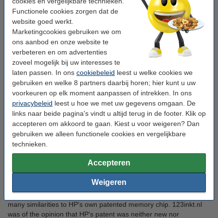
HP loses its appeal to the
cookies en vergelijkbare technieken.
Functionele cookies zorgen dat de
Dutch Supreme Court in
website goed werkt.
Marketingcookies gebruiken we om
ons aanbod en onze website te
case against 123inkt.nl
verbeteren en om advertenties
zoveel mogelijk bij uw interesses te
Nederhorst den Berg, 23-04-2019 - HP loses its appeal to the
laten passen. In ons
cookiebeleid
leest u welke cookies we
Dutch Supreme Court in a case against Dutch webshop
gebruiken en welke 8 partners daarbij horen; hier kunt u uw
123inkt.nl. The American technology company claimed that
voorkeuren op elk moment aanpassen of intrekken. In ons
the memory chip on 123inkt's private-label cartridges
privacybeleid
leest u hoe we met uw gegevens omgaan. De
infringed a HP patent. Following previous victories by
links naar beide pagina's vindt u altijd terug in de footer. Klik op
123inkt.nl at the District Court of The Hague and the Court
accepteren om akkoord te gaan. Kiest u voor weigeren? Dan
of Appeals of The Hague, the Dutch Supreme Court has now
gebruiken we alleen functionele cookies en vergelijkbare
also ruled in favour of 123inkt.nl. This judgement finally
technieken.
resolves a patent dispute case that has dragged on for
several years.
Accepteren
On 2 December 2014, 123inkt.nl was sued by HP. During the
Weigeren
proceedings, HP claimed that the chips on 123inkt's private-label
cartridges infringed a HP patent. Allegedly, these chips had too
many similarities to HP's own patented memory chip. 123inkt.nl
was of the opinion that HP's patent was neither new nor