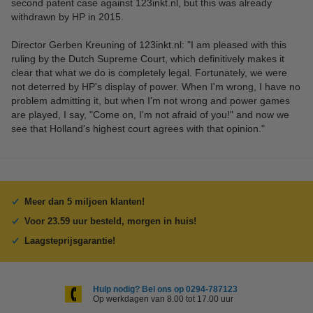
second patent case against 123inkt.nl, but this was already
withdrawn by HP in 2015.
Director Gerben Kreuning of 123inkt.nl: "I am pleased with this
ruling by the Dutch Supreme Court, which definitively makes it
clear that what we do is completely legal. Fortunately, we were
not deterred by HP's display of power. When I'm wrong, I have no
problem admitting it, but when I'm not wrong and power games
are played, I say, "Come on, I'm not afraid of you!" and now we
see that Holland's highest court agrees with that opinion."
Meer dan 5 miljoen klanten!
Voor 23.59 uur besteld, morgen in huis!
Laagsteprijsgarantie!
Hulp nodig? Bel ons op 0294-787123
Op werkdagen van 8.00 tot 17.00 uur