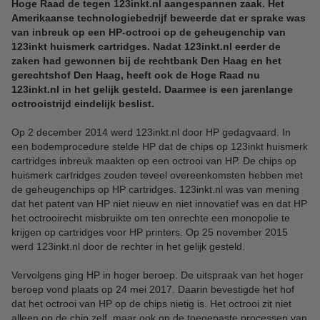
Hoge Raad de tegen 123inkt.nl aangespannen zaak. Het
Amerikaanse technologiebedrijf beweerde dat er sprake was
van inbreuk op een HP-octrooi op de geheugenchip van
123inkt huismerk cartridges. Nadat 123inkt.nl eerder de
zaken had gewonnen bij de rechtbank Den Haag en het
gerechtshof Den Haag, heeft ook de Hoge Raad nu
123inkt.nl in het gelijk gesteld. Daarmee is een jarenlange
octrooistrijd eindelijk beslist.
Op 2 december 2014 werd 123inkt.nl door HP gedagvaard. In
een bodemprocedure stelde HP dat de chips op 123inkt huismerk
cartridges inbreuk maakten op een octrooi van HP. De chips op
huismerk cartridges zouden teveel overeenkomsten hebben met
de geheugenchips op HP cartridges. 123inkt.nl was van mening
dat het patent van HP niet nieuw en niet innovatief was en dat HP
het octrooirecht misbruikte om ten onrechte een monopolie te
krijgen op cartridges voor HP printers. Op 25 november 2015
werd 123inkt.nl door de rechter in het gelijk gesteld.
Vervolgens ging HP in hoger beroep. De uitspraak van het hoger
beroep vond plaats op 24 mei 2017. Daarin bevestigde het hof
dat het octrooi van HP op de chips nietig is. Het octrooi zit niet
alleen op de chip zelf, maar ook op de toegepaste processen van