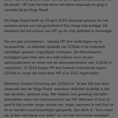
de printer. HP was het niet eens met deze uitspraak en ging in
cassatie bij de Hoge Raad.
De Hoge Raad heeft op 19 april 2019 uitspraak gedaan en het
eerdere arrest van het gerechtshof Den Haag bekrachtigd. Dit
betekent dat het octrooi van HP op de chip definitief is vernietigd.
Na vier jaar procederen - waarbij HP drie nederlagen op rij
incasseerde - is definitief duidelijk dat 123inkt.nl de huismerk
cartridges gewoon mag blijven verkopen. De Amerikaanse
techgigant gaf meer dan een half miljoen euro uit aan
advocaatkosten en moet ook de advocatenkosten van 123inkt.nl
vergoeden. In 2014 begon HP een tweede octrooizaak tegen
123inkt.nl, maar die werd door HP al in 2015 ingetrokken.
Directeur Gerben Kreuning van 123inkt.nl: "Ik ben blij met deze
uitspraak van de Hoge Raad, waardoor definitief duidelijk is dat
wat wij doen, gewoon mag. We hebben ons gelukkig niet laten
afschrikken door het machtsvertoon van HP. Wanneer ik fout zit,
geef ik dat zonder enige moeite toe, maar, wanneer ik niet fout zit
en er worden machtsspelletjes gespeeld, dan denk ik: "kom maar
op, ik ben niet bang voor jullie!" en zie hier het mooie resultaat".