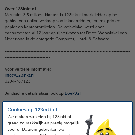
Over 123inkt.nl
Met ruim 2,5 miljoen klanten is 123inkt.nl marktleider op het
gebied van online verkoop van inktcartridges, toners, printers,
papier en kantoorartikelen. De webwinkel werd door
consumenten al 12 jaar op rij verkozen tot Beste Webwinkel van
Nederland in de categorie Computer, Hard- & Software.
-----------------------------------------------------------------------------------
------------------------------
Voor verdere informatie:
info@123inkt.nl
0294-787123
Juridische details staan ook op
Boek9.nl
Dit persbericht is gepubliceerd op 23 april 2019.
Cookies op 123inkt.nl
We maken winkelen bij 123inkt.nl
graag zo makkelijk en prettig mogelijk
voor u. Daarom gebruiken we