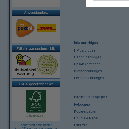
Verzendopties:
Inkt cartridges
Wij zijn aangesloten bij:
HP cartridges
Canon cartridges
Epson cartridges
Brother cartridges
Lexmark cartridges
FSC® gecertificeerd:
Papier en fotopapier
Fotopapier
Kopieerpapier
Double A Paper
Beoordeling door klanten:
Etiketten
9.0
/
10
-
6.610
beoordelingen