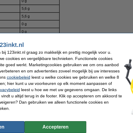
0 g
5,6 g
5,6 g
0 g
0 g
10 mg
23inkt.nl
ij 123inkt.nl graag zo makkelijk en prettig mogelijk voor u.
e cookies en vergelijkbare technieken. Functionele cookies
ite goed werkt. Marketingcookies gebruiken we om ons aanbod
verbeteren en om advertenties zoveel mogelijk bij uw interesses
 ons
cookiebeleid
leest u welke cookies we gebruiken en welke 8
ren; hier kunt u uw voorkeuren op elk moment aanpassen of
ivacybeleid
leest u hoe we met uw gegevens omgaan. De links
vindt u altijd terug in de footer. Klik op accepteren om akkoord te
weigeren? Dan gebruiken we alleen functionele cookies en
ieken.
en
Accepteren