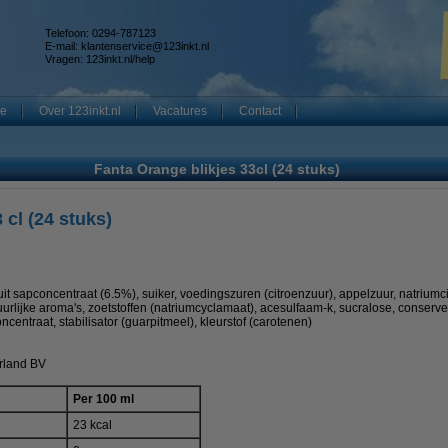
Telefoon: 0294-787123
E-mail:
klantenservice@123inkt.nl
Vragen:
123inkt.nl/help
te
Over 123inkt.nl
Vacatures
Contact
Fanta Orange blikjes 33cl (24 stuks)
 cl (24 stuks)
t sapconcentraat (6.5%), suiker, voedingszuren (citroenzuur), appelzuur, natriumcit
rlijke aroma's, zoetstoffen (natriumcyclamaat), acesulfaam-k, sucralose, conserve
ncentraat, stabilisator (guarpitmeel), kleurstof (carotenen)
rland BV
Per 100 ml
23 kcal