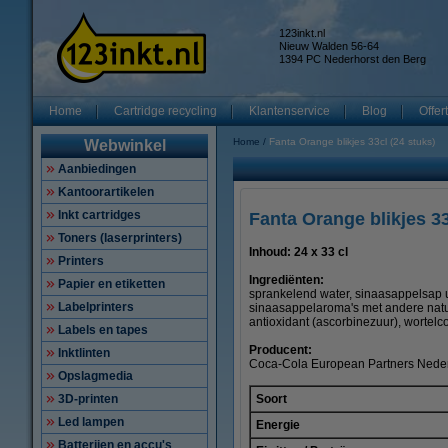
123inkt.nl
Nieuw Walden 56-64
1394 PC Nederhorst den Berg
Home
Cartridge recycling
Klantenservice
Blog
Offer
Home
Fanta Orange blikjes 33cl (24 stuks)
Webwinkel
Aanbiedingen
Kantoorartikelen
Inkt cartridges
Fanta Orange blikjes 33
Toners (laserprinters)
Inhoud: 24 x 33 cl
Printers
Ingrediënten:
Papier en etiketten
sprankelend water, sinaasappelsap ui
Labelprinters
sinaasappelaroma's met andere natuu
antioxidant (ascorbinezuur), wortelco
Labels en tapes
Producent:
Inktlinten
Coca-Cola European Partners Nede
Opslagmedia
Soort
3D-printen
Led lampen
Energie
Batterijen en accu's