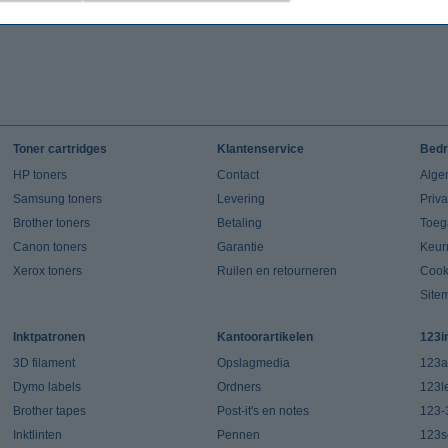
Toner cartridges
Klantenservice
Bedr
HP toners
Contact
Alge
Samsung toners
Levering
Priv
Brother toners
Betaling
Toeg
Canon toners
Garantie
Keur
Xerox toners
Ruilen en retourneren
Cook
Site
Inktpatronen
Kantoorartikelen
123i
3D filament
Opslagmedia
123a
Dymo labels
Ordners
123l
Brother tapes
Post-it's en notes
123-
Inktlinten
Pennen
123s