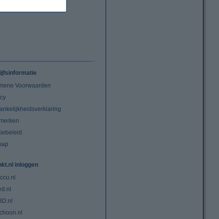
ijfsinformatie
mene Voorwaarden
acy
ankelijkheidsverklaring
merken
iebeleid
map
nkt.nl inloggen
ccu.nl
ed.nl
3D.nl
choon.nl