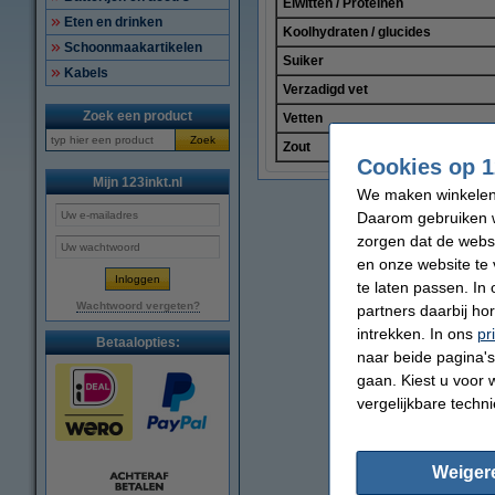
Eiwitten / Proteïnen
Eten en drinken
Koolhydraten / glucides
Schoonmaakartikelen
Suiker
Kabels
Verzadigd vet
Zoek een product
Vetten
Zoek
Zout
Cookies op 1
Mijn 123inkt.nl
We maken winkelen b
Daarom gebruiken w
zorgen dat de webs
en onze website te 
te laten passen. In
Wachtwoord vergeten?
partners daarbij ho
intrekken. In ons
pr
Betaalopties:
naar beide pagina's 
gaan. Kiest u voor 
vergelijkbare techn
Weiger