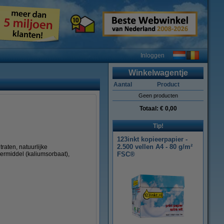
Inloggen
Winkelwagentje
Aantal
Product
Geen producten
Totaal:
€ 0,00
Tip!
123inkt kopieerpapier -
2.500 vellen A4 - 80 g/m²
raten, natuurlijke
ermiddel (kaliumsorbaat),
FSC®