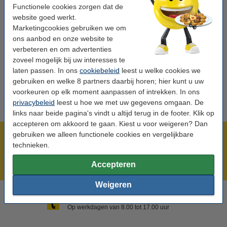
Functionele cookies zorgen dat de
website goed werkt.
Marketingcookies gebruiken we om
ons aanbod en onze website te
verbeteren en om advertenties
zoveel mogelijk bij uw interesses te
laten passen. In ons
cookiebeleid
leest u welke cookies we
gebruiken en welke 8 partners daarbij horen; hier kunt u uw
voorkeuren op elk moment aanpassen of intrekken. In ons
privacybeleid
leest u hoe we met uw gegevens omgaan. De
links naar beide pagina's vindt u altijd terug in de footer. Klik op
accepteren om akkoord te gaan. Kiest u voor weigeren? Dan
gebruiken we alleen functionele cookies en vergelijkbare
Meer dan 5 miljoen klanten!
technieken.
Voor 23.59 uur besteld, morgen in huis!
Accepteren
Laagsteprijsgarantie!
Weigeren
Hulp nodig? Bel ons op 0294-787123
Op werkdagen van 8.00 tot 17.00 uur