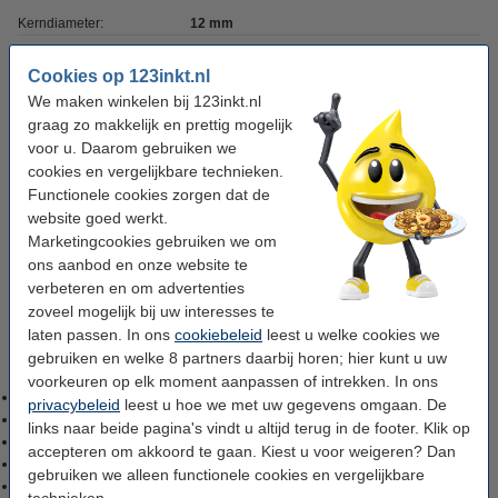
Kerndiameter:
12 mm
Rollengte:
65
Cookies op 123inkt.nl
Grammage:
55 grams
We maken winkelen bij 123inkt.nl
graag zo makkelijk en prettig mogelijk
voor u. Daarom gebruiken we
Tip: meebestellen
cookies en vergelijkbare technieken.
Functionele cookies zorgen dat de
Maul bonnenprikker zwart
website goed werkt.
€ 6,50
Marketingcookies gebruiken we om
ons aanbod en onze website te
verbeteren en om advertenties
Safescan valsgeldpen 30
€ 3,50
zoveel mogelijk bij uw interesses te
laten passen. In ons
cookiebeleid
leest u welke cookies we
gebruiken en welke 8 partners daarbij horen; hier kunt u uw
Deze 123inkt kassarollen passen in de volgende bonprinters:
voorkeuren op elk moment aanpassen of intrekken. In ons
Data Techno
560 RT, 400 RT, 560
privacybeleid
leest u hoe we met uw gegevens omgaan. De
Mueller HWS
MH 640
links naar beide pagina's vindt u altijd terug in de footer. Klik op
NCR
2193, 9995-5201 Thermo, T 9995
accepteren om akkoord te gaan. Kiest u voor weigeren? Dan
Citizen
CBM-253
gebruiken we alleen functionele cookies en vergelijkbare
Star
TSP200, TSP400
technieken.