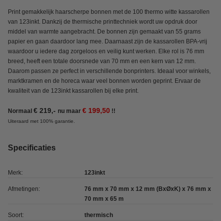
Print gemakkelijk haarscherpe bonnen met de 100 thermo witte kassarollen
van 123inkt. Dankzij de thermische printtechniek wordt uw opdruk door
middel van warmte aangebracht. De bonnen zijn gemaakt van 55 grams
papier en gaan daardoor lang mee. Daarnaast zijn de kassarollen BPA-vrij
waardoor u iedere dag zorgeloos en veilig kunt werken. Elke rol is 76 mm
breed, heeft een totale doorsnede van 70 mm en een kern van 12 mm.
Daarom passen ze perfect in verschillende bonprinters. Ideaal voor winkels,
marktkramen en de horeca waar veel bonnen worden geprint. Ervaar de
kwaliteit van de 123inkt kassarollen bij elke print.
€ 219,-
€ 199,50
Normaal
nu maar
!!
Uiteraard met 100% garantie.
Specificaties
Merk:
123inkt
Afmetingen:
76 mm x 70 mm x 12 mm (BxØxK) x 76 mm x
70 mm x 65 m
Soort:
thermisch