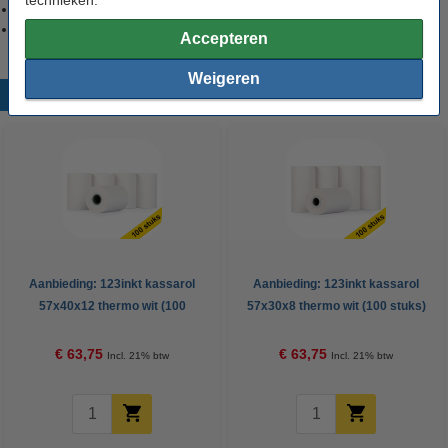
Uniwell
AX-3000
TEC
B-SX5, B372-QP, B452-TS
Accepteren
Weigeren
Populaire producten
Aanbieding: 123inkt kassarol
Aanbieding: 123inkt kassarol
57x40x12 thermo wit (100
57x30x8 thermo wit (100 stuks)
stuks)
€ 63,75
€ 63,75
Incl. 21% btw
Incl. 21% btw