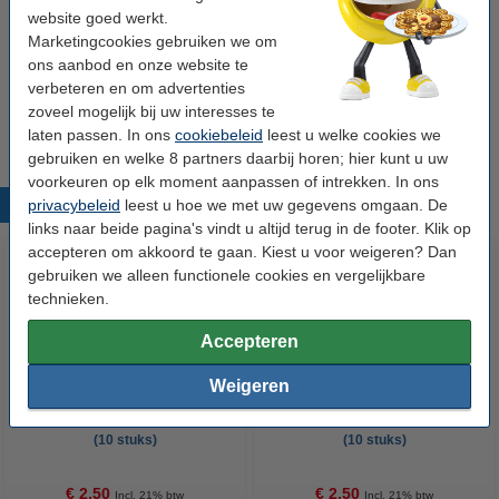
website goed werkt.
Winstpakker!
Marketingcookies gebruiken we om
ons aanbod en onze website te
Aanbieding: 3x 123inkt magneten 15 mm blauw
verbeteren en om advertenties
(10 stuks)
zoveel mogelijk bij uw interesses te
€ 6,95
laten passen. In ons
cookiebeleid
leest u welke cookies we
gebruiken en welke 8 partners daarbij horen; hier kunt u uw
voorkeuren op elk moment aanpassen of intrekken. In ons
privacybeleid
leest u hoe we met uw gegevens omgaan. De
Populaire producten
links naar beide pagina's vindt u altijd terug in de footer. Klik op
accepteren om akkoord te gaan. Kiest u voor weigeren? Dan
gebruiken we alleen functionele cookies en vergelijkbare
technieken.
Accepteren
Weigeren
123inkt magneten 15 mm rood
123inkt magneten 15 mm geel
(10 stuks)
(10 stuks)
€ 2,50
€ 2,50
Incl. 21% btw
Incl. 21% btw