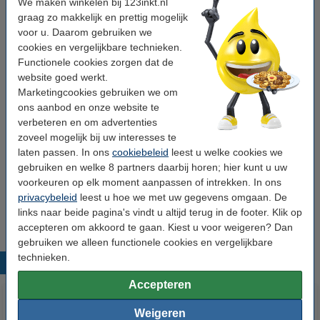
We maken winkelen bij 123inkt.nl
4,5 cm (3 stuks)
graag zo makkelijk en prettig mogelijk
€ 11,50
voor u. Daarom gebruiken we
cookies en vergelijkbare technieken.
Tip: meebestellen
Functionele cookies zorgen dat de
website goed werkt.
123schoon huishoudemmer blauw 5 liter
Marketingcookies gebruiken we om
€ 3,95
ons aanbod en onze website te
verbeteren en om advertenties
Cif vloeibaar schuurmiddel citrus (500 ml)
zoveel mogelijk bij uw interesses te
€ 2,50
laten passen. In ons
cookiebeleid
leest u welke cookies we
gebruiken en welke 8 partners daarbij horen; hier kunt u uw
voorkeuren op elk moment aanpassen of intrekken. In ons
Vaatdoeken 38 x 38 cm (10 stuks)
privacybeleid
€ 2,95
leest u hoe we met uw gegevens omgaan. De
links naar beide pagina's vindt u altijd terug in de footer. Klik op
accepteren om akkoord te gaan. Kiest u voor weigeren? Dan
gebruiken we alleen functionele cookies en vergelijkbare
technieken.
Populaire producten
Accepteren
Weigeren