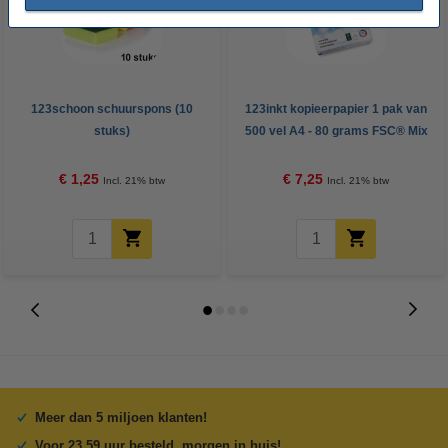
123schoon schuurspons (10
123inkt kopieerpapier 1 pak van
stuks)
500 vel A4 - 80 grams FSC® Mix
Credit
€ 1,25
€ 7,25
Incl. 21% btw
Incl. 21% btw
Meer dan 5 miljoen klanten!
Voor 23.59 uur besteld, morgen in huis!