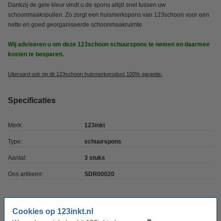
Dankzij de gele kleur vindt u de spons altijd snel tussen uw
schoonmaakspullen. Zo zorgt een huismerkspons van 123schoon voor een
nette en goed georganiseerde schoonmaakruimte.
Wij adviseren u om deze 123schoon schuurspons te nemen en daarmee
kosten te besparen.
Uiteraard ook op dit 123schoon huismerkproduct 100% garantie.
Specificaties
Merk:
123inkt
Type:
schuurspons
Aantal:
3 stuks
Ons artikelnr:
SDR00020
Winstpakker!
Cookies op 123inkt.nl
Aanbieding: 10x Schuurspons met grip 9 x 7 x