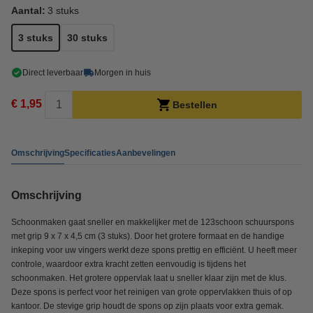
Aantal:
3 stuks
3 stuks
30 stuks
Direct leverbaar
Morgen in huis
€ 1,95
Bestellen
Omschrijving
Specificaties
Aanbevelingen
Omschrijving
Schoonmaken gaat sneller en makkelijker met de 123schoon schuurspons
met grip 9 x 7 x 4,5 cm (3 stuks). Door het grotere formaat en de handige
inkeping voor uw vingers werkt deze spons prettig en efficiënt. U heeft meer
controle, waardoor extra kracht zetten eenvoudig is tijdens het
schoonmaken. Het grotere oppervlak laat u sneller klaar zijn met de klus.
Deze spons is perfect voor het reinigen van grote oppervlakken thuis of op
kantoor. De stevige grip houdt de spons op zijn plaats voor extra gemak.