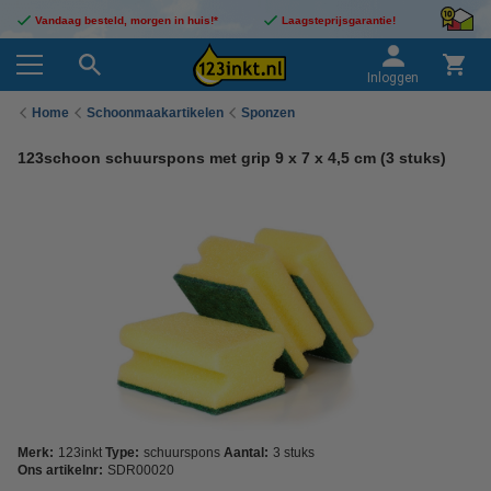
Vandaag besteld, morgen in huis!*
Laagsteprijsgarantie!
Inloggen
Home
Schoonmaakartikelen
Sponzen
123schoon schuurspons met grip 9 x 7 x 4,5 cm (3 stuks)
Merk:
123inkt
Type:
schuurspons
Aantal:
3 stuks
Ons artikelnr:
SDR00020