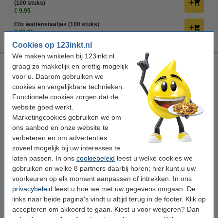
(100 stuks)
€ 9,95
Elix wattenstaafjes (100 stuks)
€ 22,95
Cookies op 123inkt.nl
We maken winkelen bij 123inkt.nl
ElixClean reinigingsdoekjes voor hoortoestellen (100 stuks)
graag zo makkelijk en prettig mogelijk
voor u. Daarom gebruiken we
Elix
hoortoestel doekjes
universeel
100 stuks
cookies en vergelijkbare technieken.
Functionele cookies zorgen dat de
Bekijk de specificaties en omschrijving
website goed werkt.
Direct leverbaar
Marketingcookies gebruiken we om
Morgen in huis
ons aanbod en onze website te
verbeteren en om advertenties
€ 11,95
Bestellen
zoveel mogelijk bij uw interesses te
laten passen. In ons
cookiebeleid
leest u welke cookies we
Tip: meebestellen
gebruiken en welke 8 partners daarbij horen; hier kunt u uw
Elix rollenreiniger (150 ml)
voorkeuren op elk moment aanpassen of intrekken. In ons
€ 5,95
privacybeleid
leest u hoe we met uw gegevens omgaan. De
links naar beide pagina's vindt u altijd terug in de footer. Klik op
ElixClean navulzak reinigingsdoekjes voor hoortoestellen
(100 stuks)
accepteren om akkoord te gaan. Kiest u voor weigeren? Dan
€ 9,95