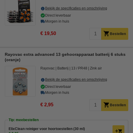
Bekijk de specificaties en omschrijving
Direct leverbaar
Morgen in huis
€ 19,50
Bestellen
Rayovac extra advanced 13 gehoorapparaat batterij 6 stuks
(oranje)
Rayovac
Batterij
13 / PR48
Zink air
Bekijk de specificaties en omschrijving
Direct leverbaar
Morgen in huis
€ 2,95
Bestellen
Tip: meebestellen
ElixClean reiniger voor hoortoestellen (30 ml)