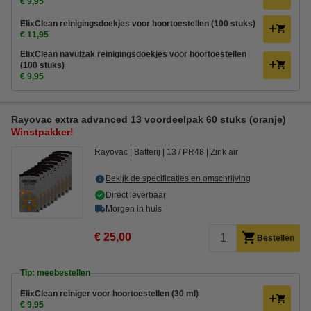
€ 9,95
ElixClean reinigingsdoekjes voor hoortoestellen (100 stuks)
€ 11,95
ElixClean navulzak reinigingsdoekjes voor hoortoestellen
(100 stuks)
€ 9,95
Rayovac extra advanced 13 voordeelpak 60 stuks (oranje)
Winstpakker!
Rayovac
Batterij
13 / PR48
Zink air
Bekijk de specificaties en omschrijving
Direct leverbaar
Morgen in huis
€ 25,00
Bestellen
Tip: meebestellen
ElixClean reiniger voor hoortoestellen (30 ml)
€ 9,95