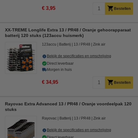
€ 3,95
Bestellen
XX-TREME Longlife Extra 13 / PR48 / Oranje gehoorapparaat
batterij 120 stuks (123accu huismerk)
123accu
Batterij
13 / PR48
Zink air
Bekijk de specificaties en omschrijving
Direct leverbaar
Morgen in huis
€ 34,95
Bestellen
Rayovac Extra Advanced 13 / PR48 / Oranje voordeelpak 120
stuks
Rayovac
Batterij
13 / PR48
Zink air
Bekijk de specificaties en omschrijving
Direct leverbaar