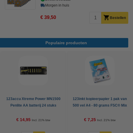
Morgen in huis
€ 39,50
Bestellen
Populaire producten
123accu Xtreme Power MN1500
123inkt kopieerpapier 1 pak van
Penlite AA batterij 24 stuks
500 vel A4 - 80 grams FSC® Mix
Credit
€ 14,95
€ 7,25
Incl. 21% btw
Incl. 21% btw