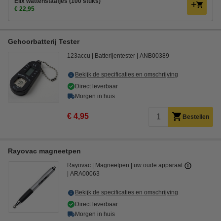
Elix wattenstaafjes (100 stuks)
€ 22,95
Gehoorbatterij Tester
123accu
Batterijentester
ANB00389
Bekijk de specificaties en omschrijving
Direct leverbaar
Morgen in huis
€ 4,95
Bestellen
Rayovac magneetpen
Rayovac
Magneetpen
uw oude apparaat
ARA00063
Bekijk de specificaties en omschrijving
Direct leverbaar
Morgen in huis