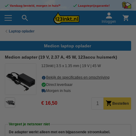
Vandaag besteld, morgen in huis!*
Laagsteprijsgarantie!
Inloggen
Laptop oplader
Medion laptop oplader
Medion adapter (19 V, 2.37 A, 45 W, 123accu huismerk)
123inkt
3.5 x 1.35 mm
19 V
45 W
Bekijk de specificaties en omschrijving
Direct leverbaar
Morgen in huis
€ 16,50
Bestellen
Vergeet je netsnoer niet
De adapter werkt alleen met een bijpassende stroomkabel.