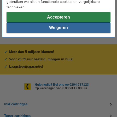
gebruiken we alleen functionele cookies en vergelijkbare
technieken.
Accepteren
Weigeren
Meer dan 5 miljoen klanten!
Voor 23.59 uur besteld, morgen in huis!
Laagsteprijsgarantie!
Hulp nodig? Bel ons op 0294-787123
Op werkdagen van 8.00 tot 17.00 uur
Inkt cartridges
Toner cartridges