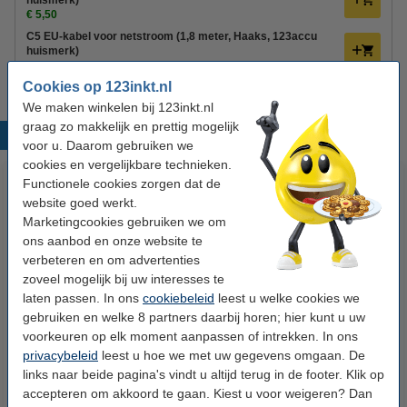
huismerk)
€ 5,50
C5 EU-kabel voor netstroom (1,8 meter, Haaks, 123accu
huismerk)
€ 4,95
Cookies op 123inkt.nl
We maken winkelen bij 123inkt.nl
graag zo makkelijk en prettig mogelijk
Populaire producten
voor u. Daarom gebruiken we
cookies en vergelijkbare technieken.
Functionele cookies zorgen dat de
website goed werkt.
Marketingcookies gebruiken we om
ons aanbod en onze website te
verbeteren en om advertenties
zoveel mogelijk bij uw interesses te
laten passen. In ons
cookiebeleid
leest u welke cookies we
123accu Xtreme Power MN1500
123inkt kopieerpapier 1 pak van
gebruiken en welke 8 partners daarbij horen; hier kunt u uw
Penlite AA batterij 24 stuks
500 vel A4 - 80 grams FSC® Mix
voorkeuren op elk moment aanpassen of intrekken. In ons
Credit
privacybeleid
leest u hoe we met uw gegevens omgaan. De
€ 14,95
€ 7,25
links naar beide pagina's vindt u altijd terug in de footer. Klik op
Incl. 21% btw
Incl. 21% btw
accepteren om akkoord te gaan. Kiest u voor weigeren? Dan