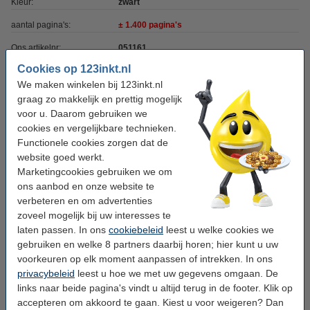
Kleur:
zwart
aantal pagina's:
± 1.400 pagina's
Ons artikelnr:
051161
Cookies op 123inkt.nl
Nummer:
TN-2410
We maken winkelen bij 123inkt.nl
graag zo makkelijk en prettig mogelijk
Tip: profiteer van het gemak
voor u. Daarom gebruiken we
cookies en vergelijkbare technieken.
123inkt huismerk vervangt Brother TN-2410
Functionele cookies zorgen dat de
toner zwart dubbelpak
€ 57,50
website goed werkt.
Marketingcookies gebruiken we om
ons aanbod en onze website te
Tip: papier meebestellen
verbeteren en om advertenties
123inkt kopieerpapier 1 doos van 2.500 vel A4 -
zoveel mogelijk bij uw interesses te
80 grams FSC® Mix Credit
laten passen. In ons
cookiebeleid
leest u welke cookies we
€ 33,50
gebruiken en welke 8 partners daarbij horen; hier kunt u uw
voorkeuren op elk moment aanpassen of intrekken. In ons
Drum meebestellen
privacybeleid
leest u hoe we met uw gegevens omgaan. De
links naar beide pagina's vindt u altijd terug in de footer. Klik op
123inkt huismerk vervangt Brother DR-2400
drum
accepteren om akkoord te gaan. Kiest u voor weigeren? Dan
€ 47,50