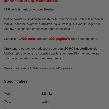
Bespaar ruim
40%
op uw afdrukkosten
123inkt huismerk toner voor Brother
Met de zwarte 123inkt huismerk TN-2410 toner voor uw Brother laserprinter
maakt u scherpe zwart-wit afdrukken. Zowel zakelijk als voor thuisgebruik
zien uw documenten er netjes en representatief uit.
1.400
200 pagina's meer
Capaciteit
afdrukken
(dus
dan origineel)
Onze toners worden geproduceerd door een
ISO9001-gecertificeerde
fabrikant (dus volgens de hoogste kwaliteitsnormen). Klik
hier
voor extra
informatie over de kwaliteit van onze toners.
Uiteraard ook op deze 123inkt huismerk toner 100% garantie.
Specificaties
Merk:
123inkt
Type:
toner