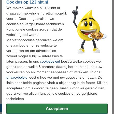
Kleur:
zwart (1x) en kleur (3x)
Cookies op 123inkt.nl
We maken winkelen bij 123inkt.nl
aantal pagina's:
± 10.900 pagina's
graag zo makkelijk en prettig mogelijk
Ons artikelnr:
voor u. Daarom gebruiken we
130245
cookies en vergelijkbare technieken.
Nummer:
TN-248XL
Functionele cookies zorgen dat de
website goed werkt.
Marketingcookies gebruiken we om
Zwart meebestellen
ons aanbod en onze website te
123inkt huismerk vervangt Brother TN-248XL
verbeteren en om advertenties
BK toner zwart hoge capaciteit
zoveel mogelijk bij uw interesses te
€ 49,50
laten passen. In ons
cookiebeleid
leest u welke cookies we
gebruiken en welke 8 partners daarbij horen; hier kunt u uw
Tip: papier meebestellen
voorkeuren op elk moment aanpassen of intrekken. In ons
privacybeleid
leest u hoe we met uw gegevens omgaan. De
123inkt kopieerpapier 1 doos van 2.500 vel A4 -
80 grams FSC® Mix Credit
links naar beide pagina's vindt u altijd terug in de footer. Klik op
€ 33,50
accepteren om akkoord te gaan. Kiest u voor weigeren? Dan
gebruiken we alleen functionele cookies en vergelijkbare
technieken.
Populaire producten
Accepteren