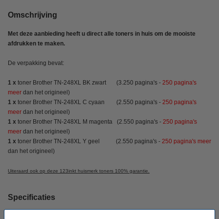
Omschrijving
Met deze aanbieding heeft u direct alle toners in huis om de mooiste
afdrukken te maken.
De verpakking bevat:
1 x
toner Brother TN-248XL BK
zwart (3.250 pagina's -
250 pagina's
meer
dan het origineel)
1 x
toner Brother TN-248XL C cyaan (2.550 pagina's -
250 pagina's
meer
dan het origineel)
1 x
toner Brother TN-248XL M
magenta (2.550 pagina's -
250 pagina's
meer
dan het origineel)
1 x
toner Brother TN-248XL Y
geel (2.550 pagina's -
250 pagina's meer
dan het origineel)
Uiteraard ook op deze 123inkt huismerk toners 100% garantie.
Specificaties