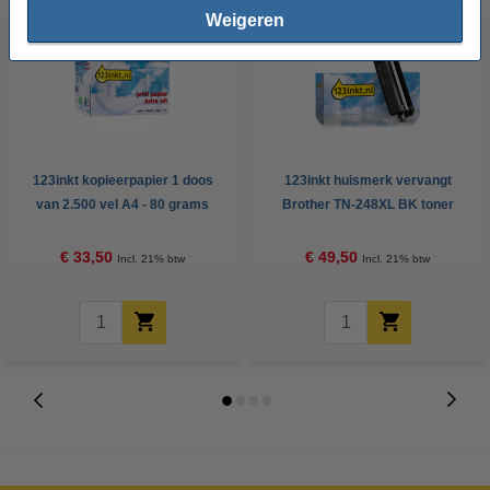
Weigeren
123inkt kopieerpapier 1 doos
123inkt huismerk vervangt
van 2.500 vel A4 - 80 grams
Brother TN-248XL BK toner
FSC® Mix Credit
zwart hoge capaciteit
€ 33,50
€ 49,50
Incl. 21% btw
Incl. 21% btw