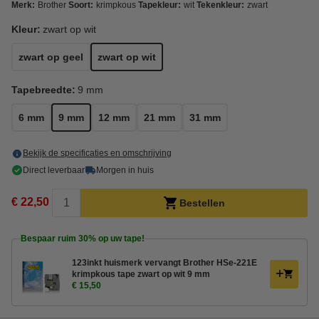
Merk:
Brother
Soort:
krimpkous
Tapekleur:
wit
Tekenkleur:
zwart
Kleur:
zwart op wit
zwart op geel
zwart op wit
Tapebreedte:
9 mm
6 mm
9 mm
12 mm
21 mm
31 mm
Bekijk de specificaties en omschrijving
Direct leverbaar
Morgen in huis
€ 22,50
Bestellen
Bespaar ruim
30%
op uw tape!
123inkt huismerk vervangt Brother HSe-221E
krimpkous tape zwart op wit 9 mm
€ 15,50