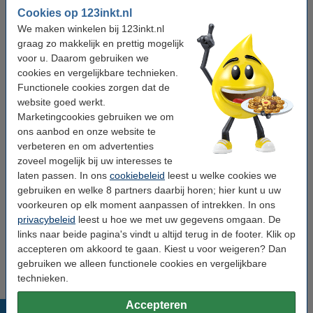
Cookies op 123inkt.nl
zwart op geel
zwart op wit
We maken winkelen bij 123inkt.nl
graag zo makkelijk en prettig mogelijk
Tapebreedte:
9 mm
voor u. Daarom gebruiken we
cookies en vergelijkbare technieken.
6 mm
9 mm
12 mm
18 mm
21 mm
Functionele cookies zorgen dat de
website goed werkt.
Bekijk de specificaties en omschrijving
Marketingcookies gebruiken we om
Bespaar ruim
30%
op uw tape!
ons aanbod en onze website te
Direct leverbaar
Morgen in huis
verbeteren en om advertenties
zoveel mogelijk bij uw interesses te
€ 15,50
Bestellen
laten passen. In ons
cookiebeleid
leest u welke cookies we
gebruiken en welke 8 partners daarbij horen; hier kunt u uw
voorkeuren op elk moment aanpassen of intrekken. In ons
Winstpakker!
privacybeleid
leest u hoe we met uw gegevens omgaan. De
Aanbieding: 5x 123inkt huismerk vervangt
links naar beide pagina's vindt u altijd terug in de footer. Klik op
Brother HSe-221E krimpkous tape zwart op wit
9 mm
accepteren om akkoord te gaan. Kiest u voor weigeren? Dan
€ 74,50
gebruiken we alleen functionele cookies en vergelijkbare
technieken.
Accepteren
Populaire producten