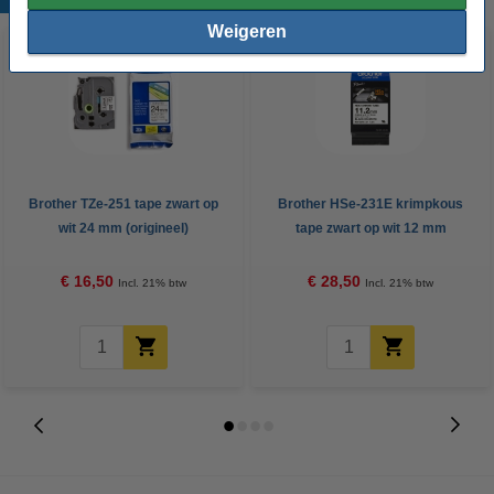
Weigeren
Brother TZe-251 tape zwart op
Brother HSe-231E krimpkous
wit 24 mm (origineel)
tape zwart op wit 12 mm
(origineel)
€ 16,50
€ 28,50
Incl. 21% btw
Incl. 21% btw